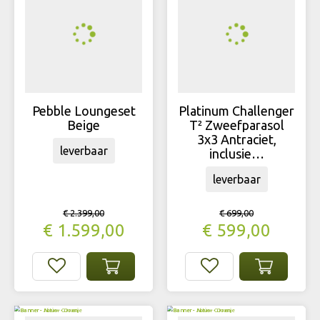
Pebble Loungeset
Platinum Challenger
Beige
T² Zweefparasol
3x3 Antraciet,
leverbaar
inclusie…
leverbaar
€
2.399
,
00
€
699
,
00
€
1.599
,
00
€
599
,
00