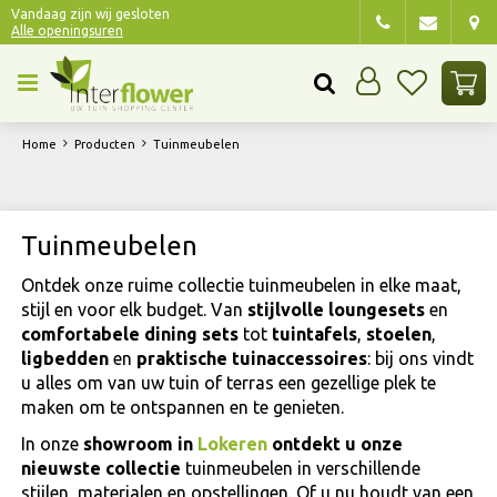
G
Vandaag zijn wij gesloten
Alle openingsuren
a
n
a
a
r
Home
Producten
Tuinmeubelen
c
o
n
t
Tuinmeubelen
e
n
Ontdek onze ruime collectie tuinmeubelen in elke maat,
t
stijl en voor elk budget. Van
stijlvolle loungesets
en
comfortabele dining sets
tot
tuintafels
,
stoelen
,
ligbedden
en
praktische tuinaccessoires
: bij ons vindt
u alles om van uw tuin of terras een gezellige plek te
maken om te ontspannen en te genieten.
In onze
showroom in
Lokeren
ontdekt u onze
nieuwste collectie
tuinmeubelen in verschillende
stijlen, materialen en opstellingen. Of u nu houdt van een