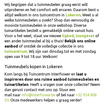
Wij begrijpen dat u tuinmeubelen graag eerst wilt
uitproberen en het comfort wilt ervaren. Daarom bent u
altijd welkom in ons tuincentrum in
Lokeren
.
Weet u al
welke tuinmeubelen u zoekt? Shop dan eenvoudig de
mooiste tuinmeubelen in onze webshop. Diverse
tuinartikelen bestelt u gemakkelijk online vanuit huis.
Voor u het weet, staat uw nieuwe
l
igbed
,
loungeset
of
een ander tuinmeubel al bij u thuis!
Bekijk ons online
aanbod
of ontdek de volledige collectie in ons
tuincentrum
. Wij zijn van dinsdag tot en met zondag
open van 9 tot 18 uur. Welkom!
Tuinmeubels kopen in Lokeren
Kom langs bij Tuincentrum Interflower en
laat u
inspireren door ons ruime aanbod tuinmeubelen en
tuinartikelen
. Heeft u vragen over onze collectie? Neem
dan gerust contact met ons op. Stuur een
mail naar
info@interflower.be
of bel naar
+32 934 806
03
. Onze medewerkers helpen u graag verder!