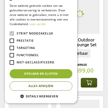
Deze website gebruikt cookies om uw
gebruikerservaring te verbeteren. Door
onze website te gebruiken, stemt u in met
alle cookies in overeenstemming met ons
Cookiebeleid.
Lees verder
STRIKT NOODZAKELIJK
Tierra Outdoor
Tierra Outdoor
PRESTATIE
Elegante Dining Set
Oasis Lounge Set
TARGETING
leverbaar
leverbaar
FUNCTIONEEL
NIET-GECLASSIFICEERD
€
2.599
,
00
€
3.699
,
00
€
2.099
,
00
€
2.699
,
00
OPSLAAN EN SLUITEN
ALLES AFWIJZEN
DETAILS WEERGEVEN