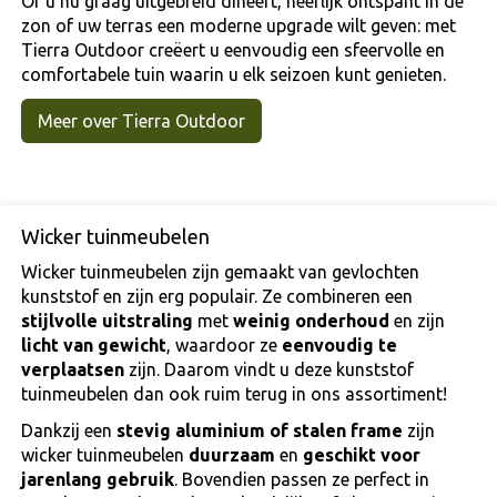
Of u nu graag uitgebreid dineert, heerlijk ontspant in de
zon of uw terras een moderne upgrade wilt geven: met
Tierra Outdoor creëert u eenvoudig een sfeervolle en
comfortabele tuin waarin u elk seizoen kunt genieten.
Meer over Tierra Outdoor
Wicker tuinmeubelen
Wicker tuinmeubelen zijn gemaakt van gevlochten
kunststof en zijn erg populair. Ze combineren een
stijlvolle uitstraling
met
weinig onderhoud
en zijn
licht van gewicht
, waardoor ze
eenvoudig te
verplaatsen
zijn. Daarom vindt u deze kunststof
tuinmeubelen dan ook ruim terug in ons assortiment!
Dankzij een
stevig aluminium of stalen frame
zijn
wicker tuinmeubelen
duurzaam
en
geschikt voor
jarenlang gebruik
. Bovendien passen ze perfect in