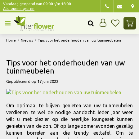
G
Vandaag geopend van
09:00
t/m
18:00
Alle openingsuren
a
n
a
a
r
Home
Nieuws
Tips voor het onderhouden van uw tuinmeubelen
c
o
n
Tips voor het onderhouden van uw
t
tuinmeubelen
e
n
Gepubliceerd op
17 juni 2022
t
Om optimaal te blijven genieten van uw tuinmeubelen
verdienen ze wel de nodige aandacht. Ieder jaar weer
wilt u met plezier op die heerlijke loungeset kunnen
genieten van de zon. Of op lange zomeravonden gezellig
kunnen borrelen aan die trendy eettafel. Om te