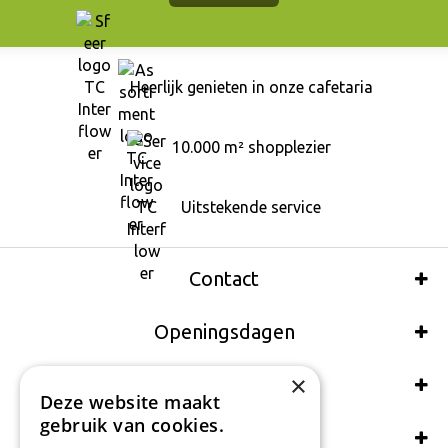
Heerlijk genieten in onze cafetaria
10.000 m² shopplezier
Uitstekende service
Contact
Openingsdagen
×
Wij accepteren ook:
Deze website maakt
gebruik van cookies.
Schrijf een recensie