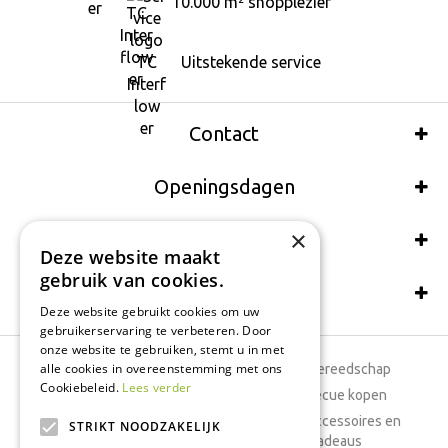
10.000 m² shopplezier
Uitstekende service
Contact
Openingsdagen
×
Wij accepteren ook:
Deze website maakt
gebruik van cookies.
Schrijf een recensie
Deze website gebruikt cookies om uw
gebruikerservaring te verbeteren. Door
onze website te gebruiken, stemt u in met
alle cookies in overeenstemming met ons
Tuincentrum
Tuingereedschap
Cookiebeleid.
Lees verder
Dierenwinkel
Barbecue kopen
Tuinplanten
Woonaccessoires en
STRIKT NOODZAKELIJK
cadeaus
Cafetaria