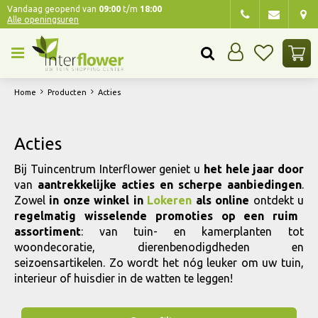
G
Vandaag geopend van
09:00
t/m
18:00
Alle openingsuren
a
n
a
a
r
Home
Producten
Acties
c
o
n
Acties
t
e
Bij Tuincentrum Interflower geniet u
het hele jaar door
n
van
aantrekkelijke acties en scherpe aanbiedingen
.
t
Zowel
in onze winkel in
Lokeren
als online
ontdekt u
regelmatig wisselende promoties op een ruim
assortiment
: van tuin- en kamerplanten tot
woondecoratie, dierenbenodigdheden en
seizoensartikelen. Zo wordt het nóg leuker om uw tuin,
interieur of huisdier in de watten te leggen!