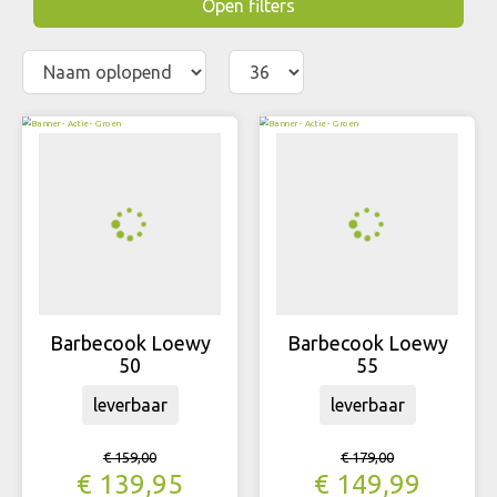
Open filters
Barbecook Loewy
Barbecook Loewy
50
55
leverbaar
leverbaar
€
159
,
00
€
179
,
00
€
139
,
95
€
149
,
99