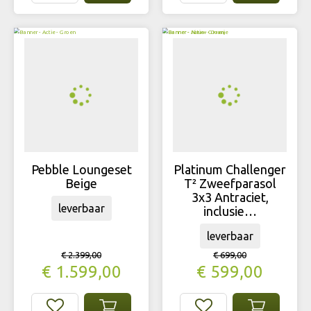
Pebble Loungeset
Platinum Challenger
Beige
T² Zweefparasol
3x3 Antraciet,
leverbaar
inclusie…
leverbaar
€
2.399
,
00
€
699
,
00
€
1.599
,
00
€
599
,
00