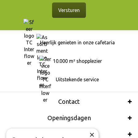
Heerlijk genieten in onze cafetaria
10.000 m² shopplezier
Uitstekende service
Contact
Openingsdagen
×
Wij accepteren ook: