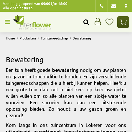
G
Vandaag geopend van
09:00
t/m
18:00
Alle openingsuren
a
n
a
a
r
Home
Producten
Tuingereedschap
Bewatering
c
o
n
Bewatering
t
e
Een tuin heeft goede
bewatering
nodig om uw planten
n
en gazon in topconditie te houden. Er zijn verschillende
t
tuingereedschappen die u hierbij kunnen helpen. Heeft u
een grote tuin dan zult u niet keer op keer uw gieter
willen vullen om zo alle planten van een slokje water te
voorzien. Een sproeier kan dan een uitstekende
oplossing bieden. Zo houdt u uw gazon groen en
gezond!
Kom langs in ons tuincentrum in Lokeren voor ons
uitgebreid assortiment bewateringssystemen van