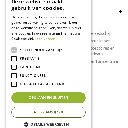
Deze website maakt
gebruik van cookies.
Schrijf een recensie
Deze website gebruikt cookies om uw
gebruikerservaring te verbeteren. Door
onze website te gebruiken, stemt u in met
alle cookies in overeenstemming met ons
Tuincentrum
Tuingereedschap
Cookiebeleid.
Lees verder
Dierenwinkel
Barbecue kopen
Tuinplanten
Woonaccessoires en
STRIKT NOODZAKELIJK
cadeaus
Cafetaria
PRESTATIE
Cadeaubon Tuincentrum
TARGETING
Kamerplanten
FUNCTIONEEL
Moestuin
Boeketten
NIET-GECLASSIFICEERD
Vijver
OPSLAAN EN SLUITEN
Tuincentrum Interflower
ALLES AFWIJZEN
Green Solutions
Tuincentrum Overzicht
DETAILS WEERGEVEN