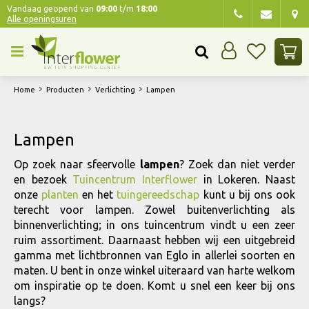
G
Vandaag geopend van
09:00
t/m
18:00
Alle openingsuren
a
n
a
a
r
Home
Producten
Verlichting
Lampen
c
o
n
Lampen
t
e
Op zoek naar sfeervolle
lampen
? Zoek dan niet verder
n
en bezoek
Tuincentrum Interflower
in Lokeren. Naast
t
onze
planten
en het
tuingereedschap
kunt u bij ons ook
terecht voor lampen. Zowel buitenverlichting als
binnenverlichting; in ons tuincentrum vindt u een zeer
ruim assortiment. Daarnaast hebben wij een uitgebreid
gamma met lichtbronnen van Eglo in allerlei soorten en
maten. U bent in onze winkel uiteraard van harte welkom
om inspiratie op te doen. Komt u snel een keer bij ons
langs?