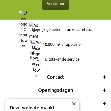
Heerlijk genieten in onze cafetaria
10.000 m² shopplezier
Uitstekende service
Contact
Openingsdagen
×
Wij accepteren ook:
Deze website maakt