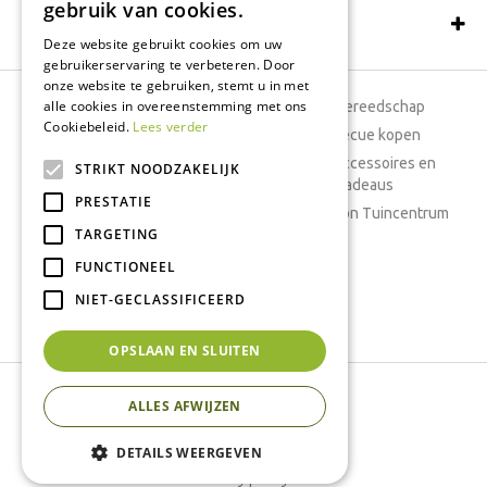
gebruik van cookies.
Schrijf een recensie
Deze website gebruikt cookies om uw
gebruikerservaring te verbeteren. Door
onze website te gebruiken, stemt u in met
alle cookies in overeenstemming met ons
Tuincentrum
Tuingereedschap
Cookiebeleid.
Lees verder
Dierenwinkel
Barbecue kopen
Tuinplanten
Woonaccessoires en
STRIKT NOODZAKELIJK
cadeaus
Cafetaria
PRESTATIE
Cadeaubon Tuincentrum
TARGETING
Kamerplanten
FUNCTIONEEL
Moestuin
Boeketten
NIET-GECLASSIFICEERD
Vijver
OPSLAAN EN SLUITEN
Tuincentrum Interflower
ALLES AFWIJZEN
Green Solutions
Tuincentrum Overzicht
DETAILS WEERGEVEN
Privacy policy