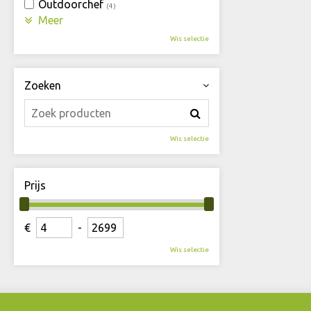
Outdoorchef
(4)
Meer
Wis selectie
Zoeken
Wis selectie
Prijs
€
-
Wis selectie