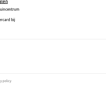
alen
y policy