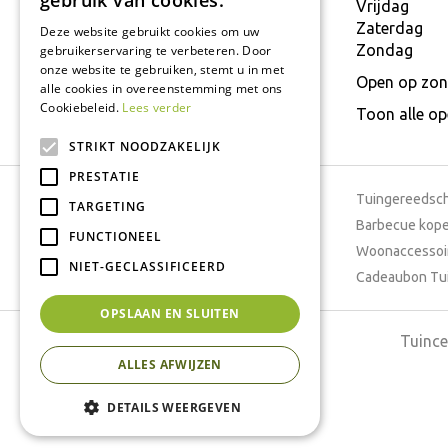
gebruik van cookies.
E.
info@interflower.be
Vrijdag
Zaterdag
Deze website gebruikt cookies om uw
Zondag
gebruikerservaring te verbeteren. Door
onze website te gebruiken, stemt u in met
Open op zon
alle cookies in overeenstemming met ons
Cookiebeleid.
Lees verder
Toon alle o
STRIKT NOODZAKELIJK
PRESTATIE
Tuincentrum
Tuingereedsc
TARGETING
Dierenwinkel
Barbecue kop
FUNCTIONEEL
Tuinplanten
Woonaccessoi
NIET-GECLASSIFICEERD
Cafetaria
Cadeaubon Tu
OPSLAAN EN SLUITEN
Tuince
ALLES AFWIJZEN
DETAILS WEERGEVEN