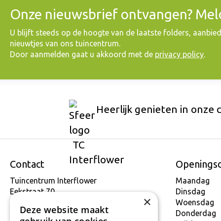
Onze nieuwsbrief ontvangen? Meld
​U blijft steeds op de hoogte van de laatste folders, aanbie
nieuwtjes van ons tuincentrum.
Door aanmelden gaat u akkoord met de
privacy policy
.
Heerlijk genieten in onze 
Contact
Openings
Tuincentrum Interflower
Maandag
Eekstraat 70
Dinsdag
×
9160 Lokeren
Woensdag
Deze website maakt
T.
+32 934 806 03
Donderdag