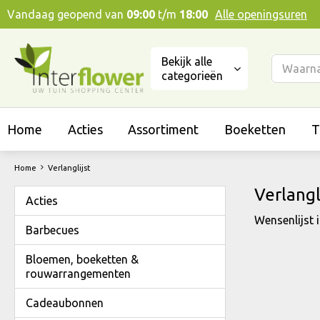
Ga
Vandaag geopend van
09:00
t/m
18:00
Alle openingsuren
naar
content
Bekijk alle
categorieën
Home
Acties
Assortiment
Boeketten
T
Home
Verlanglijst
Verlangl
Acties
Wensenlijst i
Barbecues
Bloemen, boeketten &
rouwarrangementen
Cadeaubonnen