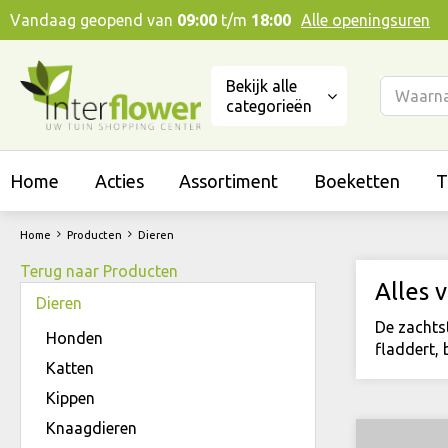
Ga
Vandaag geopend van
09:00
t/m
18:00
Alle openingsuren
naar
content
Bekijk alle
categorieën
Home
Acties
Assortiment
Boeketten
T
Home
Producten
Dieren
Terug naar Producten
Alles 
Dieren
De zachtst
Honden
fladdert, 
Katten
Kippen
Knaagdieren