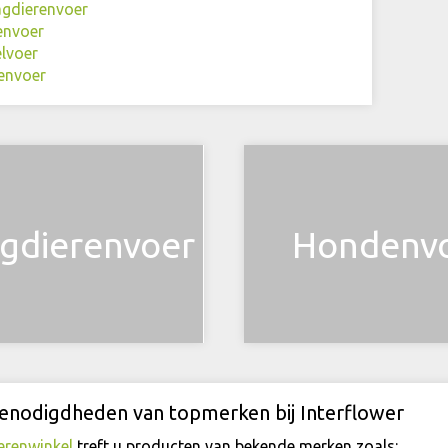
gdierenvoer
envoer
lvoer
envoer
gdierenvoer
Hondenv
enodigdheden van topmerken bij Interflower
erenwinkel
treft u producten van bekende merken zoals: