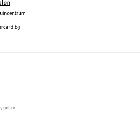
alen
y policy