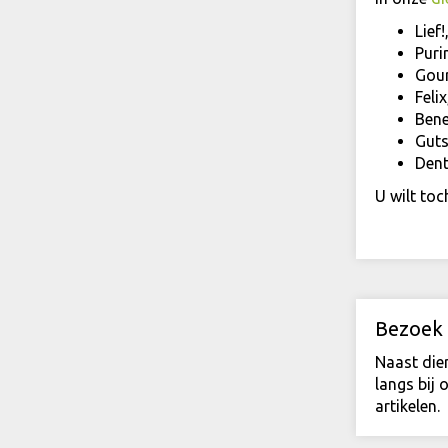
Lief!
Puri
Gou
Felix
Bene
Guts
Dent
U wilt toc
Bezoek 
Naast die
langs bij 
artikelen.