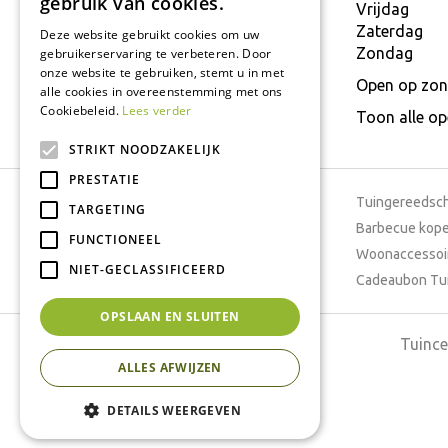
gebruik van cookies.
E.
info@interflower.be
Vrijdag
Zaterdag
Deze website gebruikt cookies om uw
Zondag
gebruikerservaring te verbeteren. Door
onze website te gebruiken, stemt u in met
Open op zon
alle cookies in overeenstemming met ons
Cookiebeleid.
Lees verder
Toon alle o
STRIKT NOODZAKELIJK
PRESTATIE
Tuincentrum
Tuingereedsc
TARGETING
Dierenwinkel
Barbecue kop
FUNCTIONEEL
Tuinplanten
Woonaccessoi
NIET-GECLASSIFICEERD
Cafetaria
Cadeaubon Tu
OPSLAAN EN SLUITEN
Tuince
ALLES AFWIJZEN
DETAILS WEERGEVEN