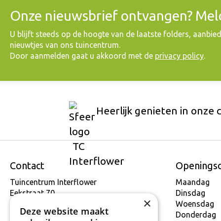
Onze nieuwsbrief ontvangen? Meld
​U blijft steeds op de hoogte van de laatste folders, aanbie
nieuwtjes van ons tuincentrum.
Door aanmelden gaat u akkoord met de
privacy policy
.
Heerlijk genieten in onze 
Contact
Openings
Tuincentrum Interflower
Maandag
Eekstraat 70
Dinsdag
×
9160 Lokeren
Woensdag
Deze website maakt
T.
+32 934 806 03
Donderdag