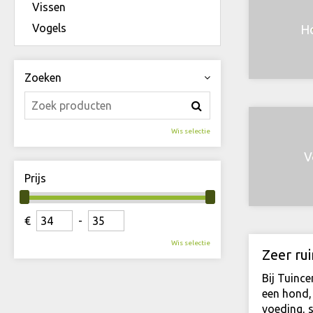
Vissen
Vogels
H
Zoeken
Wis selectie
V
Prijs
€
-
Wis selectie
Zeer ru
Bij Tuince
een hond, 
voeding, 