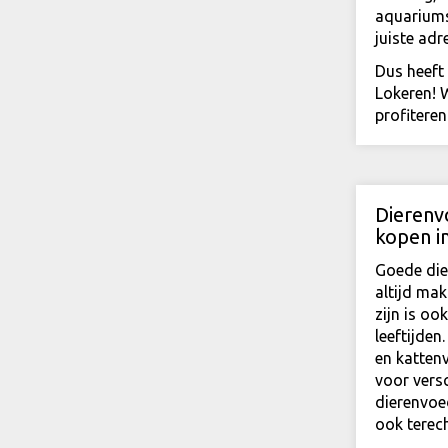
aquariums;
juiste ad
Dus heeft
Lokeren! 
profitere
Dierenv
kopen i
Goede die
altijd mak
zijn is oo
leeftijde
en katten
voor versc
dierenvoe
ook terech