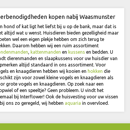
ierbenodigdheden kopen nabij Waasmunster
n hond of kat ligt het liefst bij u op de bank, maar dat is
et altijd wat u wenst. Huisdieren bieden gezelligheid maar
eten wel een eigen plekje hebben om zich terug te
ekken. Daarom hebben wij een ruim assortiment
ondenmanden
,
kattenmanden
en
kussens
en bedden. U
ndt dierenmanden en slaapkussens voor uw huisdier van
pmerken altijd standaard in ons assortiment. Voor
gels en knaagdieren hebben wij kooien en
hokken
die
schikt zijn voor zowel kleine vogels en knaagdieren als
or grote vogels en knaagdieren. Op zoek naar een
opwiel of een speeltje? Geen probleem. U vindt het
lemaal bij Interflower! Ook de huisvesting voor uw vissen
 bij ons zo geregeld, wij hebben
aquaria
in overvloed.