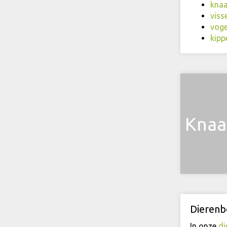
knaa
viss
voge
kipp
Knaa
Dierenb
In onze
di