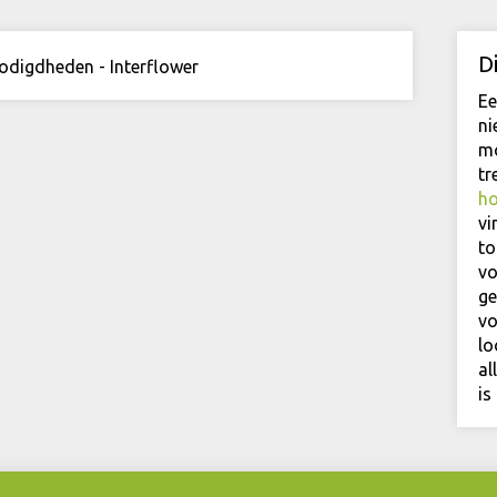
D
Ee
ni
mo
tr
h
vi
to
vo
ge
vo
lo
al
is