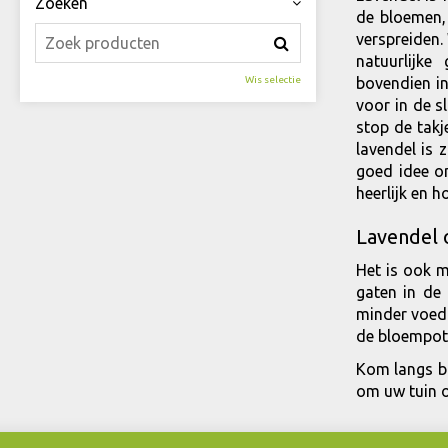
Zoeken
de bloemen,
verspreiden.
natuurlijke
Wis selectie
bovendien in
voor in de s
stop de takj
lavendel is 
goed idee om
heerlijk en 
Lavendel 
Het is ook m
gaten in de
minder voedi
de bloempot 
Kom langs b
om uw tuin o