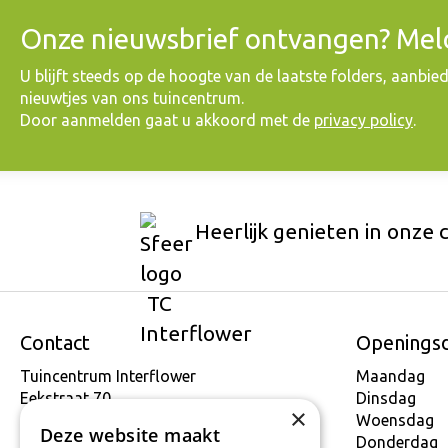
Onze nieuwsbrief ontvangen? Meld
​U blijft steeds op de hoogte van de laatste folders, aanbie
nieuwtjes van ons tuincentrum.
Door aanmelden gaat u akkoord met de
privacy policy
.
Heerlijk genieten in onze 
Contact
Openings
Tuincentrum Interflower
Maandag
Eekstraat 70
Dinsdag
×
9160 Lokeren
Woensdag
Deze website maakt
T.
+32 934 806 03
Donderdag