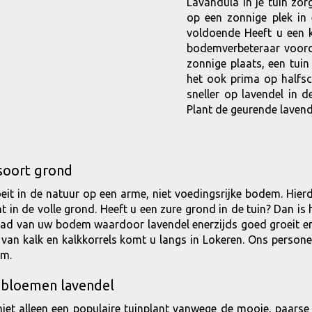
Lavandula in je tuin zor
op een zonnige plek in
voldoende Heeft u een 
bodemverbeteraar voord
zonnige plaats, een tuin
het ook prima op halfsc
sneller op lavendel in d
Plant de geurende lavend
soort grond
eit in de natuur op een arme, niet voedingsrijke bodem. Hi
nt in de volle grond. Heeft u een zure grond in de tuin? Dan is
ad van uw bodem waardoor lavendel enerzijds goed groeit en 
 van kalk en kalkkorrels komt u langs in Lokeren. Ons persone
em.
 bloemen lavendel
niet alleen een populaire tuinplant vanwege de mooie, paarse