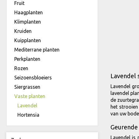
Fruit
Haagplanten
Klimplanten
Kruiden
Kuipplanten
Mediterrane planten
Perkplanten
Rozen
Lavendel 
Seizoensbloeiers
Lavendel gro
Siergrassen
lavendel pla
Vaste planten
de zuurtegra
Lavendel
het strooien
van uw bod
Hortensia
Geurende
Lavendel is 