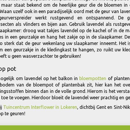
 maar staat bekend om de heerlijke geur die de bloemen in
 Waan uzelf ook in een paradijselijk oord met de geur van lave
 geurverspreider werkt rustgevend en ontspannend. De g
secten als vlinders en bijen aan. Gebruik lavendel als rustge
laapkamer: droog wat takjes lavendel op de kachel of in de 
es in een geurzakje en hang het zakje op in de slaapkamer. D
zo sterk dat de geur wekenlang uw slaapkamer inneemt. Het i
 een geurzakje in de kledingkast te hangen, zo ruikt uw kled
hoeft u geen wasverzachter te gebruiken!
op pot
ogelijk om lavendel op het balkon in
bloempotten
of planten
 bodem van de bloempot of plantenbak zit, hier kan het over
ngsstoffen binnen dan in de volle grond. Hierom is het verst
toe te voegen. Hierdoor bloeit de lavendel weer prachtig en ge
ij
Tuincentrum Interflower in Lokeren
, dichtbij Gent en Sint-N
p te geuren!