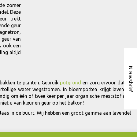
 de zomer
ndel. Deze
eur trekt
vende geur
magnetron,
e geur van
s ook een
ing altijd
Nieuwsbrief
bakken te planten. Gebruik
potgrond
en zorg ervoor dat er
tollige water wegstromen. In bloempotten krijgt lavendel
andig om één of twee keer per jaar organische meststof aan
niet u van kleur en geur op het balkon!
iklaas in de buurt. Wij hebben een groot gamma aan lavendel