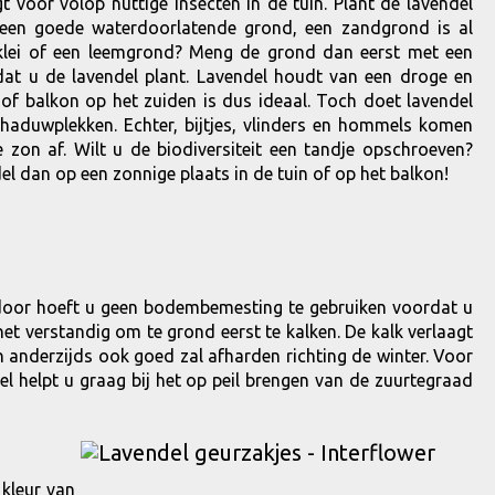
gt voor volop nuttige insecten in de tuin. Plant de lavendel
 een goede waterdoorlatende grond, een zandgrond is al
klei of een leemgrond? Meng de grond dan eerst met een
at u de lavendel plant. Lavendel houdt van een droge en
 of balkon op het zuiden is dus ideaal. Toch doet lavendel
haduwplekken. Echter, bijtjes, vlinders en hommels komen
e zon af. Wilt u de biodiversiteit een tandje opschroeven?
el dan op een zonnige plaats in de tuin of op het balkon!
erdoor hoeft u geen bodembemesting te gebruiken voordat u
 het verstandig om te grond eerst te kalken. De kalk verlaagt
anderzijds ook goed zal afharden richting de winter. Voor
el helpt u graag bij het op peil brengen van de zuurtegraad
 kleur van