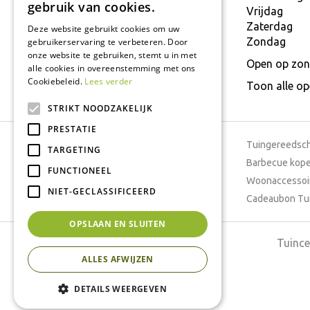
gebruik van cookies.
E.
info@interflower.be
Vrijdag
Zaterdag
Deze website gebruikt cookies om uw
Zondag
gebruikerservaring te verbeteren. Door
onze website te gebruiken, stemt u in met
Open op zon
alle cookies in overeenstemming met ons
Cookiebeleid.
Lees verder
Toon alle o
STRIKT NOODZAKELIJK
PRESTATIE
Tuincentrum
Tuingereedsc
TARGETING
Dierenwinkel
Barbecue kop
FUNCTIONEEL
Tuinplanten
Woonaccessoi
NIET-GECLASSIFICEERD
Cafetaria
Cadeaubon Tu
OPSLAAN EN SLUITEN
Tuince
ALLES AFWIJZEN
DETAILS WEERGEVEN