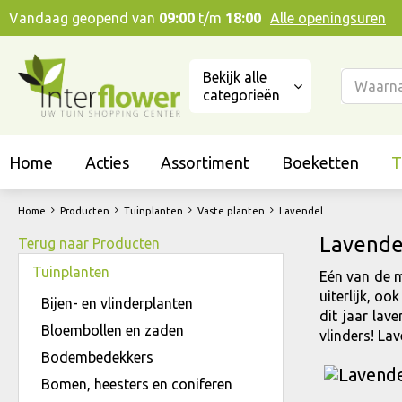
Ga
Vandaag geopend van
09:00
t/m
18:00
Alle openingsuren
naar
content
Bekijk alle
categorieën
Home
Acties
Assortiment
Boeketten
T
Home
Producten
Tuinplanten
Vaste planten
Lavendel
Lavende
Terug naar Producten
Tuinplanten
Eén van de m
uiterlijk, o
Bijen- en vlinderplanten
dit jaar lav
Bloembollen en zaden
vlinders! Lav
Bodembedekkers
Bomen, heesters en coniferen