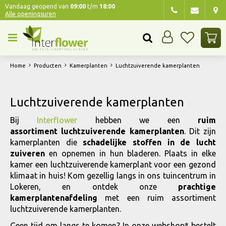
G
Vandaag geopend van
09:00
t/m
18:00
Alle openingsuren
a
n
a
a
r
Home
Producten
Kamerplanten
Luchtzuiverende kamerplanten
c
o
n
Luchtzuiverende kamerplanten
t
e
Bij
Interflower
hebben we een
ruim
n
assortiment luchtzuiverende kamerplanten
.
Dit zijn
t
kamerplanten die
schadelijke stoffen in de lucht
zuiveren
en opnemen in hun bladeren. Plaats in elke
kamer een luchtzuiverende kamerplant voor een gezond
klimaat in huis! Kom gezellig langs in ons tuincentrum in
Lokeren, en ontdek onze
prachtige
kamerplantenafdeling
met een ruim assortiment
luchtzuiverende kamerplanten.
Geen tijd om langs te komen? In onze webshop* bestelt