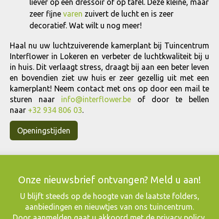
liever op een dressoir of op tafel. Deze kleine, maar
zeer fijne
varen
zuivert de lucht en is zeer
decoratief. Wat wilt u nog meer!
Haal nu uw luchtzuiverende kamerplant bij Tuincentrum
Interflower in Lokeren en verbeter de luchtkwaliteit bij u
in huis. Dit verlaagt stress, draagt bij aan een beter leven
en bovendien ziet uw huis er zeer gezellig uit met een
kamerplant! Neem contact met ons op door een mail te
sturen naar
info@interflower.be
of door te bellen
naar
+32 934 806 03
.
Openingstijden
Onze nieuwsbrief ontvangen? Meld u aan!
​U blijft steeds op de hoogte van de laatste folders,
aanbiedingen en nieuwtjes van ons tuincentrum.
Door aanmelden gaat u akkoord met de
privacy policy
.