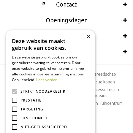
Contact
Openingsdagen
×
Wij accepteren ook:
Deze website maakt
gebruik van cookies.
Schrijf een recensie
Deze website gebruikt cookies om uw
gebruikerservaring te verbeteren. Door
onze website te gebruiken, stemt u in met
alle cookies in overeenstemming met ons
Tuincentrum
Tuingereedschap
Cookiebeleid.
Lees verder
Dierenwinkel
Barbecue kopen
Tuinplanten
Woonaccessoires en
STRIKT NOODZAKELIJK
cadeaus
Cafetaria
PRESTATIE
Cadeaubon Tuincentrum
TARGETING
Kamerplanten
FUNCTIONEEL
Moestuin
Boeketten
NIET-GECLASSIFICEERD