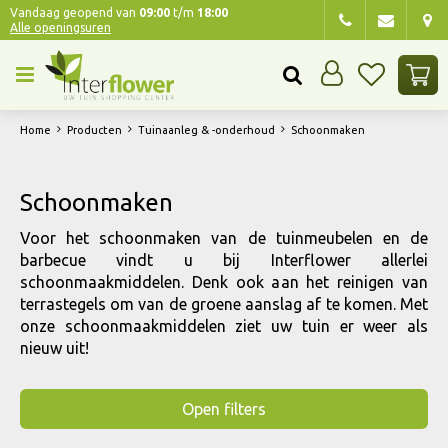
G
Vandaag geopend van
09:00
t/m
18:00
Alle openingsuren
a
n
a
a
r
Home
Producten
Tuinaanleg & -onderhoud
Schoonmaken
c
o
n
Schoonmaken
t
e
Voor het schoonmaken van de tuinmeubelen en de
n
barbecue vindt u bij Interflower allerlei
t
schoonmaakmiddelen. Denk ook aan het reinigen van
terrastegels om van de groene aanslag af te komen. Met
onze schoonmaakmiddelen ziet uw tuin er weer als
nieuw uit!
Open filters