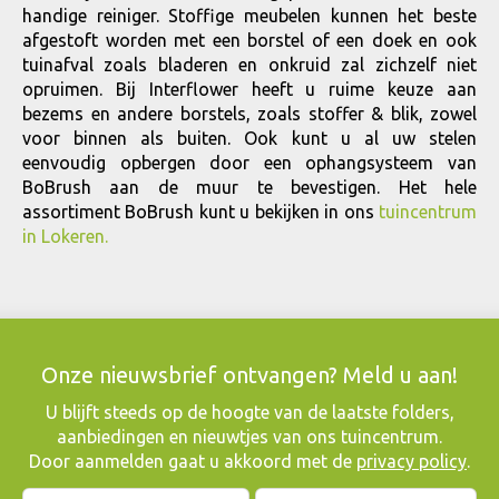
handige reiniger. Stoffige meubelen kunnen het beste
afgestoft worden met een borstel of een doek en ook
tuinafval zoals bladeren en onkruid zal zichzelf niet
opruimen. Bij Interflower heeft u ruime keuze aan
bezems en andere borstels, zoals stoffer & blik, zowel
voor binnen als buiten. Ook kunt u al uw stelen
eenvoudig opbergen door een ophangsysteem van
BoBrush aan de muur te bevestigen. Het hele
assortiment BoBrush kunt u bekijken in ons
tuincentrum
in Lokeren.
Onze nieuwsbrief ontvangen? Meld u aan!
​U blijft steeds op de hoogte van de laatste folders,
aanbiedingen en nieuwtjes van ons tuincentrum.
Door aanmelden gaat u akkoord met de
privacy policy
.