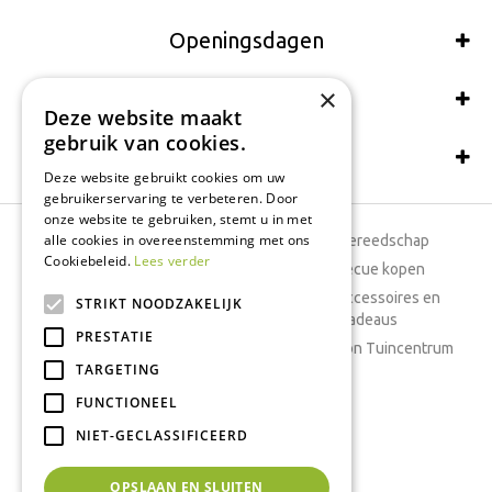
Openingsdagen
×
Wij accepteren ook:
Deze website maakt
gebruik van cookies.
Schrijf een recensie
Deze website gebruikt cookies om uw
gebruikerservaring te verbeteren. Door
onze website te gebruiken, stemt u in met
alle cookies in overeenstemming met ons
Tuincentrum
Tuingereedschap
Cookiebeleid.
Lees verder
Dierenwinkel
Barbecue kopen
Tuinplanten
Woonaccessoires en
STRIKT NOODZAKELIJK
cadeaus
Cafetaria
PRESTATIE
Cadeaubon Tuincentrum
TARGETING
Kamerplanten
FUNCTIONEEL
Moestuin
Boeketten
NIET-GECLASSIFICEERD
Vijver
OPSLAAN EN SLUITEN