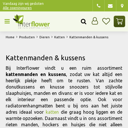
G
Vandaag zijn wij gesloten
Alle openingsuren
a
n
a
a
r
Home
Producten
Dieren
Katten
Kattenmanden & kussens
c
o
n
Kattenmanden & kussens
t
e
Bij Interflower vindt u een ruim assortiment
n
kattenmanden en kussens
, zodat uw kat altijd een
t
heerlijk plekje heeft om te rusten. Van zachte
donutkussens en knusse snoozers tot stijlvolle
slaaphuisjes, manden en divans: er is voor iedere kat en
elk interieur een passende optie. Ook voor
radiatorenhangmatten bent u bij ons aan het juiste
adres ideaal voor
katten
die graag hoog liggen en de
warmte opzoeken. Daarnaast vindt u in ons assortiment
rieten manden, hockers en huisjes die niet alleen