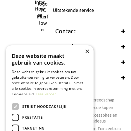
Uitstekende service
Contact
Openingsdagen
×
Deze website maakt
Wij accepteren ook:
gebruik van cookies.
Deze website gebruikt cookies om uw
Schrijf een recensie
gebruikerservaring te verbeteren. Door
onze website te gebruiken, stemt u in met
alle cookies in overeenstemming met ons
Cookiebeleid.
Lees verder
Tuincentrum
Tuingereedschap
STRIKT NOODZAKELIJK
Dierenwinkel
Barbecue kopen
Tuinplanten
Woonaccessoires en
PRESTATIE
cadeaus
Cafetaria
TARGETING
Cadeaubon Tuincentrum