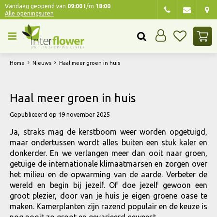
G
Vandaag geopend van
09:00
t/m
18:00
Alle openingsuren
a
n
a
a
r
Home
Nieuws
Haal meer groen in huis
c
o
n
Haal meer groen in huis
t
e
Gepubliceerd op
19 november 2025
n
Ja, straks mag de kerstboom weer worden opgetuigd,
t
maar ondertussen wordt alles buiten een stuk kaler en
donkerder. En we verlangen meer dan ooit naar groen,
getuige de internationale klimaatmarsen en zorgen over
het milieu en de opwarming van de aarde. Verbeter de
wereld en begin bij jezelf. Of doe jezelf gewoon een
groot plezier, door van je huis je eigen groene oase te
maken. Kamerplanten zijn razend populair en de keuze is