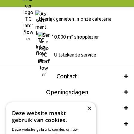
Heerlijk genieten in onze cafetaria
10.000 m² shopplezier
Uitstekende service
Contact
Openingsdagen
×
Wij accepteren ook:
Deze website maakt
gebruik van cookies.
Schrijf een recensie
Deze website gebruikt cookies om uw