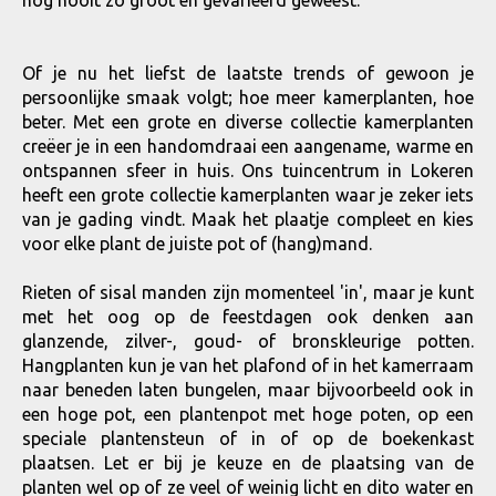
nog nooit zo groot en gevarieerd geweest.
Of je nu het liefst de laatste trends of gewoon je
persoonlijke smaak volgt; hoe meer kamerplanten, hoe
beter. Met een grote en diverse collectie kamerplanten
creëer je in een handomdraai een aangename, warme en
ontspannen sfeer in huis. Ons tuincentrum in Lokeren
heeft een grote collectie kamerplanten waar je zeker iets
van je gading vindt. Maak het plaatje compleet en kies
voor elke plant de juiste pot of (hang)mand.
Rieten of sisal manden zijn momenteel 'in', maar je kunt
met het oog op de feestdagen ook denken aan
glanzende, zilver-, goud- of bronskleurige potten.
Hangplanten kun je van het plafond of in het kamerraam
naar beneden laten bungelen, maar bijvoorbeeld ook in
een hoge pot, een plantenpot met hoge poten, op een
speciale plantensteun of in of op de boekenkast
plaatsen. Let er bij je keuze en de plaatsing van de
planten wel op of ze veel of weinig licht en dito water en