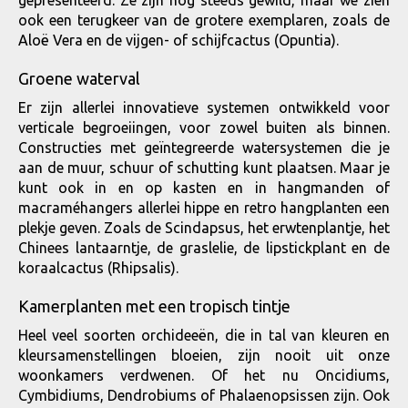
gepresenteerd. Ze zijn nog steeds gewild, maar we zien
ook een terugkeer van de grotere exemplaren, zoals de
Aloë Vera en de vijgen- of schijfcactus (Opuntia).
Groene waterval
Er zijn allerlei innovatieve systemen ontwikkeld voor
verticale begroeiingen, voor zowel buiten als binnen.
Constructies met geïntegreerde watersystemen die je
aan de muur, schuur of schutting kunt plaatsen. Maar je
kunt ook in en op kasten en in hangmanden of
macraméhangers allerlei hippe en retro hangplanten een
plekje geven. Zoals de Scindapsus, het erwtenplantje, het
Chinees lantaarntje, de graslelie, de lipstickplant en de
koraalcactus (Rhipsalis).
Kamerplanten met een tropisch tintje
Heel veel soorten orchideeën, die in tal van kleuren en
kleursamenstellingen bloeien, zijn nooit uit onze
woonkamers verdwenen. Of het nu Oncidiums,
Cymbidiums, Dendrobiums of Phalaenopsissen zijn. Ook