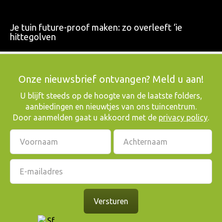
Je tuin future-proof maken: zo overleeft ‘ie
hittegolven
Onze nieuwsbrief ontvangen? Meld u aan!
​U blijft steeds op de hoogte van de laatste folders,
aanbiedingen en nieuwtjes van ons tuincentrum.
Door aanmelden gaat u akkoord met de
privacy policy
.