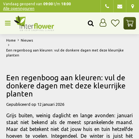
G
Vandaag geopend van
09:00
t/m
18:00
Alle openingsuren
a
n
a
a
r
Home
Nieuws
c
o
Een regenboog aan kleuren: vul de donkere dagen met deze kleurrijke
planten
n
t
e
Een regenboog aan kleuren: vul de
n
donkere dagen met deze kleurrijke
t
planten
Gepubliceerd op
12 januari 2026
Grijs buiten, weinig daglicht en lange avonden: januari
staat niet bekend als de meest sprankelende maand.
Maar dat betekent niet dat jouw huis en tuin hetzelfde
hoeven te voelen. Integendeel. De winter is juist hét