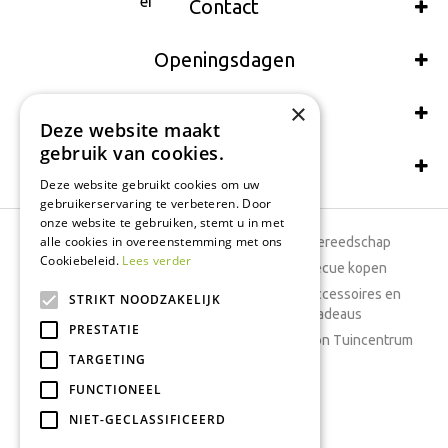
Contact
Openingsdagen
×
Wij accepteren ook:
Deze website maakt
gebruik van cookies.
Schrijf een recensie
Deze website gebruikt cookies om uw
gebruikerservaring te verbeteren. Door
onze website te gebruiken, stemt u in met
alle cookies in overeenstemming met ons
Tuincentrum
Tuingereedschap
Cookiebeleid.
Lees verder
Dierenwinkel
Barbecue kopen
Tuinplanten
Woonaccessoires en
STRIKT NOODZAKELIJK
cadeaus
Cafetaria
PRESTATIE
Cadeaubon Tuincentrum
TARGETING
Kamerplanten
FUNCTIONEEL
Moestuin
Boeketten
NIET-GECLASSIFICEERD
Vijver