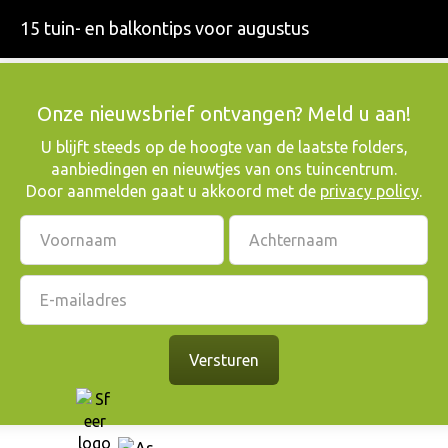
15 tuin- en balkontips voor augustus
Onze nieuwsbrief ontvangen? Meld u aan!
​U blijft steeds op de hoogte van de laatste folders,
aanbiedingen en nieuwtjes van ons tuincentrum.
Door aanmelden gaat u akkoord met de
privacy policy
.