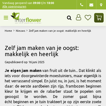
G
Vandaag geopend van
09:00
t/m
18:00
Alle openingsuren
a
n
a
a
r
Home
Nieuws
Zelf jam maken van je oogst: makkelijk en heerlijk
c
o
n
Zelf jam maken van je oogst:
t
makkelijk en heerlijk
e
n
Gepubliceerd op
16 juni 2025
t
Je eigen jam maken
van fruit uit de tuin... Dat klinkt als
iets voor doorgewinterde moestuiniers, maar eigenlijk is
het verrassend simpel. En juíst nu, in juni, is het moment
daar: de eerste aardbeien zijn rijp, frambozen beginnen
kleur te krijgen en de rabarber staat te popelen om
geoogst te worden. De zomer gaat bijna
écht beginnen en je tuin trakteert je op zijn eerste zoete