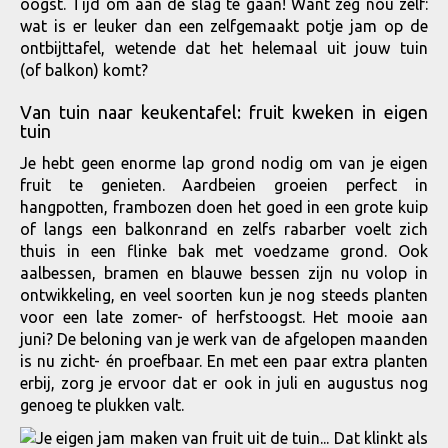
oogst. Tijd om aan de slag te gaan! Want zeg nou zelf:
wat is er leuker dan een zelfgemaakt potje jam op de
ontbijttafel, wetende dat het helemaal uit jouw tuin
(of balkon) komt?
Van tuin naar keukentafel: fruit kweken in eigen
tuin
Je hebt geen enorme lap grond nodig om van je eigen
fruit te genieten. Aardbeien groeien perfect in
hangpotten, frambozen doen het goed in een grote kuip
of langs een balkonrand en zelfs rabarber voelt zich
thuis in een flinke bak met voedzame grond. Ook
aalbessen, bramen en blauwe bessen zijn nu volop in
ontwikkeling, en veel soorten kun je nog steeds planten
voor een late zomer- of herfstoogst. Het mooie aan
juni? De beloning van je werk van de afgelopen maanden
is nu zicht- én proefbaar. En met een paar extra planten
erbij, zorg je ervoor dat er ook in juli en augustus nog
genoeg te plukken valt.