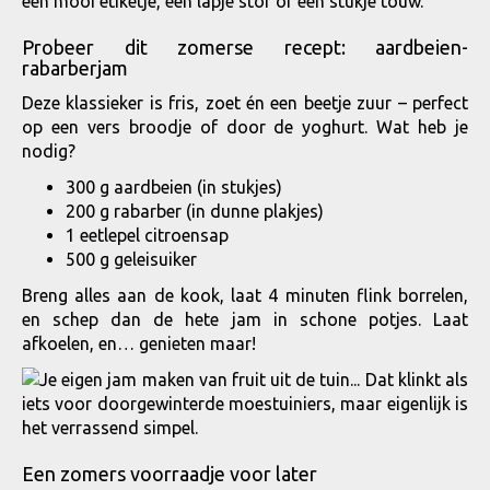
een mooi etiketje, een lapje stof of een stukje touw.
Probeer dit zomerse recept: aardbeien-
rabarberjam
Deze klassieker is fris, zoet én een beetje zuur – perfect
op een vers broodje of door de yoghurt. Wat heb je
nodig?
300 g aardbeien (in stukjes)
200 g rabarber (in dunne plakjes)
1 eetlepel citroensap
500 g geleisuiker
Breng alles aan de kook, laat 4 minuten flink borrelen,
en schep dan de hete jam in schone potjes. Laat
afkoelen, en… genieten maar!
Een zomers voorraadje voor later