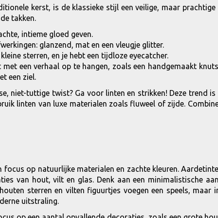
ionele kerst, is de klassieke stijl een veilige, maar prachtig
de takken.
achte, intieme gloed geven.
werkingen: glanzend, mat en een vleugje glitter.
eine sterren, en je hebt een tijdloze eyecatcher.
 met een verhaal op te hangen, zoals een handgemaakt knutsel
 een ziel.
e, niet-tuttige twist? Ga voor linten en strikken! Deze trend i
ik linten van luxe materialen zoals fluweel of zijde. Combineer
 focus op natuurlijke materialen en zachte kleuren. Aardetint
s van hout, vilt en glas. Denk aan een minimalistische aanpa
houten sterren en vilten figuurtjes voegen een speels, maar 
erne uitstraling.
cus op een aantal opvallende decoraties, zoals een grote houte