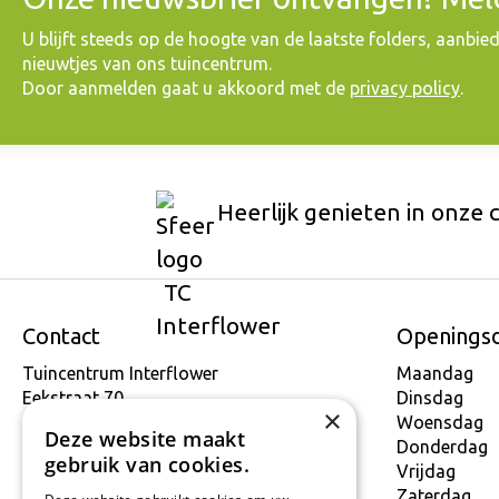
​U blijft steeds op de hoogte van de laatste folders, aanbie
nieuwtjes van ons tuincentrum.
Door aanmelden gaat u akkoord met de
privacy policy
.
Heerlijk genieten in onze 
Contact
Openings
Tuincentrum Interflower
Maandag
Eekstraat 70
Dinsdag
×
9160 Lokeren
Woensdag
Deze website maakt
T.
+32 934 806 03
Donderdag
gebruik van cookies.
E.
info@interflower.be
Vrijdag
Zaterdag