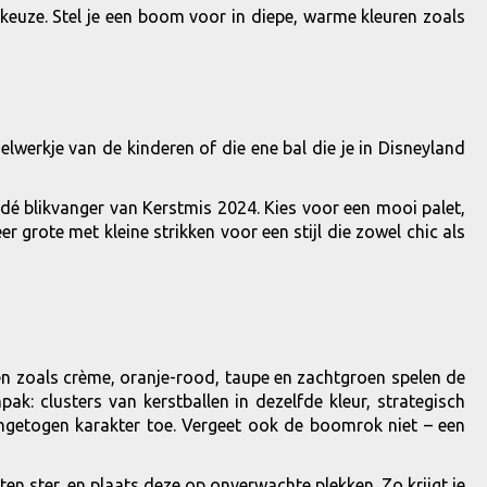
e keuze. Stel je een boom voor in diepe, warme kleuren zoals
werkje van de kinderen of die ene bal die je in Disneyland
s dé blikvanger van Kerstmis 2024. Kies voor een mooi palet,
 grote met kleine strikken voor een stijl die zowel chic als
en zoals crème, oranje-rood, taupe en zachtgroen spelen de
k: clusters van kerstballen in dezelfde kleur, strategisch
ingetogen karakter toe. Vergeet ook de boomrok niet – een
n ster, en plaats deze op onverwachte plekken. Zo krijgt je