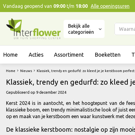
Ga
Vandaag geopend van
09:00
t/m
18:00
Alle openingsuren
naar
content
Bekijk alle
categorieën
Home
Acties
Assortiment
Boeketten
T
Home
Nieuws
Klassiek, trendy en gedurfd: zo kleed je je kerstboom perfect
Klassiek, trendy en gedurfd: zo kleed j
Gepubliceerd op
9 december 2024
Kerst 2024 is in aantocht, en het hoogtepunt van de fe
klassieke boom, een trendy minimalistische look of juist een 
op en maak van je kerstboom een waar kunstwerk met deze 
De klassieke kerstboom: nostalgie op zijn mooi