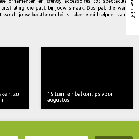
Nieuwsbrief
le ornamenten en trendy accessoires tot spectaculaire
e uitstraling die past bij jouw smaak. Dus pak die warme
teit wordt jouw kerstboom hét stralende middelpunt van de
aken: zo
15 tuin- en balkontips voor
en
augustus