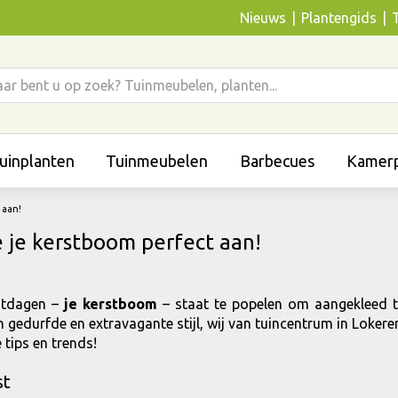
Nieuws
Plantengids
uinplanten
Tuinmeubelen
Barbecues
Kamerp
 aan!
e je kerstboom perfect aan!
estdagen –
je kerstboom
– staat te popelen om aangekleed t
gedurfde en extravagante stijl, wij van tuincentrum in Lokeren 
tips en trends!
st