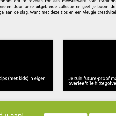
tboom om te toveren tot een meesterwerk. Van traditione
pireren door onze uitgebreide collectie en geef je boom d
n ga aan de slag. Want met deze tips en een vleugje creativi
ips (met kids) in eigen
Je tuin future-proof m
overleeft ‘ie hittegolv
 u aan!