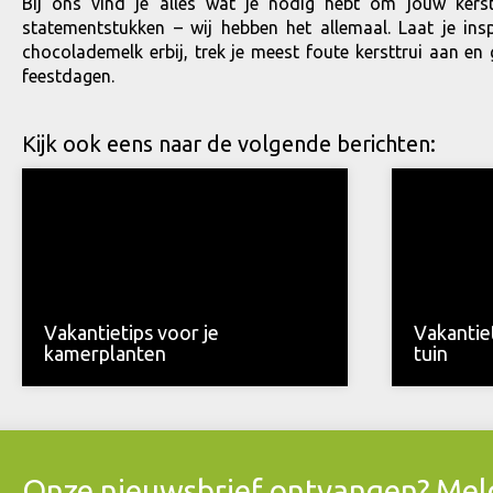
Bij ons vind je alles wat je nodig hebt om jouw kers
statementstukken – wij hebben het allemaal. Laat je ins
chocolademelk erbij, trek je meest foute kersttrui aan e
feestdagen.
Kijk ook eens naar de volgende berichten:
Vakantietips voor je
Vakantiet
kamerplanten
tuin
Onze nieuwsbrief ontvangen? Meld