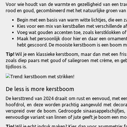
Voor wie houdt van de warmte en gezelligheid van een tradit
rood en goud, gecombineerd met het natuurlijke groen van 
Begin met een basis van warm witte lichtjes, die een z
Kies voor een mix van kerstballen met verschillende af
Voeg wat gouden accenten toe, zoals kerstklokken of kl
Maak het persoonlijk door hier en daar een ornament
hebt gescoord. De mooiste kerstboom is een boom met
Tip!
Wil je een klassieke kerstboom, maar dan met een friss
zoals diep paars met goud of saliegroen met crème, en gebru
tijdloos is.
De less is more kerstboom
De kersttrend van 2024 draait om rust en eenvoud, met een
hoofdrol, en deze worden prachtig aangevuld met decoratie
verspreid over de boom. Gedroogde sinaasappelschijfjes, 
eenvoudige variant van linnen of jute geeft je boom een mod
Tip!
Wil je echt indruk maken? Kies dan voor asymmetrie: fo