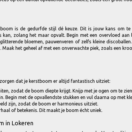
om is de gedurfde stijl dé keuze. Dit is jouw kans om te s
es kan, zolang het maar opvalt. Begin met een overvloed aan 
litterende bloemen, pauwenveren of zelfs kleine discoballen.
. Maak het geheel af met een onverwachte piek, zoals een kroon
 zorgen dat je kerstboom er altijd fantastisch uitziet:
uiten, zodat de boom diepte krijgt. Knijp met je ogen om te zien
in. Begin met de opvallendste stukken en vul daarna op met kle
eeld zijn, zodat de boom er harmonieus uitziet.
haal of betekenis. Dit maakt je boom écht uniek.
um in Lokeren