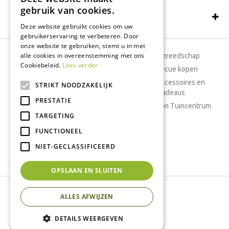
gebruik van cookies.
Schrijf een recensie
Deze website gebruikt cookies om uw
gebruikerservaring te verbeteren. Door
onze website te gebruiken, stemt u in met
alle cookies in overeenstemming met ons
Tuincentrum
Tuingereedschap
Cookiebeleid.
Lees verder
Dierenwinkel
Barbecue kopen
Tuinplanten
Woonaccessoires en
STRIKT NOODZAKELIJK
cadeaus
Cafetaria
PRESTATIE
Cadeaubon Tuincentrum
TARGETING
Kamerplanten
FUNCTIONEEL
Moestuin
Boeketten
NIET-GECLASSIFICEERD
Vijver
OPSLAAN EN SLUITEN
Tuincentrum Interflower
ALLES AFWIJZEN
Green Solutions
Tuincentrum Overzicht
DETAILS WEERGEVEN