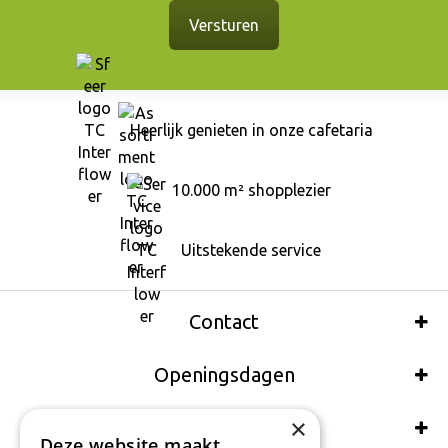
Heerlijk genieten in onze cafetaria
10.000 m² shopplezier
Uitstekende service
Contact
Openingsdagen
×
Wij accepteren ook:
Deze website maakt