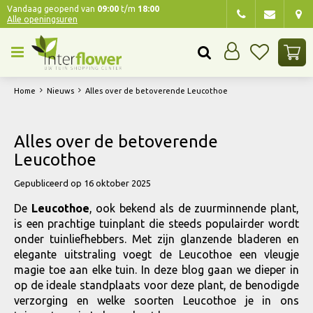
G
Vandaag geopend van
09:00
t/m
18:00
Alle openingsuren
a
n
a
a
r
Home
Nieuws
Alles over de betoverende Leucothoe
c
o
n
Alles over de betoverende
t
Leucothoe
e
n
Gepubliceerd op
16 oktober 2025
t
De
Leucothoe
, ook bekend als de zuurminnende plant,
is een prachtige tuinplant die steeds populairder wordt
onder tuinliefhebbers. Met zijn glanzende bladeren en
elegante uitstraling voegt de Leucothoe een vleugje
magie toe aan elke tuin. In deze blog gaan we dieper in
op de ideale standplaats voor deze plant, de benodigde
verzorging en welke soorten Leucothoe je in ons