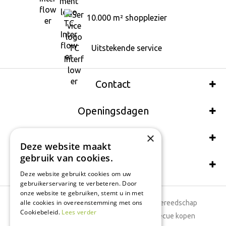
10.000 m² shopplezier
Uitstekende service
Contact
Openingsdagen
×
Wij accepteren ook:
Deze website maakt
gebruik van cookies.
Schrijf een recensie
Deze website gebruikt cookies om uw
gebruikerservaring te verbeteren. Door
onze website te gebruiken, stemt u in met
alle cookies in overeenstemming met ons
Tuincentrum
Tuingereedschap
Cookiebeleid.
Lees verder
Dierenwinkel
Barbecue kopen