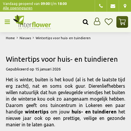
G
Vandaag geopend van
09:00
t/m
18:00
Alle openingsuren
a
n
a
a
r
Home
Nieuws
Wintertips voor huis- en tuindieren
c
o
n
Wintertips voor huis- en tuindieren
t
e
Gepubliceerd op
15 januari 2026
n
Het is winter, buiten is het koud (al is het de laatste tijd
t
erg zacht), nat en soms ook guur. Dierenliefhebbers
willen natuurlijk dat hun gevleugelde vriendjes het buiten
in de winterse kou ook zo aangenaam mogelijk hebben.
Daarom geeft ons tuincentrum in Lokeren een paar
handige
wintertips
om jouw
huis- en tuindieren
het
nieuwe jaar ook op een prettige, veilige en gezonde
manier in te laten gaan.