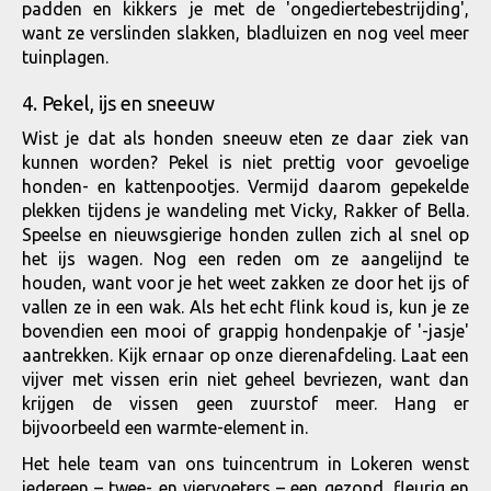
padden en kikkers je met de 'ongediertebestrijding',
want ze verslinden slakken, bladluizen en nog veel meer
tuinplagen.
4. Pekel, ijs en sneeuw
Wist je dat als honden sneeuw eten ze daar ziek van
kunnen worden? Pekel is niet prettig voor gevoelige
honden- en kattenpootjes. Vermijd daarom gepekelde
plekken tijdens je wandeling met Vicky, Rakker of Bella.
Speelse en nieuwsgierige honden zullen zich al snel op
het ijs wagen. Nog een reden om ze aangelijnd te
houden, want voor je het weet zakken ze door het ijs of
vallen ze in een wak. Als het echt flink koud is, kun je ze
bovendien een mooi of grappig hondenpakje of '-jasje'
aantrekken. Kijk ernaar op onze dierenafdeling. Laat een
vijver met vissen erin niet geheel bevriezen, want dan
krijgen de vissen geen zuurstof meer. Hang er
bijvoorbeeld een warmte-element in.
Het hele team van ons tuincentrum in Lokeren wenst
iedereen – twee- en viervoeters – een gezond, fleurig en