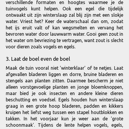
verschillende formaten en hoogtes waarmee je de
tuinvogels kunt helpen. Ook een egel die tijdelijk
ontwaakt uit zijn winterslaap zal blij zijn met een slokje
water. Vriest het? Keer de waterschaal dan om, zodat
het ijs eruit valt of kan wegsmelten en vervang het
bevroren water door lauwwarm water. Gooi geen zout in
het water om bevriezing te vertragen, want zout is slecht
voor dieren zoals vogels en egels.
3. Laat de boel even de boel
Maak de tuin vooral niet 'winterklaar' of te netjes. Laat
afgevallen bladeren liggen en dorre, bruine bladeren en
stengels aan planten zitten. Daarmee bescherm je niet
alleen vorstgevoelige planten en jonge bloemknoppen,
maar bied je ook insecten en andere kleine dieren
beschutting en voedsel. Egels houden hun winterslaap
graag in een grote hoop bladeren, padden en kikkers
kruipen het liefst weg tussen een stapel houtblokken en
takken. In het voorjaar kun je weer aan de 'grote
schoonmaak'. Tijdens de lente helpen vogels, egels,