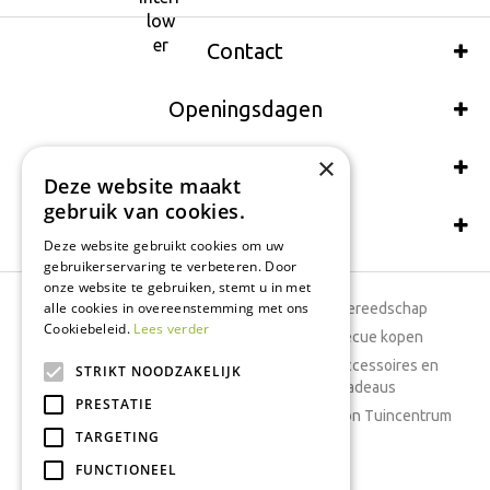
Contact
Openingsdagen
×
Wij accepteren ook:
Deze website maakt
gebruik van cookies.
Schrijf een recensie
Deze website gebruikt cookies om uw
gebruikerservaring te verbeteren. Door
onze website te gebruiken, stemt u in met
alle cookies in overeenstemming met ons
Tuincentrum
Tuingereedschap
Cookiebeleid.
Lees verder
Dierenwinkel
Barbecue kopen
Tuinplanten
Woonaccessoires en
STRIKT NOODZAKELIJK
cadeaus
Cafetaria
PRESTATIE
Cadeaubon Tuincentrum
TARGETING
Kamerplanten
FUNCTIONEEL
Moestuin