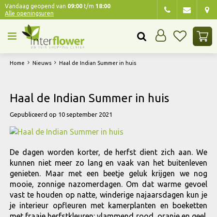
G
Vandaag geopend van
09:00
t/m
18:00
Alle openingsuren
a
n
a
a
r
Home
Nieuws
Haal de Indian Summer in huis
c
o
n
Haal de Indian Summer in huis
t
e
Gepubliceerd op
10 september 2021
n
t
De dagen worden korter, de herfst dient zich aan. We
kunnen niet meer zo lang en vaak van het buitenleven
genieten. Maar met een beetje geluk krijgen we nog
mooie, zonnige nazomerdagen. Om dat warme gevoel
vast te houden op natte, winderige najaarsdagen kun je
je interieur opfleuren met kamerplanten en boeketten
met fraaie herfstkleuren: vlammend rood, oranje en geel.