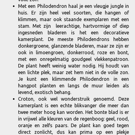
Met een Philodendron haal je een vleugje jungle in
huis. Er zijn heel veel soorten, die hangen of
klimmen, maar ook staande exemplaren met een
stam. Met zijn leerachtige, hartvormige of diep
ingesneden bladeren is het een decoratieve
kamerplant. De meeste Philodendrons hebben
donkergroene, glanzende bladeren, maar ze zijn er
ook in limoengroen, donkerrood, roze en bont,
met een onregelmatig goudgeel vlekkenpatroon.
De plant heeft weinig water nodig. Hij houdt van
een lichte plek, maar zet hem niet in de volle zon.
Je kunt een klimmende Philodendron in een
hangpot planten en langs de muur leiden als
levend, exotisch behang.
Croton, ook wel wonderstruik genoemd. Deze
kamerplant is een echte blikvanger die meer dan
twee meter hoog kan worden. Het bonte blad is er
in vrijwel alle kleuren van de regenboog: geel, rood,
oranje en zelfs paars. De plant kan goed tegen
direct zonlicht, dus kan prima op een plekje