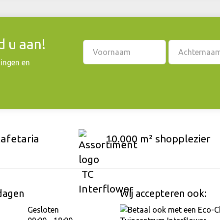
 u aan!
dingen en
cafetaria
10.000 m² shopplezier
dagen
Wij accepteren ook:
Gesloten