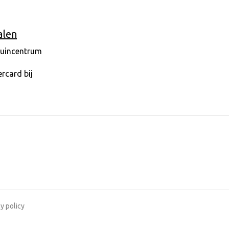
alen
y policy