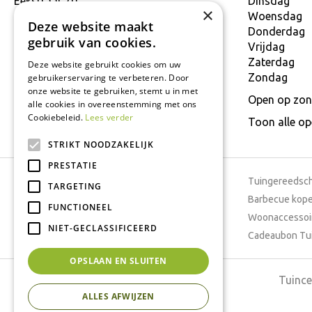
Eekstraat 70
Dinsdag
×
9160 Lokeren
Woensdag
Deze website maakt
T.
+32 934 806 03
Donderdag
gebruik van cookies.
E.
info@interflower.be
Vrijdag
Zaterdag
Deze website gebruikt cookies om uw
Zondag
gebruikerservaring te verbeteren. Door
onze website te gebruiken, stemt u in met
Open op zon
alle cookies in overeenstemming met ons
Cookiebeleid.
Lees verder
Toon alle o
STRIKT NOODZAKELIJK
PRESTATIE
Tuincentrum
Tuingereedsc
TARGETING
Dierenwinkel
Barbecue kop
FUNCTIONEEL
Tuinplanten
Woonaccessoi
NIET-GECLASSIFICEERD
Cafetaria
Cadeaubon Tu
OPSLAAN EN SLUITEN
Tuince
ALLES AFWIJZEN