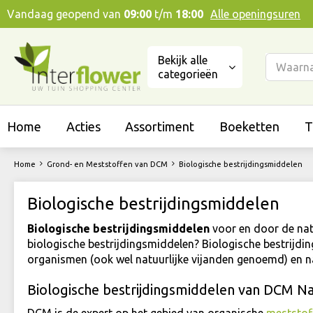
Ga
Vandaag geopend van
09:00
t/m
18:00
Alle openingsuren
naar
content
Bekijk alle
categorieën
Home
Acties
Assortiment
Boeketten
T
Home
Grond- en Meststoffen van DCM
Biologische bestrijdingsmiddelen
Biologische bestrijdingsmiddelen
Biologische bestrijdingsmiddelen
voor en door de na
biologische bestrijdingsmiddelen? Biologische bestrijdin
organismen (ook wel natuurlijke vijanden genoemd) en na
Biologische bestrijdingsmiddelen van DCM N