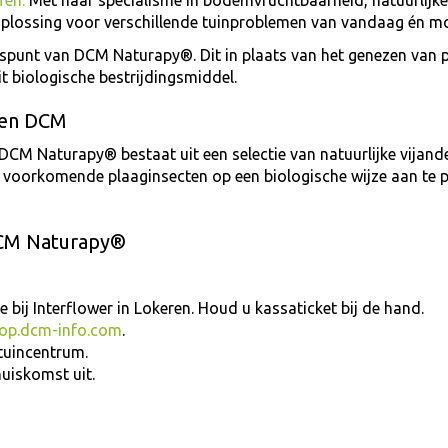
fen.
Met haar specialisme in bodemvruchtbaarheid, natuurlijke
lossing voor verschillende tuinproblemen van vandaag én m
spunt van DCM Naturapy®. Dit in plaats van het genezen van p
it biologische bestrijdingsmiddel.
elen DCM
DCM Naturapy® bestaat uit een selectie van natuurlijke vijand
t voorkomende plaaginsecten op een biologische wijze aan te p
DCM Naturapy®
 bij Interflower in Lokeren. Houd u kassaticket bij de hand.
op.dcm-info.com
.
 tuincentrum.
huiskomst uit.