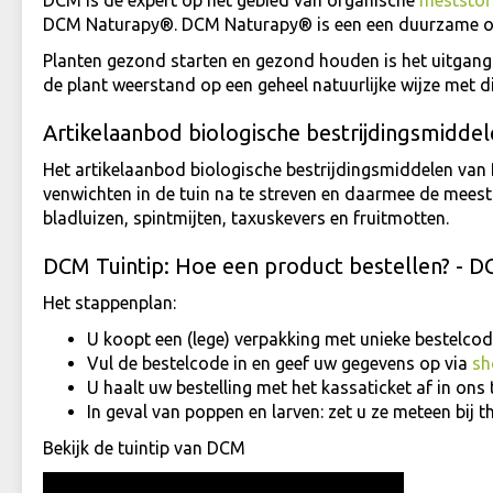
DCM is de expert op het gebied van organische
meststof
DCM Naturapy®. DCM Naturapy® is een een duurzame op
Planten gezond starten en gezond houden is het uitgang
de plant weerstand op een geheel natuurlijke wijze met d
Artikelaanbod biologische bestrijdingsmidd
Het artikelaanbod biologische bestrijdingsmiddelen van 
venwichten in de tuin na te streven en daarmee de mees
bladluizen, spintmijten, taxuskevers en fruitmotten.
DCM Tuintip: Hoe een product bestellen? - 
Het stappenplan:
U koopt een (lege) verpakking met unieke bestelcode
Vul de bestelcode in en geef uw gegevens op via
sh
U haalt uw bestelling met het kassaticket af in ons
In geval van poppen en larven: zet u ze meteen bij t
Bekijk de tuintip van DCM