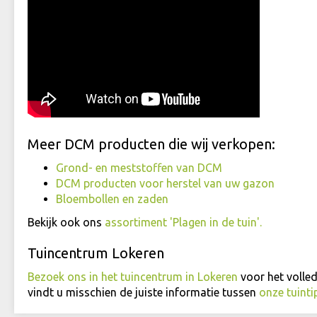
Meer DCM producten die wij verkopen:
Grond- en meststoffen van DCM
DCM producten voor herstel van uw gazon
Bloembollen en zaden
Bekijk ook ons
assortiment 'Plagen in de tuin'.
Tuincentrum Lokeren
Bezoek ons in het tuincentrum in Lokeren
voor het volle
vindt u misschien de juiste informatie tussen
onze tuinti