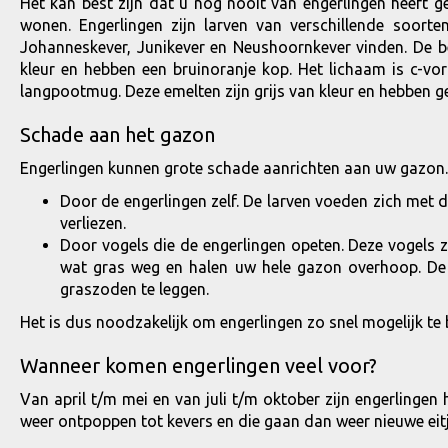
Het kan best zijn dat u nog nooit van engerlingen heeft
wonen. Engerlingen zijn larven van verschillende soort
Johanneskever, Junikever en Neushoornkever vinden. De be
kleur en hebben een bruinoranje kop. Het lichaam is c-vo
langpootmug. Deze emelten zijn grijs van kleur en hebben g
Schade aan het gazon
Engerlingen kunnen grote schade aanrichten aan uw gazon.
Door de engerlingen zelf. De larven voeden zich met 
verliezen.
Door vogels die de engerlingen opeten. Deze vogels zu
wat gras weg en halen uw hele gazon overhoop. De
graszoden te leggen.
Het is dus noodzakelijk om engerlingen zo snel mogelijk te 
Wanneer komen engerlingen veel voor?
Van april t/m mei en van juli t/m oktober zijn engerlingen 
weer ontpoppen tot kevers en die gaan dan weer nieuwe eitj