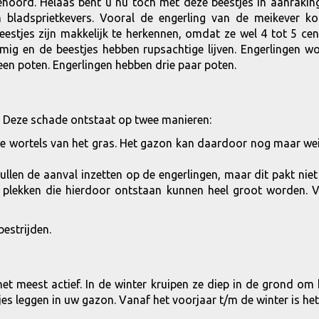
 gehoord. Helaas bent u nu toch met deze beestjes in aanrak
en bladsprietkevers. Vooral de engerling van de meikever 
estjes zijn makkelijk te herkennen, omdat ze wel 4 tot 5 cen
rmig en de beestjes hebben rupsachtige lijven. Engerlingen
een poten. Engerlingen hebben drie paar poten.
 Deze schade ontstaat op twee manieren:
de wortels van het gras. Het gazon kan daardoor nog maar wei
llen de aanval inzetten op de engerlingen, maar dit pakt niet 
 plekken die hierdoor ontstaan kunnen heel groot worden. 
bestrijden.
het meest actief. In de winter kruipen ze diep in de grond om h
es leggen in uw gazon. Vanaf het voorjaar t/m de winter is het