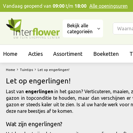
Ga
Vandaag geopend van
09:00
t/m
18:00
Alle openingsuren
naar
content
Bekijk alle
categorieën
Home
Acties
Assortiment
Boeketten
T
Home
Tuintips
Let op engerlingen!
Let op engerlingen!
Last van
engerlingen
in het gazon? Verticuteren, maaien, 
gazon in topconditie te houden, maar dan verschijnen er v
gazon er steeds kaler uit te zien. Is al uw harde werk voor
deze nare beestjes af te komen.
Wat zijn engerlingen?