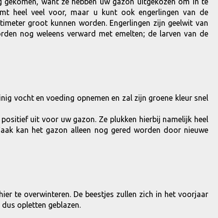
ing gekomen, want ze hebben úw gazon uitgekozen om in te
komt heel veel voor, maar u kunt ook engerlingen van de
timeter groot kunnen worden. Engerlingen zijn geelwit van
 worden nog weleens verward met emelten; de larven van de
nig vocht en voeding opnemen en zal zijn groene kleur snel
positief uit voor uw gazon. Ze plukken hierbij namelijk heel
Vaak kan het gazon alleen nog gered worden door nieuwe
ier te overwinteren. De beestjes zullen zich in het voorjaar
 dus opletten geblazen.