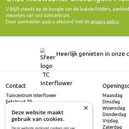
​U blijft steeds op de hoogte van de laatste folders, aanbie
nieuwtjes van ons tuincentrum.
Door aanmelden gaat u akkoord met de
privacy policy
.
Heerlijk genieten in onze 
Contact
Openings
Tuincentrum Interflower
Maandag
Eekstraat 70
Dinsdag
×
9160 Lokeren
Woensdag
Deze website maakt
T.
+32 934 806 03
Donderdag
gebruik van cookies.
E.
info@interflower.be
Vrijdag
Zaterdag
Deze website gebruikt cookies om uw