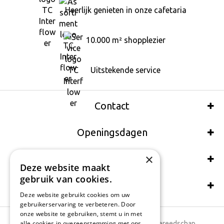
Heerlijk genieten in onze cafetaria
10.000 m² shopplezier
Uitstekende service
Contact
Openingsdagen
×
Wij accepteren ook:
Deze website maakt
gebruik van cookies.
Schrijf een recensie
Deze website gebruikt cookies om uw
gebruikerservaring te verbeteren. Door
onze website te gebruiken, stemt u in met
alle cookies in overeenstemming met ons
Tuincentrum
Tuingereedschap