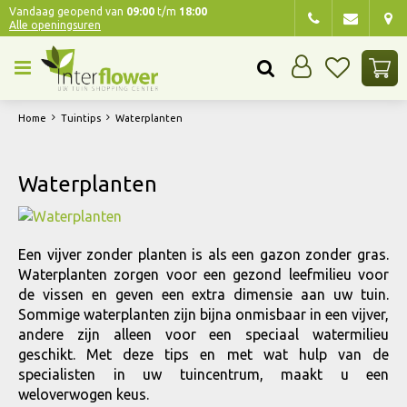
G
Vandaag geopend van
09:00
t/m
18:00
Alle openingsuren
a
n
a
a
r
Home
Tuintips
Waterplanten
c
o
n
Waterplanten
t
e
n
t
Een vijver zonder planten is als een gazon zonder gras.
Waterplanten zorgen voor een gezond leefmilieu voor
de vissen en geven een extra dimensie aan uw tuin.
Sommige waterplanten zijn bijna onmisbaar in een vijver,
andere zijn alleen voor een speciaal watermilieu
geschikt. Met deze tips en met wat hulp van de
specialisten in uw tuincentrum, maakt u een
weloverwogen keus.