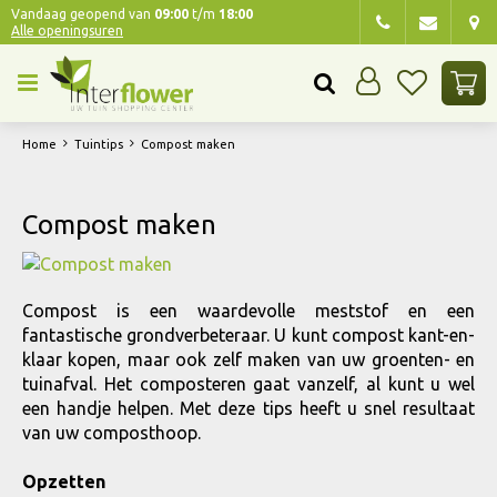
G
Vandaag geopend van
09:00
t/m
18:00
Alle openingsuren
a
n
a
a
r
Home
Tuintips
Compost maken
c
o
n
Compost maken
t
e
n
t
Compost is een waardevolle meststof en een
fantastische grondverbeteraar. U kunt compost kant-en-
klaar kopen, maar ook zelf maken van uw groenten- en
tuinafval. Het composteren gaat vanzelf, al kunt u wel
een handje helpen. Met deze tips heeft u snel resultaat
van uw composthoop.
Opzetten