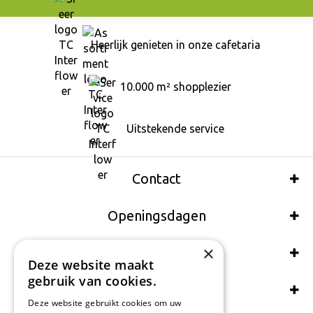
Heerlijk genieten in onze cafetaria
10.000 m² shopplezier
Uitstekende service
Contact
Openingsdagen
×
Wij accepteren ook:
Deze website maakt
gebruik van cookies.
Schrijf een recensie
Deze website gebruikt cookies om uw