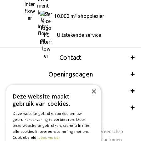
10.000 m² shopplezier
Uitstekende service
Contact
Openingsdagen
×
Wij accepteren ook:
Deze website maakt
gebruik van cookies.
Schrijf een recensie
Deze website gebruikt cookies om uw
gebruikerservaring te verbeteren. Door
onze website te gebruiken, stemt u in met
alle cookies in overeenstemming met ons
Tuincentrum
Tuingereedschap
Cookiebeleid.
Lees verder
Dierenwinkel
Barbecue kopen