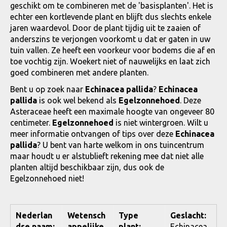
geschikt om te combineren met de 'basisplanten'. Het is
echter een kortlevende plant en blijft dus slechts enkele
jaren waardevol. Door de plant tijdig uit te zaaien of
anderszins te verjongen voorkomt u dat er gaten in uw
tuin vallen. Ze heeft een voorkeur voor bodems die af en
toe vochtig zijn. Woekert niet of nauwelijks en laat zich
goed combineren met andere planten.
Bent u op zoek naar
Echinacea pallida
?
Echinacea
pallida
is ook wel bekend als
Egelzonnehoed
. Deze
Asteraceae heeft een maximale hoogte van ongeveer 80
centimeter.
Egelzonnehoed
is niet wintergroen. Wilt u
meer informatie ontvangen of tips over deze
Echinacea
pallida
? U bent van harte welkom in ons tuincentrum
maar houdt u er alstublieft rekening mee dat niet alle
planten altijd beschikbaar zijn, dus ook de
Egelzonnehoed niet!
Nederlan
Wetensch
Type
Geslacht:
dse naam:
appelijke
plant:
Echinacea