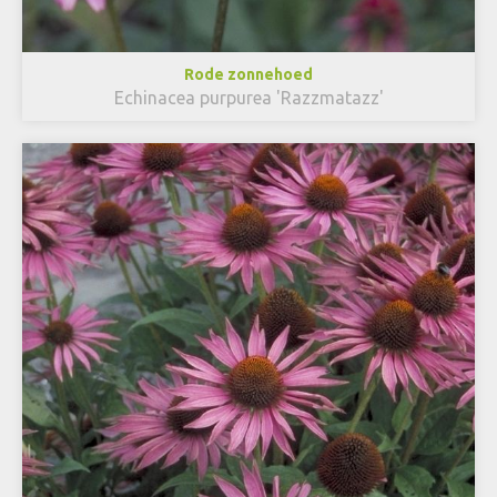
Rode zonnehoed
Echinacea purpurea 'Razzmatazz'