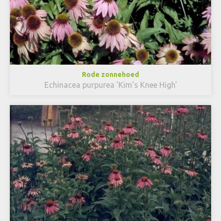
Rode zonnehoed
Echinacea purpurea 'Kim's Knee High'