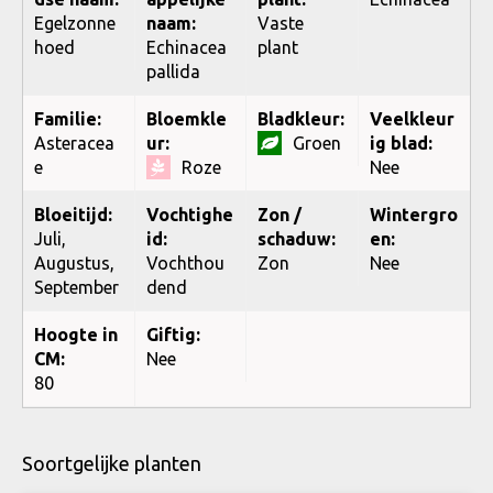
Egelzonne
naam:
Vaste
hoed
Echinacea
plant
pallida
Familie:
Bloemkle
Bladkleur:
Veelkleur
Asteracea
ur:
Groen
ig blad:
e
Roze
Nee
Bloeitijd:
Vochtighe
Zon /
Wintergro
Juli,
id:
schaduw:
en:
Augustus,
Vochthou
Zon
Nee
September
dend
Hoogte in
Giftig:
CM:
Nee
80
Soortgelijke planten