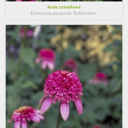
Rode zonnehoed
Echinacea purpurea 'Rubinstern'