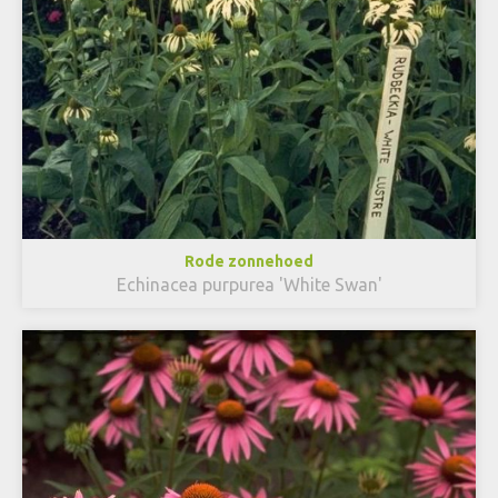
Rode zonnehoed
Echinacea purpurea 'White Swan'