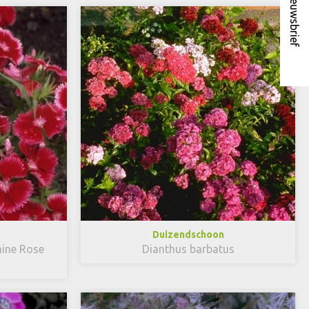
Nieuwsbrief
Duizendschoon
mine Rose
Dianthus barbatus