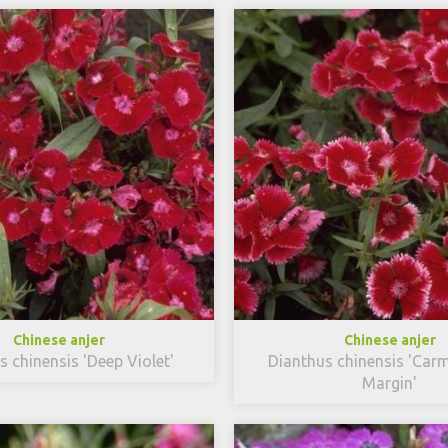
Chinese anjer
Chinese anjer
s chinensis 'Deep Violet'
Dianthus chinensis 'Car
Margin'