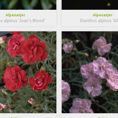
Alpenanjer
Alpenanjer
s alpinus 'Joan's Blood'
Dianthus alpinus 'Al