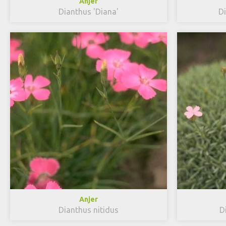
Anjer
Dianthus 'Diana'
D
Anjer
Dianthus nitidus
D