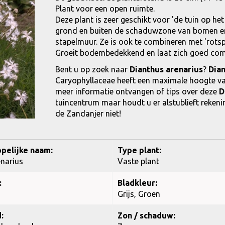
Plant voor een open ruimte.
Deze plant is zeer geschikt voor 'de tuin op he
grond en buiten de schaduwzone van bomen en h
stapelmuur. Ze is ook te combineren met 'rotsp
Groeit bodembedekkend en laat zich goed com
Bent u op zoek naar
Dianthus arenarius
?
Dian
Caryophyllaceae heeft een maximale hoogte va
meer informatie ontvangen of tips over deze
D
tuincentrum maar houdt u er alstublieft rekenin
de Zandanjer niet!
pelijke naam:
Type plant:
narius
Vaste plant
:
Bladkleur:
Grijs, Groen
:
Zon / schaduw: