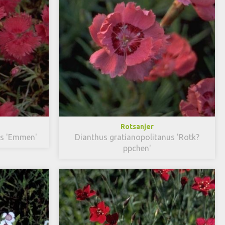
Rotsanjer
us 'Emmen'
Dianthus gratianopolitanus 'Rotk?
ppchen'