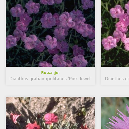
Rotsanjer
Dianthus gratianopolitanus 'Pink Jewel'
Dianthus gr