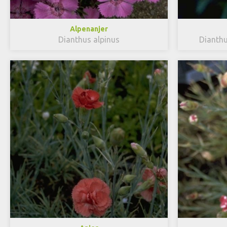
Alpenanjer
Dianthus alpinus
Dianthu