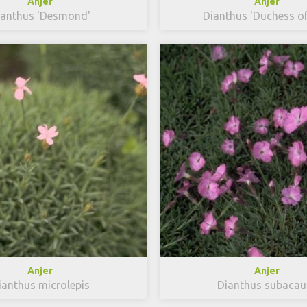
Anjer
Anjer
ianthus 'Desmond'
Dianthus 'Duchess of 
Anjer
Anjer
ianthus microlepis
Dianthus subacaul