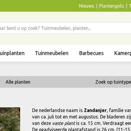
Nieuws
Plantengids
uinplanten
Tuinmeubelen
Barbecues
Kamerp
Alle planten
Zoek op tuintype
De nederlandse naam is
Zandanjer
, familie va
van ca. juli tot en met augustus. De bladeren 
van deze
vaste plant
is ca. 15 cm. Verdraagt een
De geadviseerde plantafstand is 26 cm. (11-15 s