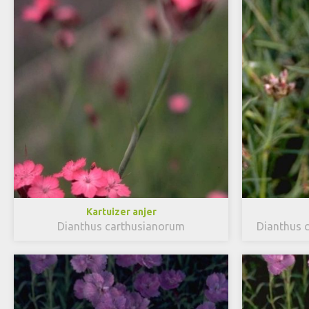
Kartuizer anjer
Dianthus carthusianorum
Dianthus c