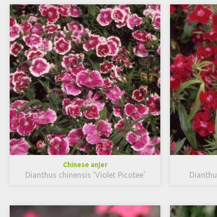
Chinese anjer
Dianthus chinensis 'Violet Picotee'
Dianthu