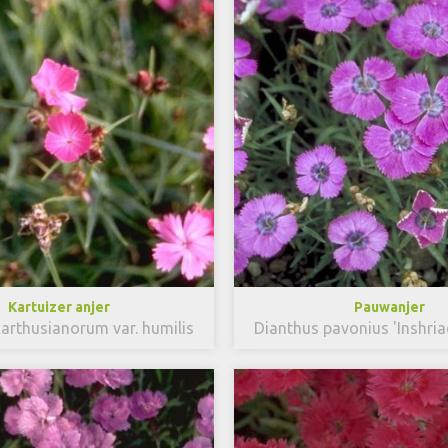
Kartuizer anjer
Pauwanjer
arthusianorum var. humilis
Dianthus pavonius 'Inshria