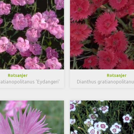
Rotsanjer
Rotsanjer
atianopolitanus 'Eydangeri'
Dianthus gratianopolitan