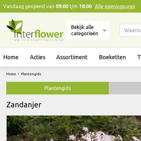
Ga
Vandaag geopend van
09:00
t/m
18:00
Alle openingsuren
naar
content
Bekijk alle
categorieën
Home
Acties
Assortiment
Boeketten
T
Home
Plantengids
Plantengids
Zandanjer