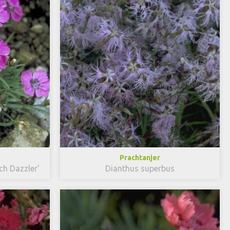
Prachtanjer
ch Dazzler'
Dianthus superbus