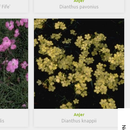
Anjer
Fife'
Dianthus pavonius
Anjer
is
Dianthus knappii