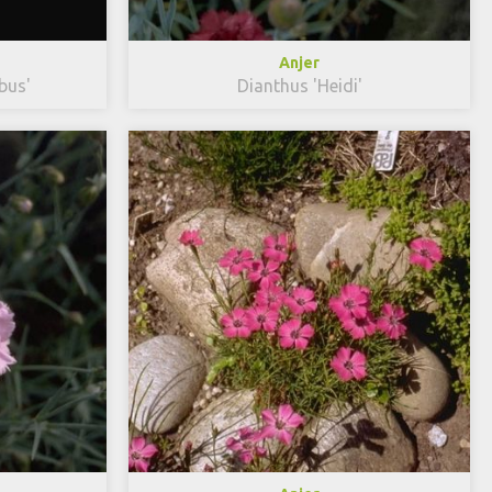
Anjer
bus'
Dianthus 'Heidi'