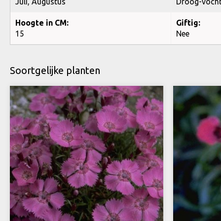
Juli, Augustus
Droog-voch
Hoogte in CM:
Giftig:
15
Nee
Soortgelijke planten