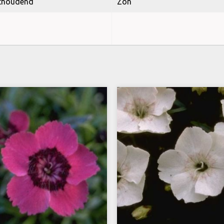
thoudend
Zon