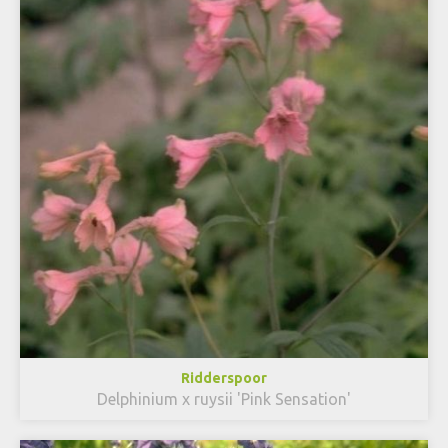
Ridderspoor
Delphinium x ruysii 'Pink Sensation'