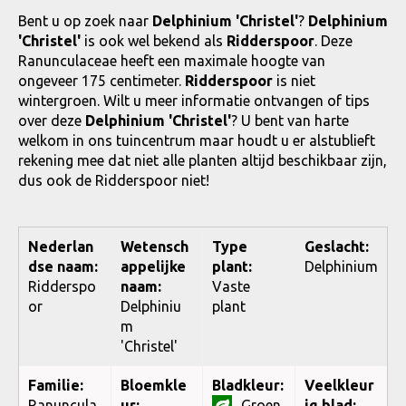
Bent u op zoek naar
Delphinium 'Christel'
?
Delphinium
'Christel'
is ook wel bekend als
Ridderspoor
. Deze
Ranunculaceae heeft een maximale hoogte van
ongeveer 175 centimeter.
Ridderspoor
is niet
wintergroen. Wilt u meer informatie ontvangen of tips
over deze
Delphinium 'Christel'
? U bent van harte
welkom in ons tuincentrum maar houdt u er alstublieft
rekening mee dat niet alle planten altijd beschikbaar zijn,
dus ook de Ridderspoor niet!
Nederlan
Wetensch
Type
Geslacht:
dse naam:
appelijke
plant:
Delphinium
Ridderspo
naam:
Vaste
or
Delphiniu
plant
m
'Christel'
Familie:
Bloemkle
Bladkleur:
Veelkleur
Ranuncula
ur:
Groen
ig blad: