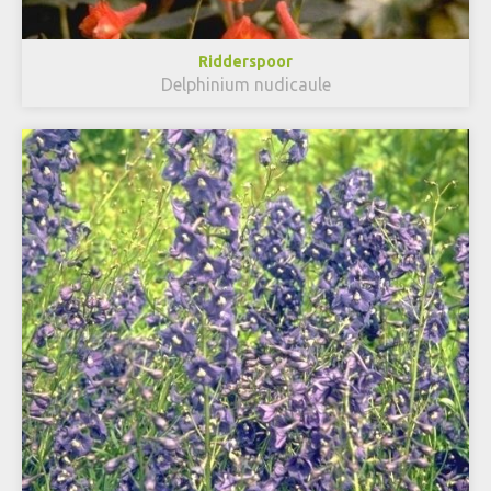
Ridderspoor
Delphinium nudicaule