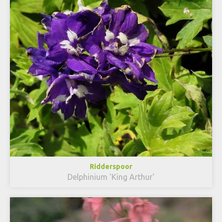
Ridderspoor
Delphinium 'King Arthur'