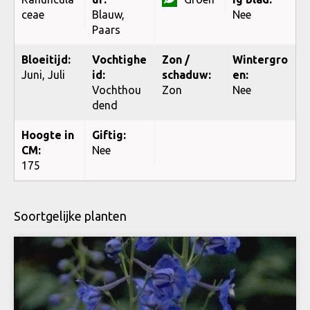
ceae
Blauw,
Nee
Paars
Bloeitijd:
Vochtighe
Zon /
Wintergro
Juni, Juli
id:
schaduw:
en:
Vochthou
Zon
Nee
dend
Hoogte in
Giftig:
CM:
Nee
175
Soortgelijke planten