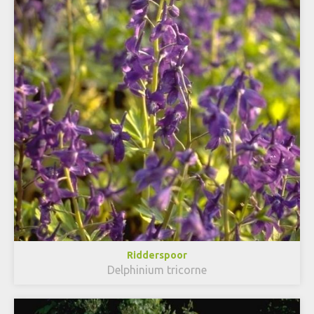
Ridderspoor
Delphinium tricorne