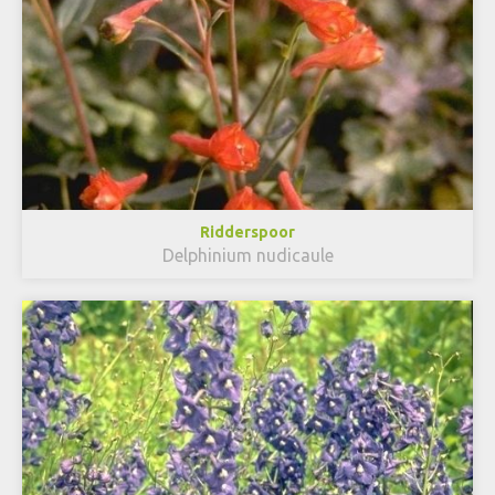
Ridderspoor
Delphinium nudicaule