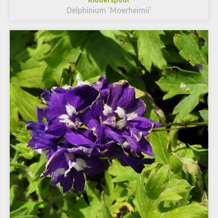
Ridderspoor
Delphinium 'Moerheimii'