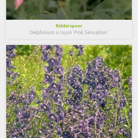
Ridderspoor
Delphinium x ruysii 'Pink Sensation'