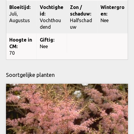
Bloeitijd:
Vochtighe
Zon /
Wintergro
Juli,
id:
schaduw:
en:
Augustus
Vochthou
Halfschad
Nee
dend
uw
Hoogte in
Giftig:
CM:
Nee
70
Soortgelijke planten