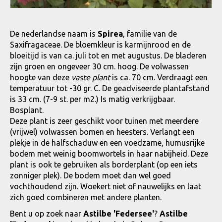
De nederlandse naam is
Spirea
, familie van de
Saxifragaceae. De bloemkleur is karmijnrood en de
bloeitijd is van ca. juli tot en met augustus. De bladeren
zijn groen en ongeveer 30 cm. hoog. De volwassen
hoogte van deze
vaste plant
is ca. 70 cm. Verdraagt een
temperatuur tot -30 gr. C. De geadviseerde plantafstand
is 33 cm. (7-9 st. per m2.) Is matig verkrijgbaar.
Bosplant.
Deze plant is zeer geschikt voor tuinen met meerdere
(vrijwel) volwassen bomen en heesters. Verlangt een
plekje in de halfschaduw en een voedzame, humusrijke
bodem met weinig boomwortels in haar nabijheid. Deze
plant is ook te gebruiken als borderplant (op een iets
zonniger plek). De bodem moet dan wel goed
vochthoudend zijn. Woekert niet of nauwelijks en laat
zich goed combineren met andere planten.
Bent u op zoek naar
Astilbe 'Federsee'
?
Astilbe