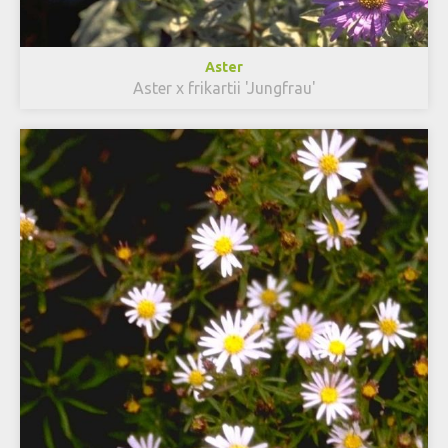
Aster
Aster x frikartii 'Jungfrau'