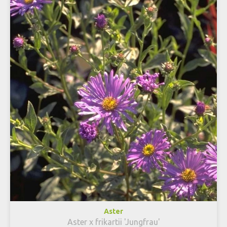
Aster
Aster x frikartii 'Jungfrau'