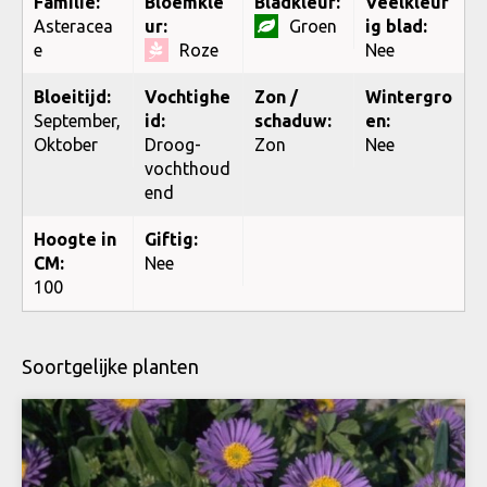
Familie:
Bloemkle
Bladkleur:
Veelkleur
Asteracea
ur:
Groen
ig blad:
e
Roze
Nee
Bloeitijd:
Vochtighe
Zon /
Wintergro
September,
id:
schaduw:
en:
Oktober
Droog-
Zon
Nee
vochthoud
end
Hoogte in
Giftig:
CM:
Nee
100
Soortgelijke planten