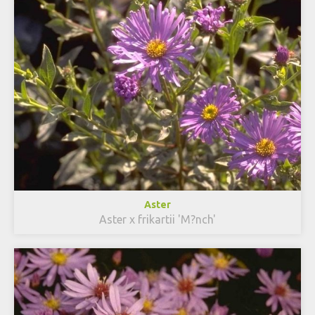
Aster
Aster x frikartii 'M?nch'