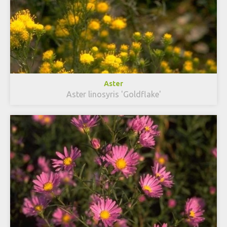
Aster
Aster linosyris 'Goldflake'