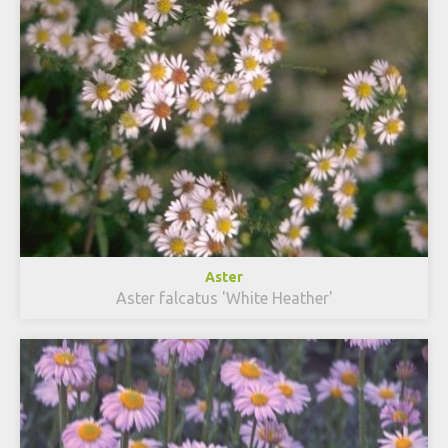
Aster
Aster falcatus 'White Heather'