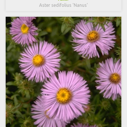
Aster sedifolius 'Nanus'