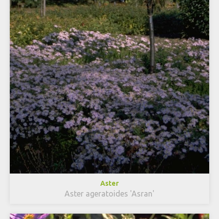
Aster
Aster ageratoides 'Asran'