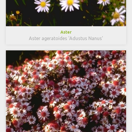
Aster
Aster ageratoides 'Adustus Nanus'