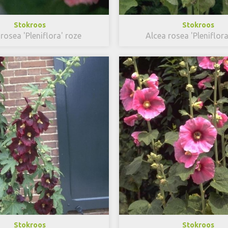
Stokroos
Stokroos
rosea 'Pleniflora' roze
Alcea rosea 'Pleniflor
Stokroos
Stokroos