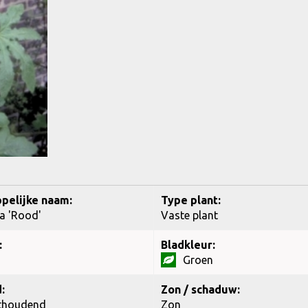
pelijke naam:
Type plant:
ia 'Rood'
Vaste plant
:
Bladkleur:
Groen
:
Zon / schaduw:
thoudend
Zon