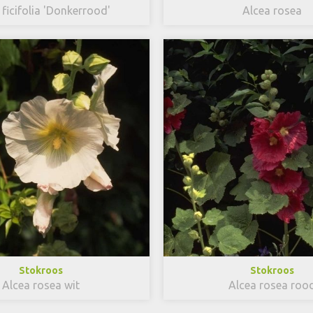
 ficifolia 'Donkerrood'
Alcea rosea
Stokroos
Stokroos
Alcea rosea wit
Alcea rosea roo