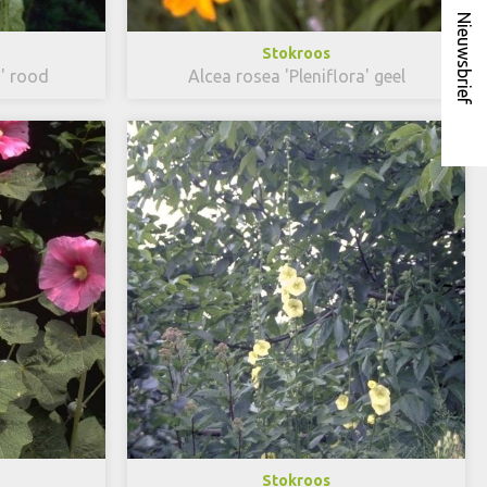
Nieuwsbrief
Stokroos
a' rood
Alcea rosea 'Pleniflora' geel
Stokroos