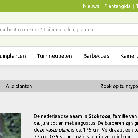
Nieuws
Plantengids
uinplanten
Tuinmeubelen
Barbecues
Kamerp
Alle planten
Zoek op tuintype
De nederlandse naam is
Stokroos
, familie va
ca. juni tot en met augustus. De bladeren zij
deze
vaste plant
is ca. 175 cm. Verdraagt een t
33 cm. (7-9 st. per m2.) Is matig verkrijgbaar.