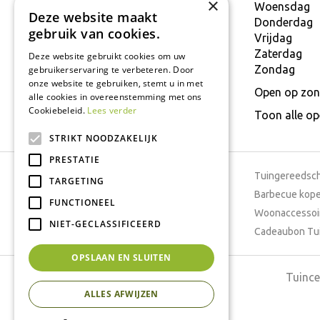
×
9160 Lokeren
Woensdag
Deze website maakt
T.
+32 934 806 03
Donderdag
gebruik van cookies.
E.
info@interflower.be
Vrijdag
Zaterdag
Deze website gebruikt cookies om uw
Zondag
gebruikerservaring te verbeteren. Door
onze website te gebruiken, stemt u in met
Open op zon
alle cookies in overeenstemming met ons
Cookiebeleid.
Lees verder
Toon alle o
STRIKT NOODZAKELIJK
PRESTATIE
Tuincentrum
Tuingereedsc
TARGETING
Dierenwinkel
Barbecue kop
FUNCTIONEEL
Tuinplanten
Woonaccessoi
NIET-GECLASSIFICEERD
Cafetaria
Cadeaubon Tu
OPSLAAN EN SLUITEN
Tuince
ALLES AFWIJZEN