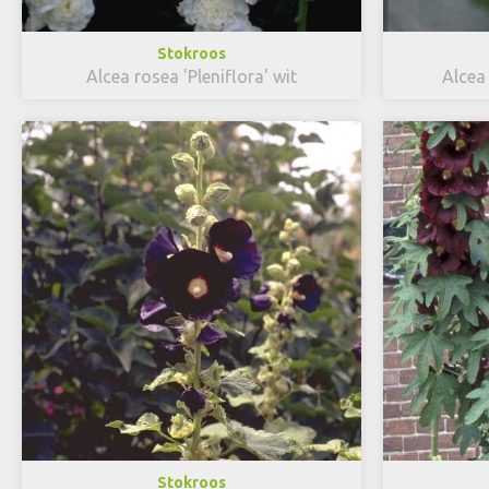
Stokroos
Alcea rosea 'Pleniflora' wit
Alcea 
Stokroos