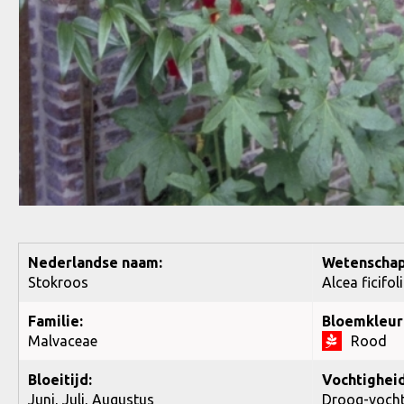
Nederlandse naam:
Wetenschap
Stokroos
Alcea ficifol
Familie:
Bloemkleur
Malvaceae
Rood
Bloeitijd:
Vochtigheid
Juni, Juli, Augustus
Droog-voch