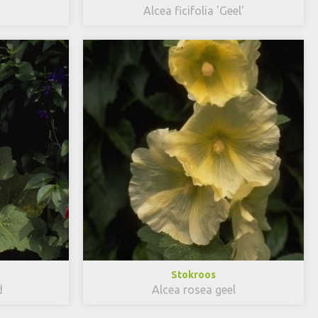
Alcea ficifolia 'Geel'
Stokroos
d
Alcea rosea geel