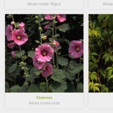
Alcea rosea 'Nigra'
Alcea
Stokroos
Alcea rosea roze