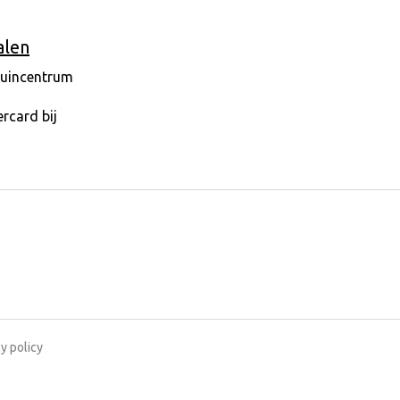
alen
y policy