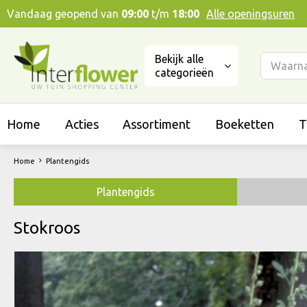
Ga
Vandaag geopend van
09:00
t/m
18:00
Alle openingsuren
naar
content
Bekijk alle
categorieën
Home
Acties
Assortiment
Boeketten
T
Home
Plantengids
Plantengids
Stokroos