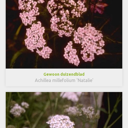
Gewoon duizendblad
Achillea millefolium 'Natalie'