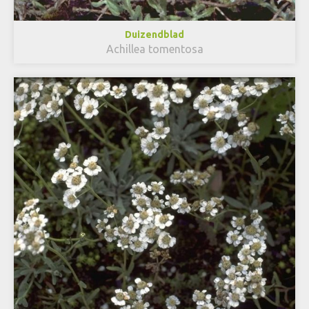
Duizendblad
Achillea tomentosa