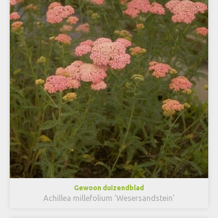
Gewoon duizendblad
Achillea millefolium 'Wesersandstein'