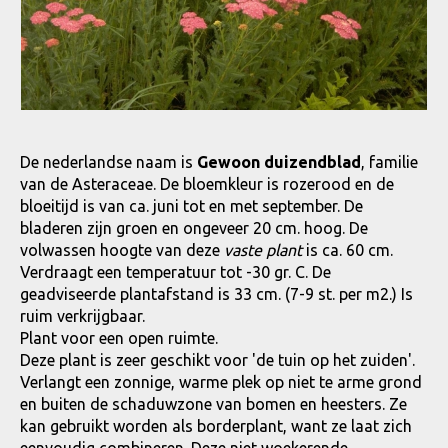
De nederlandse naam is
Gewoon duizendblad
, familie
van de Asteraceae. De bloemkleur is rozerood en de
bloeitijd is van ca. juni tot en met september. De
bladeren zijn groen en ongeveer 20 cm. hoog. De
volwassen hoogte van deze
vaste plant
is ca. 60 cm.
Verdraagt een temperatuur tot -30 gr. C. De
geadviseerde plantafstand is 33 cm. (7-9 st. per m2.) Is
ruim verkrijgbaar.
Plant voor een open ruimte.
Deze plant is zeer geschikt voor 'de tuin op het zuiden'.
Verlangt een zonnige, warme plek op niet te arme grond
en buiten de schaduwzone van bomen en heesters. Ze
kan gebruikt worden als borderplant, want ze laat zich
eenvoudig combineren. Deze niet woekerende