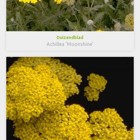
Duizendblad
Achillea 'Moonshine'