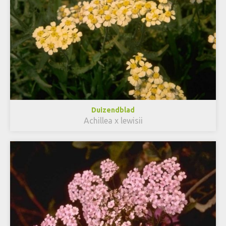
Duizendblad
Achillea x lewisii