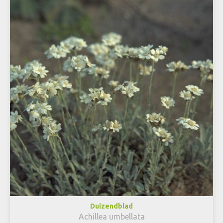
Duizendblad
Achillea umbellata