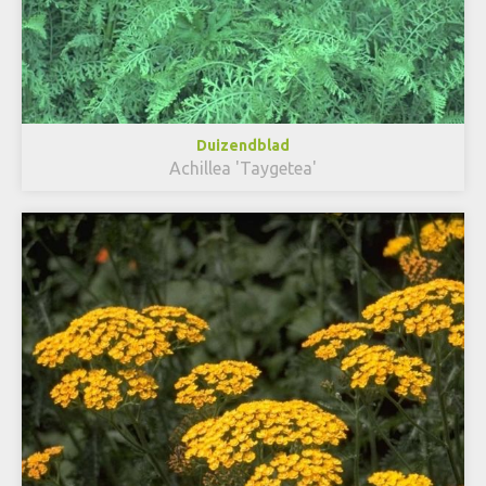
Duizendblad
Achillea 'Taygetea'