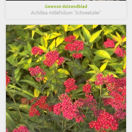
Gewoon duizendblad
Achillea millefolium 'Schneetaler'