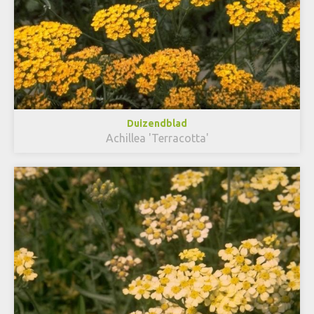
Duizendblad
Achillea 'Terracotta'