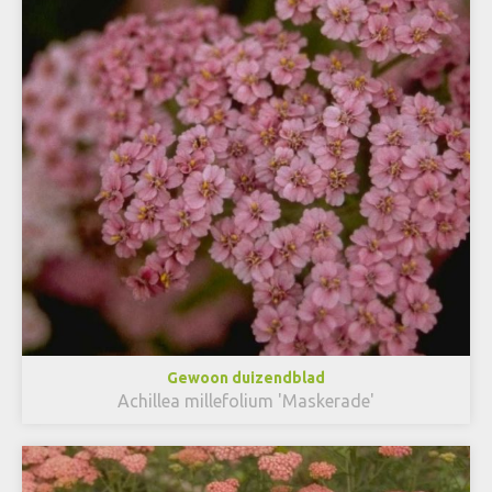
Gewoon duizendblad
Achillea millefolium 'Maskerade'