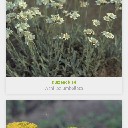
Duizendblad
Achillea umbellata