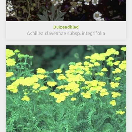
Duizendblad
Achillea clavennae subsp. integrifolia