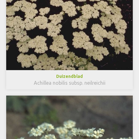
Duizendblad
Achillea nobilis subsp. neilreichii