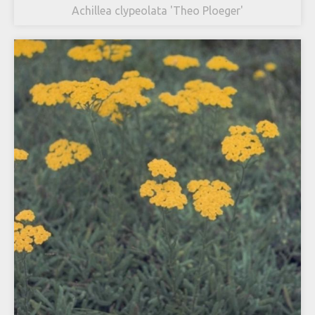
Achillea clypeolata 'Theo Ploeger'