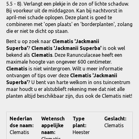
5.5 - 8). Verlangt een plekje in de zon of lichte schaduw.
Bij voorkeur uit de middagzon. Kan bij nachtvorst in
april-mei schade oplopen. Deze plant is goed te
combineren met 'open plaats' en 'borderplanten', zolang
die er niet te dicht op staan.
Bent u op zoek naar
Clematis 'Jackmanii
Superba'
?
Clematis 'Jackmanii Superba'
is ook wel
bekend als
Clematis
. Deze Ranunculaceae heeft een
maximale hoogte van ongeveer 600 centimeter.
Clematis
is niet wintergroen. Wilt u meer informatie
ontvangen of tips over deze
Clematis 'Jackmanii
Superba'
? U bent van harte welkom in ons tuincentrum
maar houdt u er alstublieft rekening mee dat niet alle
planten altijd beschikbaar zijn, dus ook de Clematis niet!
Nederlan
Wetensch
Type
Geslacht:
dse naam:
appelijke
plant:
Clematis
Clematis
naam:
Heester
Clematis