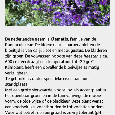
De nederlandse naam is
Clematis
, familie van de
Ranunculaceae. De bloemkleur is purperviolet en de
bloeitijd is van ca. juli tot en met augustus. De bladeren
zijn groen. De volwassen hoogte van deze
heester
is ca.
600 cm. Verdraagt een temperatuur tot -20 gr. C.
Klimplant, heeft een opvallende bloeiwijze. Is matig
verkrijgbaar.
Te gebruiken zonder specifieke eisen aan hun
standplaats.
Met een grote sierwaarde, vooral bv. als accentplant in
het openbaar groen en in de tuin vanwege de mooie
vorm, de bloeiwijze of de bladkleur. Deze plant wenst
een voedselrijke, vochthoudende tot vochtige bodem.
Voor wat betreft de zuurgraad is ze vrij tolerant (pH =