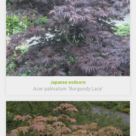
Japanse esdoorn
Acer palmatum 'Burgundy Lace'