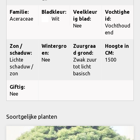
Familie:
Bladkleur:
Veelkleur
Vochtighe
Aceraceae
Wit
ig blad:
id:
Nee
Vochthoud
end
Zon /
Wintergro
Zuurgraa
Hoogte in
schaduw:
en:
d grond:
CM:
Lichte
Nee
Zwak zuur
1500
schaduw /
tot licht
zon
basisch
Giftig:
Nee
Soortgelijke planten