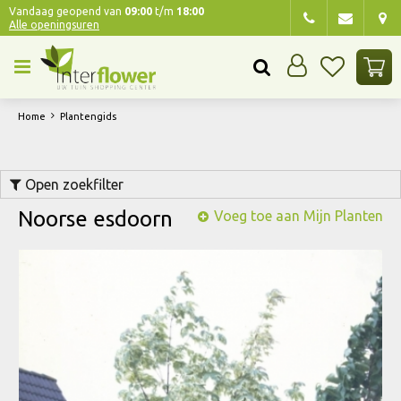
G
Vandaag geopend van
09:00
t/m
18:00
Alle openingsuren
a
n
a
a
r
Home
Plantengids
c
o
n
Open zoekfilter
t
e
Noorse esdoorn
Voeg toe aan Mijn Planten
n
t