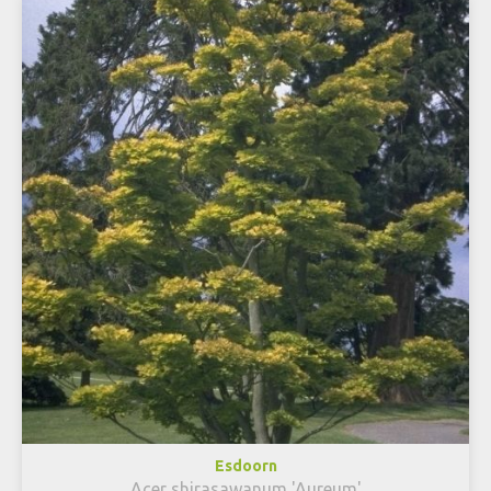
Esdoorn
Acer shirasawanum 'Aureum'