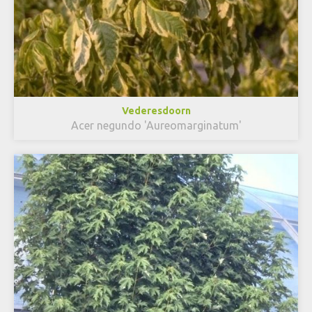
Vederesdoorn
Acer negundo 'Aureomarginatum'