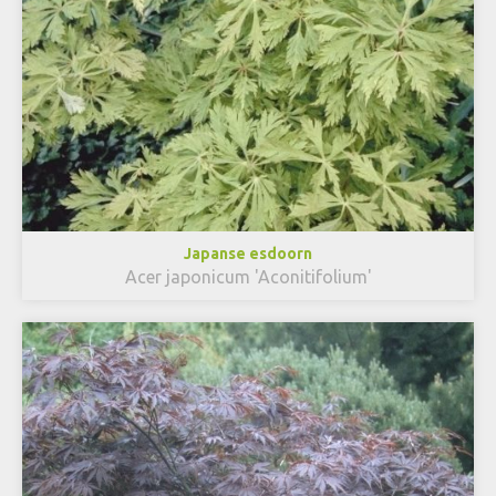
Japanse esdoorn
Acer japonicum 'Aconitifolium'