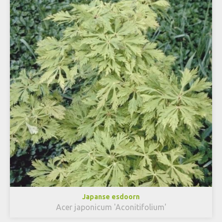
Japanse esdoorn
Acer japonicum 'Aconitifolium'