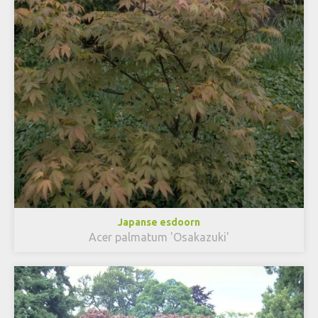
Japanse esdoorn
Acer palmatum 'Osakazuki'