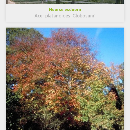
Noorse esdoorn
Acer platanoides 'Globosum'