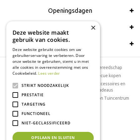
Openingsdagen
×
Wij accepteren ook:
Deze website maakt
gebruik van cookies.
Schrijf een recensie
Deze website gebruikt cookies om uw
gebruikerservaring te verbeteren. Door
onze website te gebruiken, stemt u in met
alle cookies in overeenstemming met ons
Tuincentrum
Tuingereedschap
Cookiebeleid.
Lees verder
Dierenwinkel
Barbecue kopen
Tuinplanten
Woonaccessoires en
STRIKT NOODZAKELIJK
cadeaus
Cafetaria
PRESTATIE
Cadeaubon Tuincentrum
TARGETING
Kamerplanten
FUNCTIONEEL
Moestuin
Boeketten
NIET-GECLASSIFICEERD
Vijver
OPSLAAN EN SLUITEN