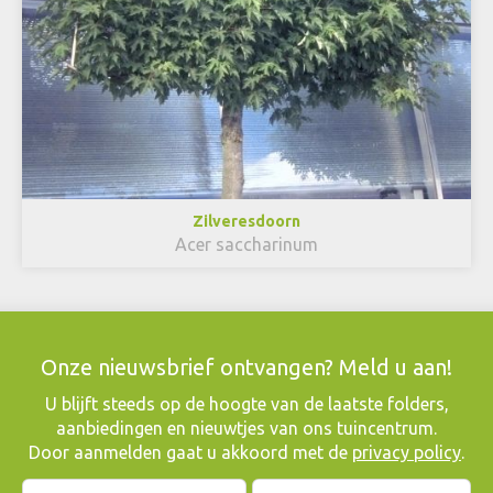
Zilveresdoorn
Acer saccharinum
Onze nieuwsbrief ontvangen? Meld u aan!
​U blijft steeds op de hoogte van de laatste folders,
aanbiedingen en nieuwtjes van ons tuincentrum.
Door aanmelden gaat u akkoord met de
privacy policy
.