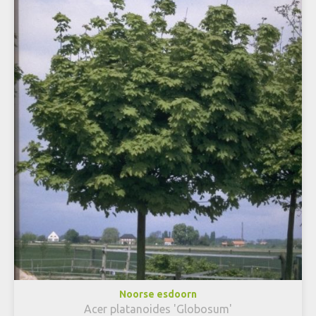
Noorse esdoorn
Acer platanoides 'Globosum'