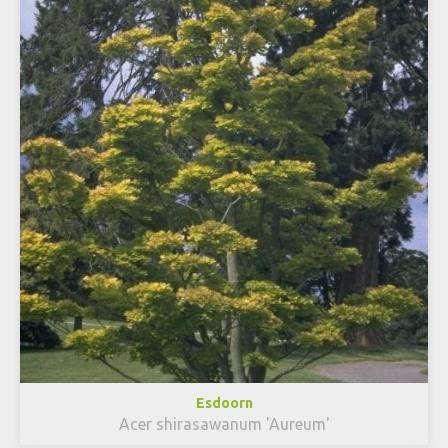
Esdoorn
Acer shirasawanum 'Aureum'