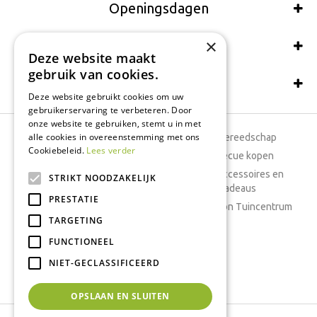
Openingsdagen
×
Wij accepteren ook:
Deze website maakt
gebruik van cookies.
Schrijf een recensie
Deze website gebruikt cookies om uw
gebruikerservaring te verbeteren. Door
onze website te gebruiken, stemt u in met
alle cookies in overeenstemming met ons
Tuincentrum
Tuingereedschap
Cookiebeleid.
Lees verder
Dierenwinkel
Barbecue kopen
Tuinplanten
Woonaccessoires en
STRIKT NOODZAKELIJK
cadeaus
Cafetaria
PRESTATIE
Cadeaubon Tuincentrum
TARGETING
Kamerplanten
FUNCTIONEEL
Moestuin
Boeketten
NIET-GECLASSIFICEERD
Vijver
OPSLAAN EN SLUITEN