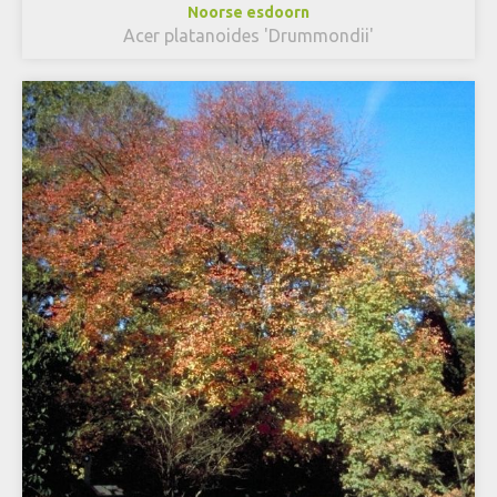
Noorse esdoorn
Acer platanoides 'Drummondii'