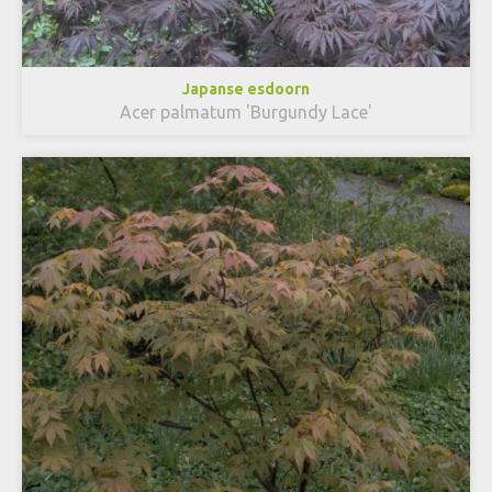
Japanse esdoorn
Acer palmatum 'Burgundy Lace'