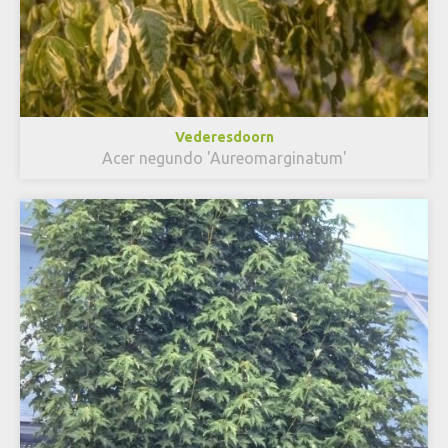
Vederesdoorn
Acer negundo 'Aureomarginatum'