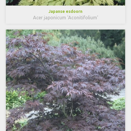
Japanse esdoorn
Acer japonicum 'Aconitifolium'