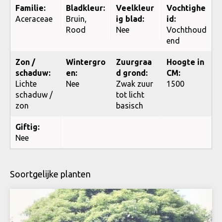
Familie:
Bladkleur:
Veelkleur
Vochtighe
Aceraceae
Bruin,
ig blad:
id:
Rood
Nee
Vochthoud
end
Zon /
Wintergro
Zuurgraa
Hoogte in
schaduw:
en:
d grond:
CM:
Lichte
Nee
Zwak zuur
1500
schaduw /
tot licht
zon
basisch
Giftig:
Nee
Soortgelijke planten