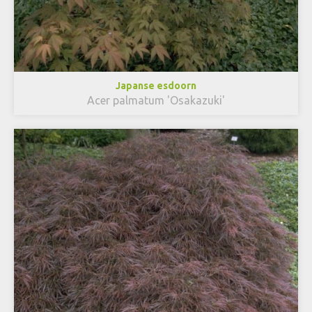
Japanse esdoorn
Acer palmatum 'Osakazuki'