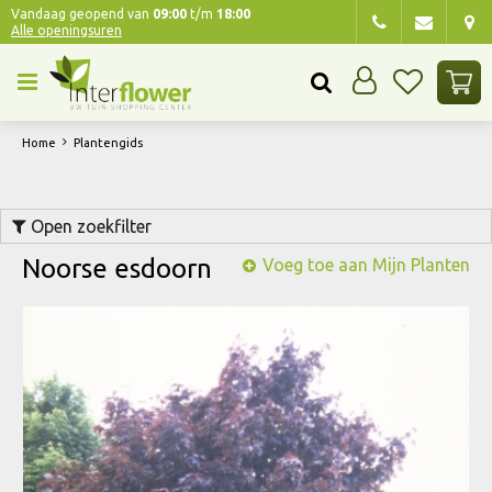
G
Vandaag geopend van
09:00
t/m
18:00
Alle openingsuren
a
n
a
a
r
Home
Plantengids
c
o
n
Open zoekfilter
t
e
Noorse esdoorn
Voeg toe aan Mijn Planten
n
t