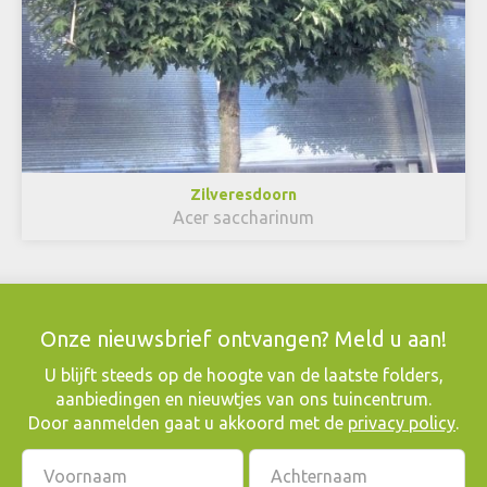
Zilveresdoorn
Acer saccharinum
Onze nieuwsbrief ontvangen? Meld u aan!
​U blijft steeds op de hoogte van de laatste folders,
aanbiedingen en nieuwtjes van ons tuincentrum.
Door aanmelden gaat u akkoord met de
privacy policy
.