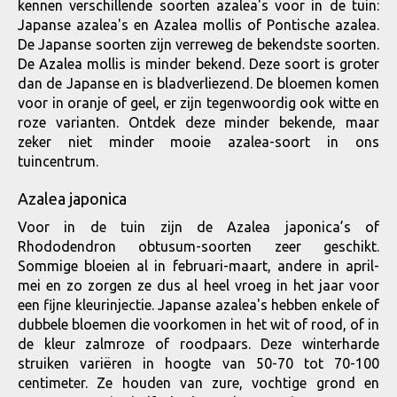
kennen verschillende soorten azalea's voor in de tuin:
Japanse azalea's en Azalea mollis of Pontische azalea.
De Japanse soorten zijn verreweg de bekendste soorten.
De Azalea mollis is minder bekend. Deze soort is groter
dan de Japanse en is bladverliezend. De bloemen komen
voor in oranje of geel, er zijn tegenwoordig ook witte en
roze varianten. Ontdek deze minder bekende, maar
zeker niet minder mooie azalea-soort in ons
tuincentrum.
Azalea japonica
Voor in de tuin zijn de Azalea japonica’s of
Rhododendron obtusum-soorten zeer geschikt.
Sommige bloeien al in februari-maart, andere in april-
mei en zo zorgen ze dus al heel vroeg in het jaar voor
een fijne kleurinjectie. Japanse azalea's hebben enkele of
dubbele bloemen die voorkomen in het wit of rood, of in
de kleur zalmroze of roodpaars. Deze winterharde
struiken variëren in hoogte van 50-70 tot 70-100
centimeter. Ze houden van zure, vochtige grond en