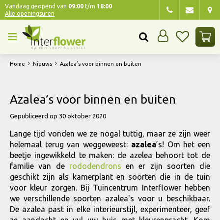
G
Vandaag geopend van
09:00
t/m
18:00
Alle openingsuren
a
n
a
a
r
Home
Nieuws
Azalea’s voor binnen en buiten
c
o
n
Azalea’s voor binnen en buiten
t
e
Gepubliceerd op
30 oktober 2020
n
Lange tijd vonden we ze nogal tuttig, maar ze zijn weer
t
helemaal terug van weggeweest:
azalea
’s! Om het een
beetje ingewikkeld te maken: de azelea behoort tot de
familie van de
rododendrons
en er zijn soorten die
geschikt zijn als kamerplant en soorten die in de tuin
voor kleur zorgen. Bij Tuincentrum Interflower hebben
we verschillende soorten azalea's voor u beschikbaar.
De azalea past in elke interieurstijl, experimenteer, geef