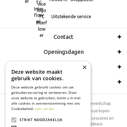
Uitstekende service
Contact
Openingsdagen
×
Wij accepteren ook:
Deze website maakt
gebruik van cookies.
Schrijf een recensie
Deze website gebruikt cookies om uw
gebruikerservaring te verbeteren. Door
onze website te gebruiken, stemt u in met
alle cookies in overeenstemming met ons
Tuincentrum
Tuingereedschap
Cookiebeleid.
Lees verder
Dierenwinkel
Barbecue kopen
Tuinplanten
Woonaccessoires en
STRIKT NOODZAKELIJK
cadeaus
Cafetaria