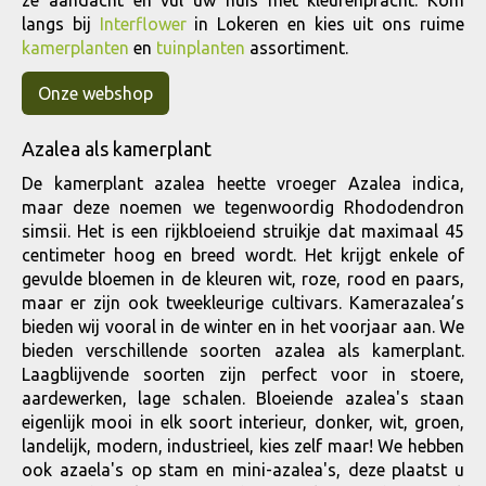
ze aandacht en vul uw huis met kleurenpracht. Kom
langs bij
Interflower
in Lokeren en kies uit ons ruime
kamerplanten
en
tuinplanten
assortiment.
Onze webshop
Azalea als kamerplant
De kamerplant azalea heette vroeger Azalea indica,
maar deze noemen we tegenwoordig Rhododendron
simsii. Het is een rijkbloeiend struikje dat maximaal 45
centimeter hoog en breed wordt. Het krijgt enkele of
gevulde bloemen in de kleuren wit, roze, rood en paars,
maar er zijn ook tweekleurige cultivars. Kamerazalea’s
bieden wij vooral in de winter en in het voorjaar aan. We
bieden verschillende soorten azalea als kamerplant.
Laagblijvende soorten zijn perfect voor in stoere,
aardewerken, lage schalen. Bloeiende azalea's staan
eigenlijk mooi in elk soort interieur, donker, wit, groen,
landelijk, modern, industrieel, kies zelf maar! We hebben
ook azaela's op stam en mini-azalea's, deze plaatst u