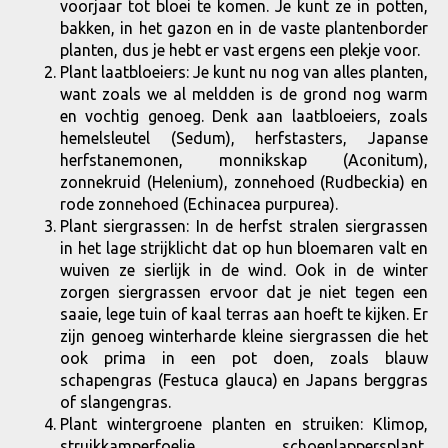
voorjaar tot bloei te komen. Je kunt ze in potten,
bakken, in het gazon en in de vaste plantenborder
planten, dus je hebt er vast ergens een plekje voor.
Plant laatbloeiers: Je kunt nu nog van alles planten,
want zoals we al meldden is de grond nog warm
en vochtig genoeg. Denk aan laatbloeiers, zoals
hemelsleutel (Sedum), herfstasters, Japanse
herfstanemonen, monnikskap (Aconitum),
zonnekruid (Helenium), zonnehoed (Rudbeckia) en
rode zonnehoed (Echinacea purpurea).
Plant siergrassen: In de herfst stralen siergrassen
in het lage strijklicht dat op hun bloemaren valt en
wuiven ze sierlijk in de wind. Ook in de winter
zorgen siergrassen ervoor dat je niet tegen een
saaie, lege tuin of kaal terras aan hoeft te kijken. Er
zijn genoeg winterharde kleine siergrassen die het
ook prima in een pot doen, zoals blauw
schapengras (Festuca glauca) en Japans berggras
of slangengras.
Plant wintergroene planten en struiken: Klimop,
struikkamperfoelie, schoenlappersplant,