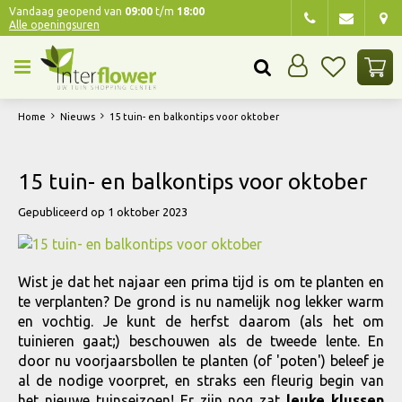
G
Vandaag geopend van
09:00
t/m
18:00
Alle openingsuren
a
n
a
a
r
Home
Nieuws
15 tuin- en balkontips voor oktober
c
o
n
15 tuin- en balkontips voor oktober
t
e
Gepubliceerd op
1 oktober 2023
n
t
Wist je dat het najaar een prima tijd is om te planten en
te verplanten? De grond is nu namelijk nog lekker warm
en vochtig. Je kunt de herfst daarom (als het om
tuinieren gaat;) beschouwen als de tweede lente. En
door nu voorjaarsbollen te planten (of 'poten') beleef je
al de nodige voorpret, en straks een fleurig begin van
het nieuwe tuinseizoen! Er zijn nog zat
leuke klussen