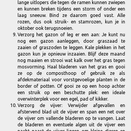
lange uitlopers die tegen de ramen kunnen zwiepen
en kunnen breken tijdens een storm of onder een
laag sneeuw. Bind ze daarom goed vast. Alle
rozen, dus ook struik- en stamrozen, kun je in
oktober ook terugsnoeien.
Verzorg het gazon of leg er een aan: Je kunt nu
nog een gazon aanleggen, door graszaad te
zaaien of graszoden te leggen. Kale plekken in het
gazon kun je opnieuw inzaaien. Blijf deze maand
nog maaien en strooi wat kalk over het gras tegen
mosvorming. Haal bladeren van het gras en gooi
ze op de composthoop of gebruik ze als
afdekmateriaal voor vorstgevoelige planten in de
border of potten. Of gooi ze op een hoop achter
een struik op een beschutte plek: een ideale
overwinterplek voor een egel, pad of kikker.
Verzorg de vijver: Verwijder afgevallen en
afstervend blad uit de vijver en span een net over
de vijver om vallende bladeren op te vangen. Laat
de bladeren en eventuele algen uit de vijver een
nacht naast de vijver liggen om kleine dieren en