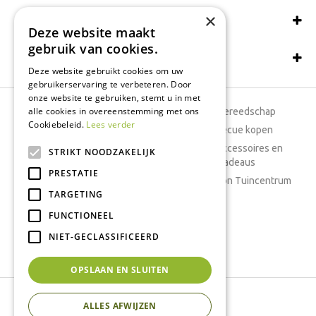
×
Wij accepteren ook:
Deze website maakt
gebruik van cookies.
Schrijf een recensie
Deze website gebruikt cookies om uw
gebruikerservaring te verbeteren. Door
onze website te gebruiken, stemt u in met
alle cookies in overeenstemming met ons
Tuincentrum
Tuingereedschap
Cookiebeleid.
Lees verder
Dierenwinkel
Barbecue kopen
Tuinplanten
Woonaccessoires en
STRIKT NOODZAKELIJK
cadeaus
Cafetaria
PRESTATIE
Cadeaubon Tuincentrum
TARGETING
Kamerplanten
FUNCTIONEEL
Moestuin
Boeketten
NIET-GECLASSIFICEERD
Vijver
OPSLAAN EN SLUITEN
Tuincentrum Interflower
ALLES AFWIJZEN
Green Solutions