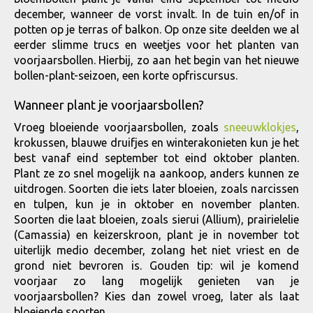
december, wanneer de vorst invalt. In de tuin en/of in
potten op je terras of balkon. Op onze site deelden we al
eerder slimme trucs en weetjes voor het planten van
voorjaarsbollen. Hierbij, zo aan het begin van het nieuwe
bollen-plant-seizoen, een korte opfriscursus.
Wanneer plant je voorjaarsbollen?
Vroeg bloeiende voorjaarsbollen, zoals
sneeuwklokjes
,
krokussen, blauwe druifjes en winterakonieten kun je het
best vanaf eind september tot eind oktober planten.
Plant ze zo snel mogelijk na aankoop, anders kunnen ze
uitdrogen. Soorten die iets later bloeien, zoals narcissen
en tulpen, kun je in oktober en november planten.
Soorten die laat bloeien, zoals sierui (Allium), prairielelie
(Camassia) en keizerskroon, plant je in november tot
uiterlijk medio december, zolang het niet vriest en de
grond niet bevroren is. Gouden tip: wil je komend
voorjaar zo lang mogelijk genieten van je
voorjaarsbollen? Kies dan zowel vroeg, later als laat
bloeiende soorten.