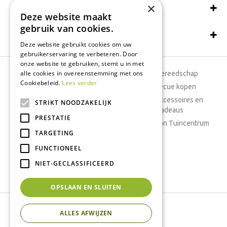
×
Wij accepteren ook:
Deze website maakt
gebruik van cookies.
Schrijf een recensie
Deze website gebruikt cookies om uw
gebruikerservaring te verbeteren. Door
onze website te gebruiken, stemt u in met
alle cookies in overeenstemming met ons
Tuincentrum
Tuingereedschap
Cookiebeleid.
Lees verder
Dierenwinkel
Barbecue kopen
Tuinplanten
Woonaccessoires en
STRIKT NOODZAKELIJK
cadeaus
Cafetaria
PRESTATIE
Cadeaubon Tuincentrum
TARGETING
Kamerplanten
FUNCTIONEEL
Moestuin
Boeketten
NIET-GECLASSIFICEERD
Vijver
OPSLAAN EN SLUITEN
Tuincentrum Interflower
ALLES AFWIJZEN
Green Solutions