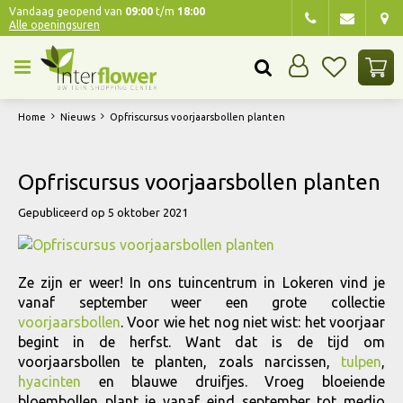
G
Vandaag geopend van
09:00
t/m
18:00
Alle openingsuren
a
n
a
a
r
Home
Nieuws
Opfriscursus voorjaarsbollen planten
c
o
n
Opfriscursus voorjaarsbollen planten
t
e
Gepubliceerd op
5 oktober 2021
n
t
Ze zijn er weer! In ons tuincentrum in Lokeren vind je
vanaf september weer een grote collectie
voorjaarsbollen
. Voor wie het nog niet wist: het voorjaar
begint in de herfst. Want dat is de tijd om
voorjaarsbollen te planten, zoals narcissen,
tulpen
,
hyacinten
en blauwe druifjes. Vroeg bloeiende
bloembollen plant je vanaf eind september tot medio