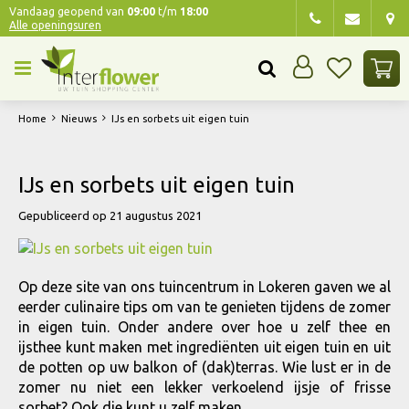
G
Vandaag geopend van
09:00
t/m
18:00
Alle openingsuren
a
n
a
a
r
Home
Nieuws
IJs en sorbets uit eigen tuin
c
o
n
IJs en sorbets uit eigen tuin
t
e
Gepubliceerd op
21 augustus 2021
n
t
Op deze site van ons tuincentrum in Lokeren gaven we al
eerder culinaire tips om van te genieten tijdens de zomer
in eigen tuin. Onder andere over hoe u zelf thee en
ijsthee kunt maken met ingrediënten uit eigen tuin en uit
de potten op uw balkon of (dak)terras. Wie lust er in de
zomer nu niet een lekker verkoelend ijsje of frisse
sorbet? Ook die kunt u zelf maken.