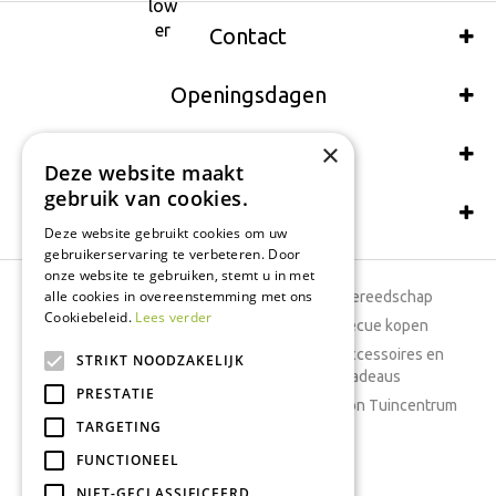
Contact
Openingsdagen
×
Wij accepteren ook:
Deze website maakt
gebruik van cookies.
Schrijf een recensie
Deze website gebruikt cookies om uw
gebruikerservaring te verbeteren. Door
onze website te gebruiken, stemt u in met
alle cookies in overeenstemming met ons
Tuincentrum
Tuingereedschap
Cookiebeleid.
Lees verder
Dierenwinkel
Barbecue kopen
Tuinplanten
Woonaccessoires en
STRIKT NOODZAKELIJK
cadeaus
Cafetaria
PRESTATIE
Cadeaubon Tuincentrum
TARGETING
Kamerplanten
FUNCTIONEEL
Moestuin
Boeketten
NIET-GECLASSIFICEERD