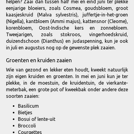
helpen? Zaai dan tussen half mei en eind juni ter plekke
eenjarige bloeiers, zoals Cosmea, goudsbloem, groot
kaasjeskruid (Malva sylvestris), juffertje-in-het-groen
(Nigella), kantbloem (Ammi majus), kattensnor (Cleome),
korenbloem, Oost-Indische kers en zonnebloem.
Tweejarigen, zoals stokroos, vingerhoedskruid,
duizendschoon (Dianthus) en judaspenning, kun je ook
in juli en augustus nog op de gewenste plek zaaien.
Groenten en kruiden zaaien
Wie van gezond en lekker eten houdt, kweekt natuurlijk
zijn eigen kruiden en groenten. In mei en juni kun je ter
plekke, in de moestuin, de kruidentuin, de vierkante-
meterbak, een grote pot of kweekbak onder andere deze
soorten zaaien:
Basilicum
Bietjes
Bosui of lente-uit
Broccoli
Courgettes