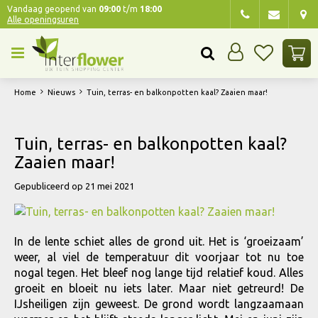
G
Vandaag geopend van
09:00
t/m
18:00
Alle openingsuren
a
n
a
a
r
Home
Nieuws
Tuin, terras- en balkonpotten kaal? Zaaien maar!
c
o
n
Tuin, terras- en balkonpotten kaal?
t
Zaaien maar!
e
n
Gepubliceerd op
21 mei 2021
t
In de lente schiet alles de grond uit. Het is ‘groeizaam’
weer, al viel de temperatuur dit voorjaar tot nu toe
nogal tegen. Het bleef nog lange tijd relatief koud. Alles
groeit en bloeit nu iets later. Maar niet getreurd! De
IJsheiligen zijn geweest. De grond wordt langzaamaan