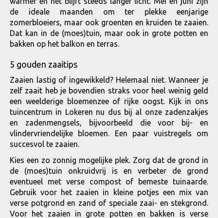
warmer en het blijft steeds langer licht. Mei en juni zijn
de ideale maanden om ter plekke eenjarige
zomerbloeiers, maar ook groenten en kruiden te zaaien.
Dat kan in de (moes)tuin, maar ook in grote potten en
bakken op het balkon en terras.
5 gouden zaaitips
Zaaien lastig of ingewikkeld? Helemaal niet. Wanneer je
zelf zaait heb je bovendien straks voor heel weinig geld
een weelderige bloemenzee of rijke oogst. Kijk in ons
tuincentrum in Lokeren nu dus bij al onze zadenzakjes
en zadenmengsels, bijvoorbeeld die voor bij- en
vlindervriendelijke bloemen. Een paar vuistregels om
succesvol te zaaien.
Kies een zo zonnig mogelijke plek. Zorg dat de grond in
de (moes)tuin onkruidvrij is en verbeter de grond
eventueel met verse compost of bemeste tuinaarde.
Gebruik voor het zaaien in kleine potjes een mix van
verse potgrond en zand of speciale zaai- en stekgrond.
Voor het zaaien in grote potten en bakken is verse