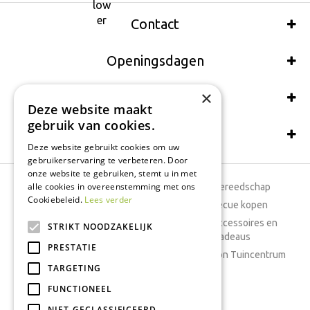
Contact
Openingsdagen
×
Wij accepteren ook:
Deze website maakt
gebruik van cookies.
Schrijf een recensie
Deze website gebruikt cookies om uw
gebruikerservaring te verbeteren. Door
onze website te gebruiken, stemt u in met
alle cookies in overeenstemming met ons
Tuincentrum
Tuingereedschap
Cookiebeleid.
Lees verder
Dierenwinkel
Barbecue kopen
Tuinplanten
Woonaccessoires en
STRIKT NOODZAKELIJK
cadeaus
Cafetaria
PRESTATIE
Cadeaubon Tuincentrum
TARGETING
Kamerplanten
FUNCTIONEEL
Moestuin
Boeketten
NIET-GECLASSIFICEERD