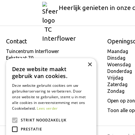
Heerlijk genieten in onze 
Contact
Openings
Tuincentrum Interflower
Maandag
Eekstraat 70
Dinsdag
×
9160 Lokeren
Woensdag
Deze website maakt
T.
+32 934 806 03
Donderdag
gebruik van cookies.
E.
info@interflower.be
Vrijdag
Zaterdag
Deze website gebruikt cookies om uw
Zondag
gebruikerservaring te verbeteren. Door
onze website te gebruiken, stemt u in met
Open op zon
alle cookies in overeenstemming met ons
Cookiebeleid.
Lees verder
Toon alle o
STRIKT NOODZAKELIJK
PRESTATIE