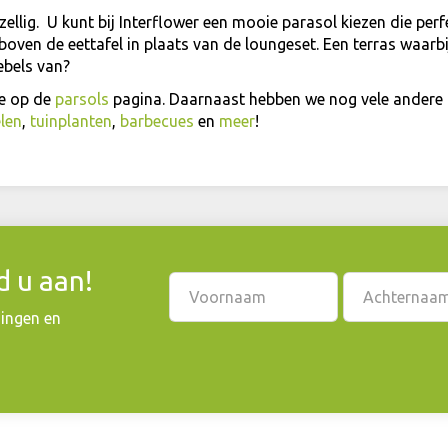
llig. U kunt bij Interflower een mooie parasol kiezen die perfec
boven de eettafel in plaats van de loungeset. Een terras waarb
ebels van?
je op de
parsols
pagina. Daarnaast hebben we nog vele andere
len
,
tuinplanten
,
barbecues
en
meer
!
 u aan!
dingen en