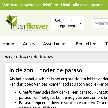
Ga
Vandaag geopend van
09:00
t/m
18:00
Alle openingsuren
naar
content
Bekijk alle
categorieën
Home
Acties
Assortiment
Boeketten
T
Home
In de zon = onder de parasol
In de zon = onder de parasol
Als het zonnetje schijnt is het erg prettig om lekker onde
kan dan goed van pas komen, zodat u toch nog lekker bui
U heeft meer schaduw dankzij een parasol, kunstst
parasol van riet gaat kunt u nog van een zomers br
Parasols zijn er in diverse soorten en maten. Of u 