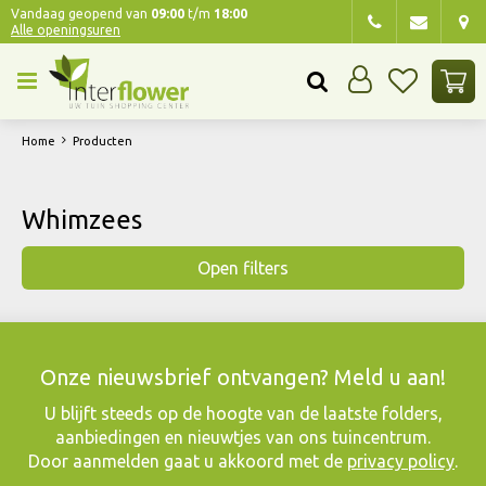
G
Vandaag geopend van
09:00
t/m
18:00
Alle openingsuren
a
n
a
a
r
Home
Producten
c
o
n
Whimzees
t
e
Open filters
n
t
Onze nieuwsbrief ontvangen? Meld u aan!
​U blijft steeds op de hoogte van de laatste folders,
aanbiedingen en nieuwtjes van ons tuincentrum.
Door aanmelden gaat u akkoord met de
privacy policy
.