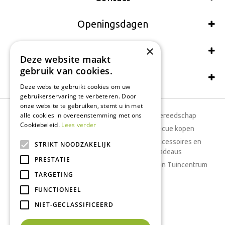
Openingsdagen
×
Wij accepteren ook:
Deze website maakt
gebruik van cookies.
Schrijf een recensie
Deze website gebruikt cookies om uw
gebruikerservaring te verbeteren. Door
onze website te gebruiken, stemt u in met
alle cookies in overeenstemming met ons
Tuincentrum
Tuingereedschap
Cookiebeleid.
Lees verder
Dierenwinkel
Barbecue kopen
Tuinplanten
Woonaccessoires en
STRIKT NOODZAKELIJK
cadeaus
Cafetaria
PRESTATIE
Cadeaubon Tuincentrum
TARGETING
Kamerplanten
FUNCTIONEEL
Moestuin
Boeketten
NIET-GECLASSIFICEERD
Vijver