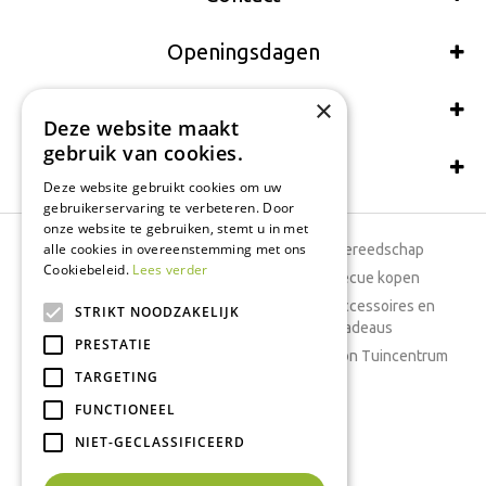
Openingsdagen
×
Wij accepteren ook:
Deze website maakt
gebruik van cookies.
Schrijf een recensie
Deze website gebruikt cookies om uw
gebruikerservaring te verbeteren. Door
onze website te gebruiken, stemt u in met
alle cookies in overeenstemming met ons
Tuincentrum
Tuingereedschap
Cookiebeleid.
Lees verder
Dierenwinkel
Barbecue kopen
Tuinplanten
Woonaccessoires en
STRIKT NOODZAKELIJK
cadeaus
Cafetaria
PRESTATIE
Cadeaubon Tuincentrum
TARGETING
Kamerplanten
FUNCTIONEEL
Moestuin
Boeketten
NIET-GECLASSIFICEERD
Vijver