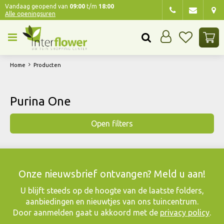
G
Vandaag geopend van
09:00
t/m
18:00
Alle openingsuren
a
n
a
a
r
Home
Producten
c
o
n
Purina One
t
e
Open filters
n
t
Onze nieuwsbrief ontvangen? Meld u aan!
​U blijft steeds op de hoogte van de laatste folders,
aanbiedingen en nieuwtjes van ons tuincentrum.
Door aanmelden gaat u akkoord met de
privacy policy
.