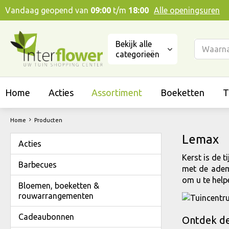
Ga
Vandaag geopend van
09:00
t/m
18:00
Alle openingsuren
naar
content
Bekijk alle
categorieën
Home
Acties
Assortiment
Boeketten
T
Home
Producten
Lemax
Acties
Kerst is de 
Barbecues
met de adem
om u te help
Bloemen, boeketten &
rouwarrangementen
Cadeaubonnen
Ontdek d