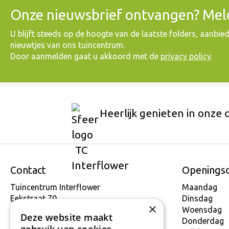
Onze nieuwsbrief ontvangen? Meld
​U blijft steeds op de hoogte van de laatste folders, aanbie
nieuwtjes van ons tuincentrum.
Door aanmelden gaat u akkoord met de
privacy policy
.
Heerlijk genieten in onze 
Contact
Openings
Tuincentrum Interflower
Maandag
Eekstraat 70
Dinsdag
×
9160 Lokeren
Woensdag
Deze website maakt
T.
+32 934 806 03
Donderdag