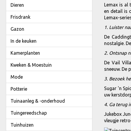
Lemax is al 
Dieren
en detail is
Frisdrank
Lemax-series
1. Luister na
Gazon
De Caddingt
In de keuken
nostalgie. D
2. Ontsnap n
Kamerplanten
De Vail Vil
Kweken & Moestuin
sneeuw. De p
Mode
3. Bezoek he
Sugar 'n Spi
Potterie
uw kerstdorp
Tuinaanleg & -onderhoud
4. Ga terug 
Tuingereedschap
Jukebox Junc
vleugje retr
Tuinhuizen