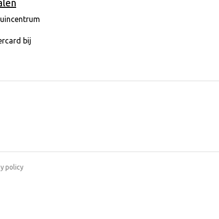
alen
y policy