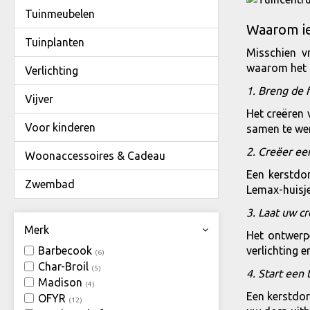
Tuinmeubelen
Waarom ie
Tuinplanten
Misschien v
waarom het h
Verlichting
1. Breng de 
Vijver
Het creëren 
Voor kinderen
samen te wer
2. Creëer ee
Woonaccessoires & Cadeau
Een kerstdor
Zwembad
Lemax-huisje
3. Laat uw cr
Merk
Het ontwerp
verlichting 
Barbecook
(6)
Char-Broil
(5)
4. Start een 
Madison
(4)
Een kerstdor
OFYR
(12)