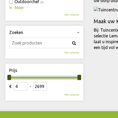
uw dorp uitb
Outdoorchef
(4)
Meer
Wis selectie
Maak uw K
Bij Tuincen
Zoeken
selectie Lem
laat u inspi
een tijd vol
Wis selectie
Prijs
€
-
Wis selectie