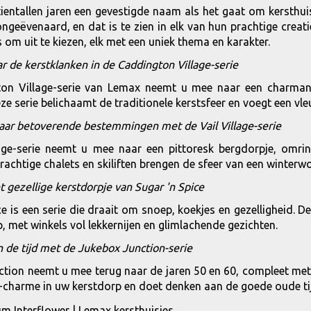
tientallen jaren een gevestigde naam als het gaat om kersth
 ongeëvenaard, en dat is te zien in elk van hun prachtige creat
 om uit te kiezen, elk met een uniek thema en karakter.
ar de kerstklanken in de Caddington Village-serie
on Village-serie van Lemax neemt u mee naar een charmant 
eze serie belichaamt de traditionele kerstsfeer en voegt een vl
aar betoverende bestemmingen met de Vail Village-serie
lage-serie neemt u mee naar een pittoresk bergdorpje, omr
rachtige chalets en skiliften brengen de sfeer van een winterw
t gezellige kerstdorpje van Sugar 'n Spice
ce is een serie die draait om snoep, koekjes en gezelligheid. D
, met winkels vol lekkernijen en glimlachende gezichten.
in de tijd met de Jukebox Junction-serie
tion neemt u mee terug naar de jaren 50 en 60, compleet met di
o-charme in uw kerstdorp en doet denken aan de goede oude ti