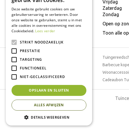
gebruik van cookies.
E.
info@interflower.be
Vrijdag
Zaterdag
Deze website gebruikt cookies om uw
Zondag
gebruikerservaring te verbeteren. Door
onze website te gebruiken, stemt u in met
Open op zon
alle cookies in overeenstemming met ons
Cookiebeleid.
Lees verder
Toon alle o
STRIKT NOODZAKELIJK
PRESTATIE
Tuincentrum
Tuingereedsc
TARGETING
Dierenwinkel
Barbecue kop
FUNCTIONEEL
Tuinplanten
Woonaccessoi
NIET-GECLASSIFICEERD
Cafetaria
Cadeaubon Tu
OPSLAAN EN SLUITEN
Tuince
ALLES AFWIJZEN
DETAILS WEERGEVEN