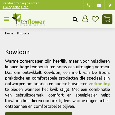
G
Vandaag zijn wij gesloten
Alle openingsuren
a
n
a
a
r
Home
Producten
c
o
n
Kowloon
t
e
Warme zomerdagen zijn heerlijk, maar voor huisdieren
n
kunnen hoge temperaturen soms een uitdaging vormen.
t
Daarom ontwikkelt Kowloon, een merk van De Boon,
praktische en comfortabele producten die speciaal zijn
ontworpen om honden en andere huisdieren
verkoeling
te bieden wanneer het kwik stijgt. Met een combinatie
van gebruiksgemak, comfort en speelplezier helpt
Kowloon huisdieren om ook tijdens warme dagen actief,
ontspannen en comfortabel te blijven.