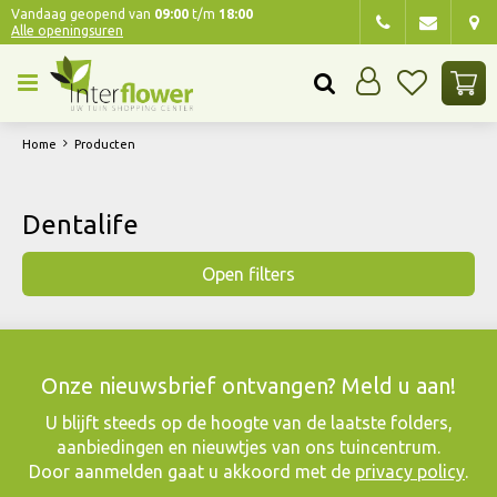
G
Vandaag geopend van
09:00
t/m
18:00
Alle openingsuren
a
n
a
a
r
Home
Producten
c
o
n
Dentalife
t
e
Open filters
n
t
Onze nieuwsbrief ontvangen? Meld u aan!
​U blijft steeds op de hoogte van de laatste folders,
aanbiedingen en nieuwtjes van ons tuincentrum.
Door aanmelden gaat u akkoord met de
privacy policy
.