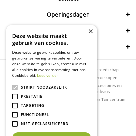
Openingsdagen
×
Wij accepteren ook:
Deze website maakt
gebruik van cookies.
Schrijf een recensie
Deze website gebruikt cookies om uw
gebruikerservaring te verbeteren. Door
onze website te gebruiken, stemt u in met
alle cookies in overeenstemming met ons
Tuincentrum
Tuingereedschap
Cookiebeleid.
Lees verder
Dierenwinkel
Barbecue kopen
Tuinplanten
Woonaccessoires en
STRIKT NOODZAKELIJK
cadeaus
Cafetaria
PRESTATIE
Cadeaubon Tuincentrum
TARGETING
Kamerplanten
FUNCTIONEEL
Moestuin
Boeketten
NIET-GECLASSIFICEERD
Vijver