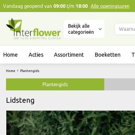
Ga
Vandaag geopend van
09:00
t/m
18:00
Alle openingsuren
naar
content
Bekijk alle
categorieën
Home
Acties
Assortiment
Boeketten
T
Home
Plantengids
Plantengids
Lidsteng