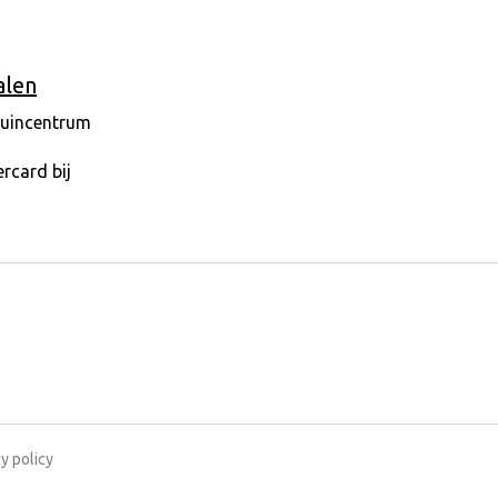
alen
y policy