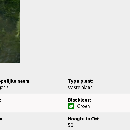
pelijke naam:
Type plant:
garis
Vaste plant
:
Bladkleur:
Groen
n:
Hoogte in CM:
50