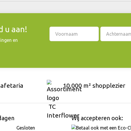
 u aan!
dingen en
cafetaria
10.000 m² shopplezier
dagen
Wij accepteren ook:
Gesloten