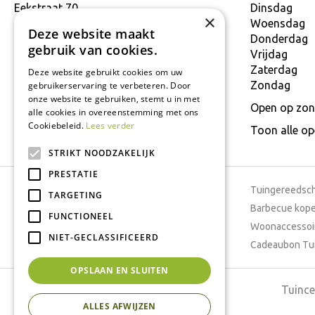
Eekstraat 70
Dinsdag
×
9160 Lokeren
Woensdag
Deze website maakt
T.
+32 934 806 03
Donderdag
gebruik van cookies.
E.
info@interflower.be
Vrijdag
Zaterdag
Deze website gebruikt cookies om uw
Zondag
gebruikerservaring te verbeteren. Door
onze website te gebruiken, stemt u in met
Open op zon
alle cookies in overeenstemming met ons
Cookiebeleid.
Lees verder
Toon alle o
STRIKT NOODZAKELIJK
PRESTATIE
Tuincentrum
Tuingereedsc
TARGETING
Dierenwinkel
Barbecue kop
FUNCTIONEEL
Tuinplanten
Woonaccessoi
NIET-GECLASSIFICEERD
Cafetaria
Cadeaubon Tu
OPSLAAN EN SLUITEN
Tuince
ALLES AFWIJZEN