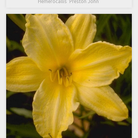
Hemerocallis 'Preston John'