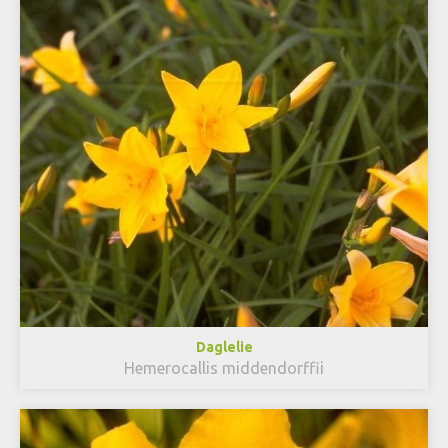
Daglelie
Hemerocallis middendorffii