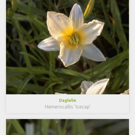
Daglelie
Hemerocallis 'Icecap'