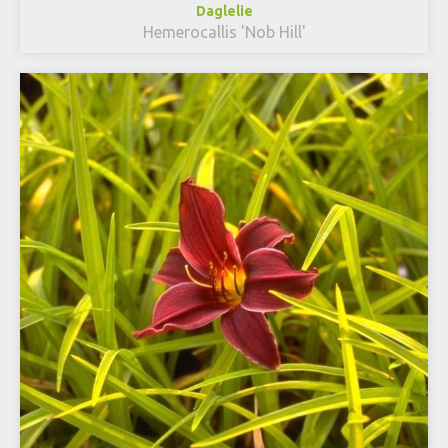
Daglelie
Hemerocallis 'Nob Hill'