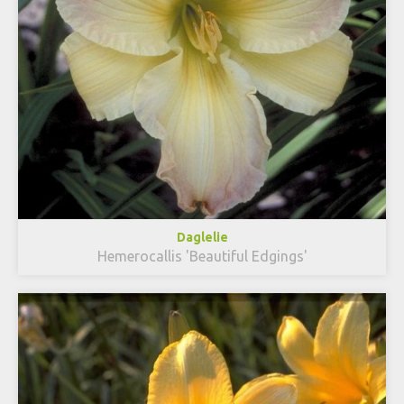
Daglelie
Hemerocallis 'Beautiful Edgings'