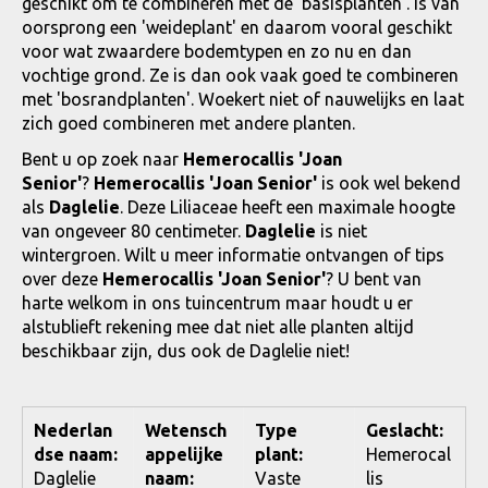
geschikt om te combineren met de 'basisplanten'. Is van
oorsprong een 'weideplant' en daarom vooral geschikt
voor wat zwaardere bodemtypen en zo nu en dan
vochtige grond. Ze is dan ook vaak goed te combineren
met 'bosrandplanten'. Woekert niet of nauwelijks en laat
zich goed combineren met andere planten.
Bent u op zoek naar
Hemerocallis 'Joan
Senior'
?
Hemerocallis 'Joan Senior'
is ook wel bekend
als
Daglelie
. Deze Liliaceae heeft een maximale hoogte
van ongeveer 80 centimeter.
Daglelie
is niet
wintergroen. Wilt u meer informatie ontvangen of tips
over deze
Hemerocallis 'Joan Senior'
? U bent van
harte welkom in ons tuincentrum maar houdt u er
alstublieft rekening mee dat niet alle planten altijd
beschikbaar zijn, dus ook de Daglelie niet!
Nederlan
Wetensch
Type
Geslacht:
dse naam:
appelijke
plant:
Hemerocal
Daglelie
naam:
Vaste
lis