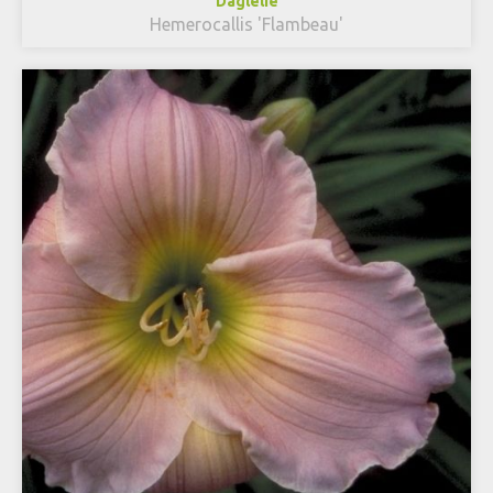
Daglelie
Hemerocallis 'Flambeau'