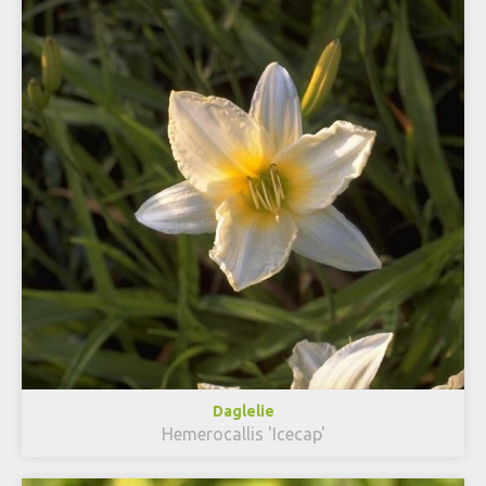
Daglelie
Hemerocallis 'Icecap'