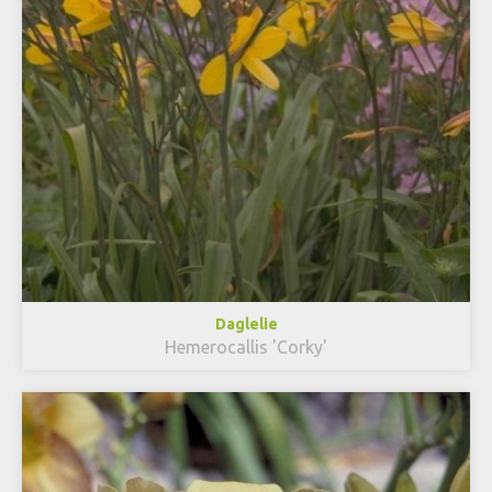
Daglelie
Hemerocallis 'Corky'