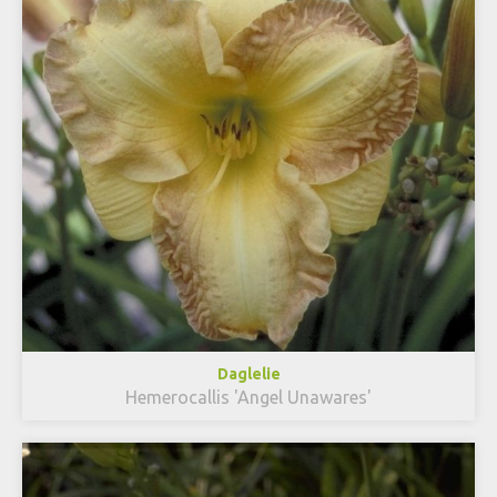
Daglelie
Hemerocallis 'Angel Unawares'