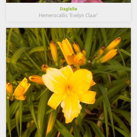
Daglelie
Hemerocallis 'Evelyn Claar'