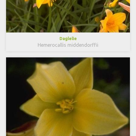
Daglelie
Hemerocallis middendorffii