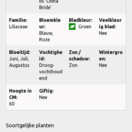
lis 'China
Bride'
Familie:
Bloemkle
Bladkleur:
Veelkleur
Liliaceae
ur:
Groen
ig blad:
Blauw,
Nee
Roze
Bloeitijd:
Vochtighe
Zon /
Wintergro
Juni, Juli,
id:
schaduw:
en:
Augustus
Droog-
Zon
Nee
vochthoud
end
Hoogte in
Giftig:
CM:
Nee
60
Soortgelijke planten