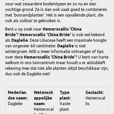
voor wat zwaardere bodemtypen en zo nu en dan
vochtige grond. Ze is dan ook vaak goed te combineren
met 'bosrandplanten'. Het is een opvallende plant, die
ook als solitair te gebruiken is.
Bent u op zoek naar
Hemerocallis 'China
Bride'
?
Hemerocallis 'China Bride'
is ook wel bekend
als
Daglelie
. Deze Liliaceae heeft een maximale hoogte
van ongeveer 60 centimeter.
Daglelie
is niet
wintergroen. Wilt u meer informatie ontvangen of tips
over deze
Hemerocallis 'China Bride'
? U bent van harte
welkom in ons tuincentrum maar houdt u er alstublieft
rekening mee dat niet alle planten altijd beschikbaar zijn,
dus ook de Daglelie niet!
Nederlan
Wetensch
Type
Geslacht:
dse naam:
appelijke
plant:
Hemerocal
Daglelie
naam:
Vaste
lis
Hemerocal
plant