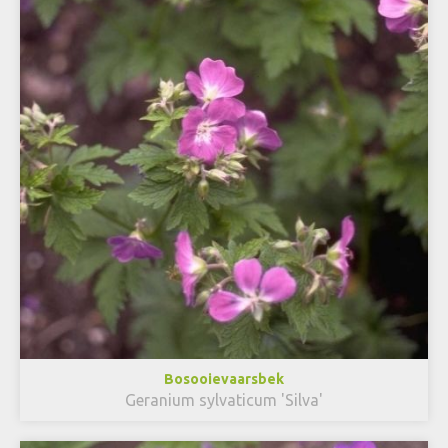
Bosooievaarsbek
Geranium sylvaticum 'Silva'