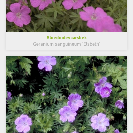
Bloedooievaarsbek
Geranium sanguineum 'Elsbeth'