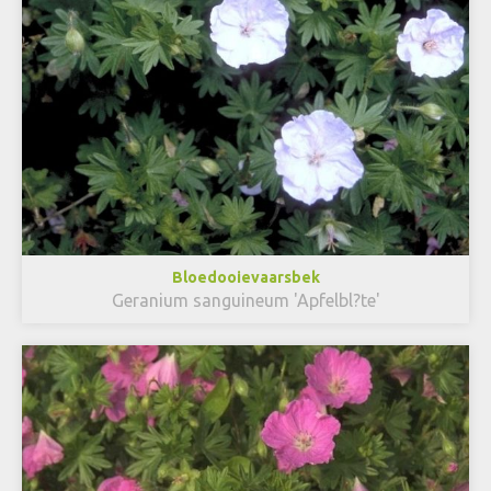
Bloedooievaarsbek
Geranium sanguineum 'Apfelbl?te'