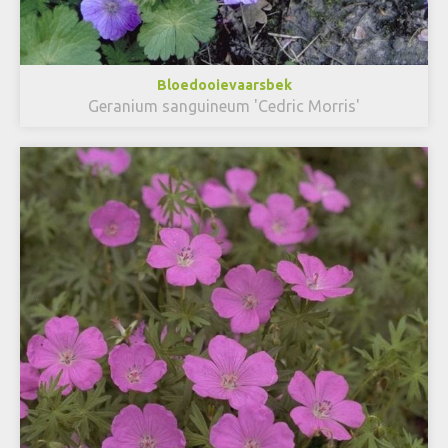
Bloedooievaarsbek
Geranium sanguineum 'Cedric Morris'