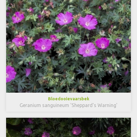
Bloedooievaarsbek
Geranium sanguineum 'Sheppard's Warning'