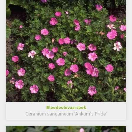
Bloedooievaarsbek
Geranium sanguineum 'Ankum's Pride'