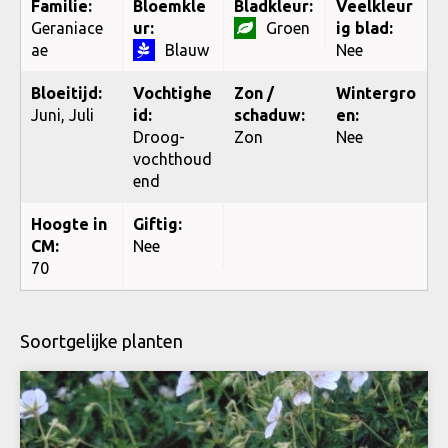
Familie:
Bloemkle
Bladkleur:
Veelkleur
Geraniace
ur:
Groen
ig blad:
ae
Blauw
Nee
Bloeitijd:
Vochtighe
Zon /
Wintergro
Juni, Juli
id:
schaduw:
en:
Droog-
Zon
Nee
vochthoud
end
Hoogte in
Giftig:
CM:
Nee
70
Soortgelijke planten