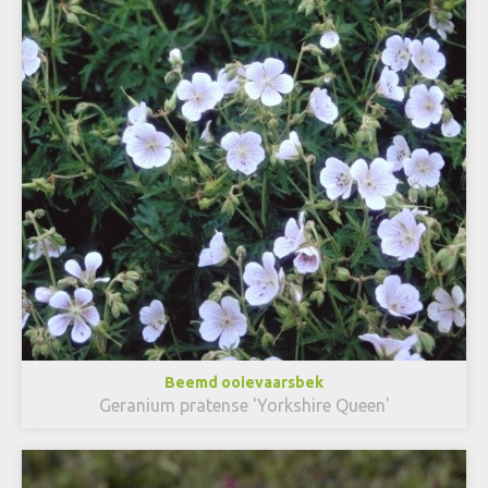
Beemd ooievaarsbek
Geranium pratense 'Yorkshire Queen'