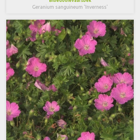
Bloedooievaarsbek
Geranium sanguineum 'Inverness'