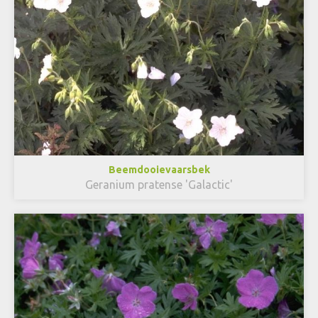
Beemdooievaarsbek
Geranium pratense 'Galactic'