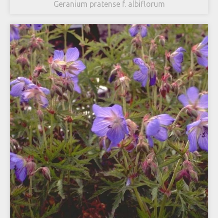
Geranium pratense f. albiflorum