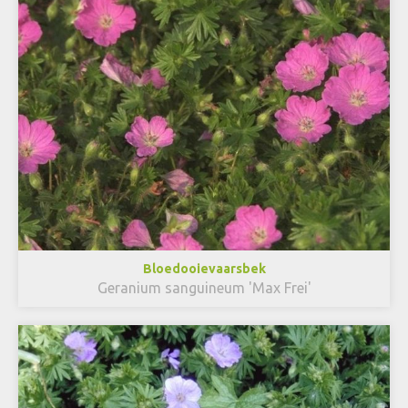
Bloedooievaarsbek
Geranium sanguineum 'Max Frei'