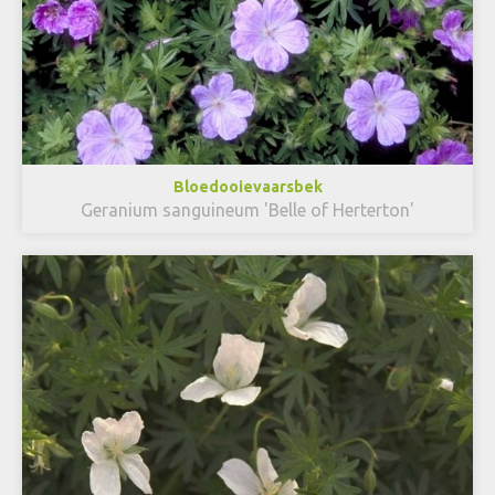
Bloedooievaarsbek
Geranium sanguineum 'Belle of Herterton'