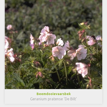
Beemdooievaarsbek
Geranium pratense 'De Bilt'