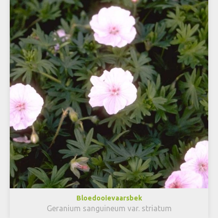
Bloedooievaarsbek
Geranium sanguineum var. striatum