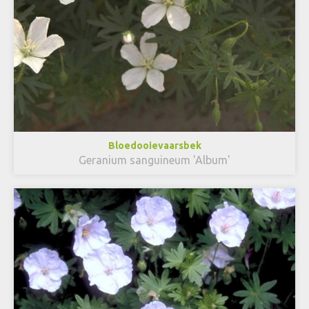
Bloedooievaarsbek
Geranium sanguineum 'Album'