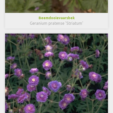
Beemdooievaarsbek
Geranium pratense 'Striatum'