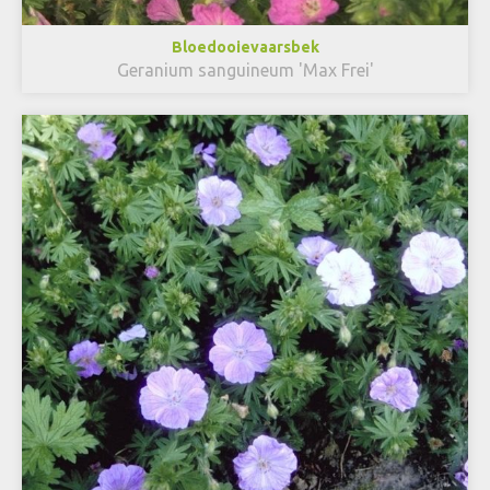
Bloedooievaarsbek
Geranium sanguineum 'Max Frei'