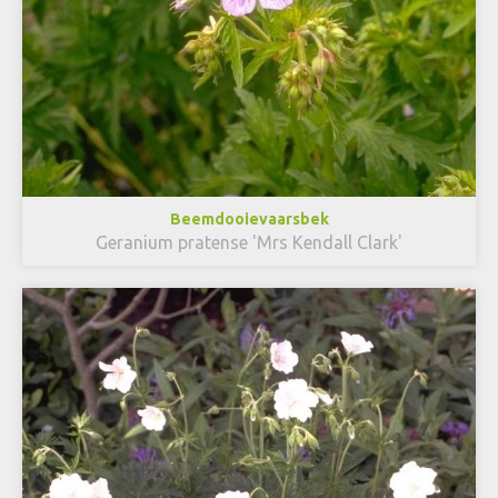
Beemdooievaarsbek
Geranium pratense 'Mrs Kendall Clark'