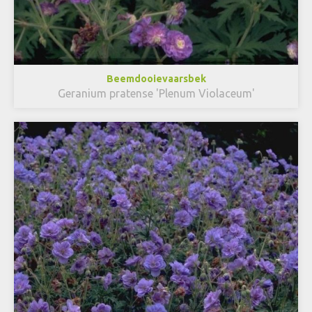
Beemdooievaarsbek
Geranium pratense 'Plenum Violaceum'