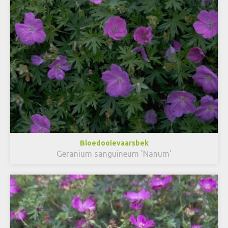
Bloedooievaarsbek
Geranium sanguineum 'Nanum'