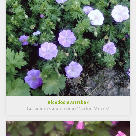
Bloedooievaarsbek
Geranium sanguineum 'Cedric Morris'