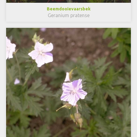
Beemdooievaarsbek
Geranium pratense