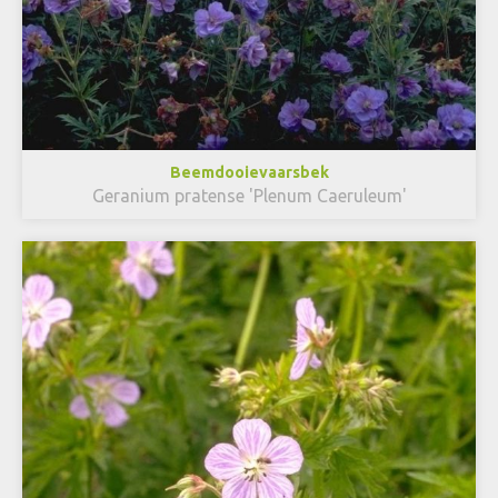
Beemdooievaarsbek
Geranium pratense 'Plenum Caeruleum'