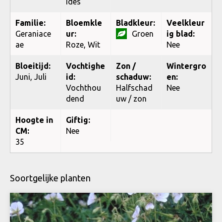
ides
Familie:
Bloemkle
Bladkleur:
Veelkleur
Geraniace
ur:
Groen
ig blad:
ae
Roze, Wit
Nee
Bloeitijd:
Vochtighe
Zon /
Wintergro
Juni, Juli
id:
schaduw:
en:
Vochthou
Halfschad
Nee
dend
uw / zon
Hoogte in
Giftig:
CM:
Nee
35
Soortgelijke planten