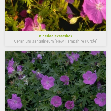
Bloedooievaarsbek
Geranium sanguineum 'New Hampshire Purple'