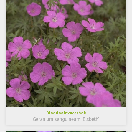
Bloedooievaarsbek
Geranium sanguineum 'Elsbeth'