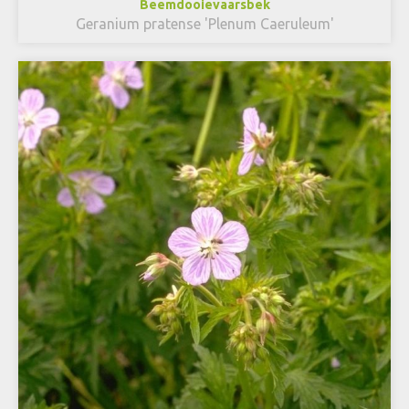
Beemdooievaarsbek
Geranium pratense 'Plenum Caeruleum'