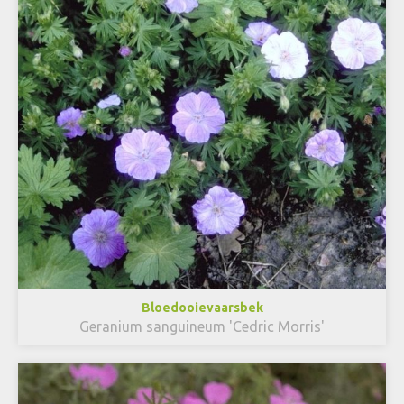
Bloedooievaarsbek
Geranium sanguineum 'Cedric Morris'