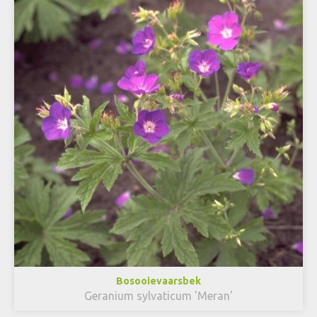
Bosooievaarsbek
Geranium sylvaticum 'Meran'