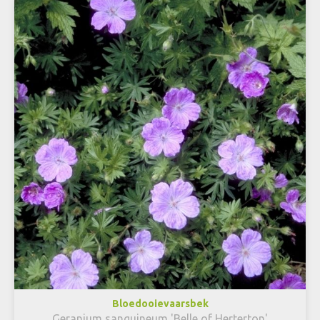
Bloedooievaarsbek
Geranium sanguineum 'Belle of Herterton'