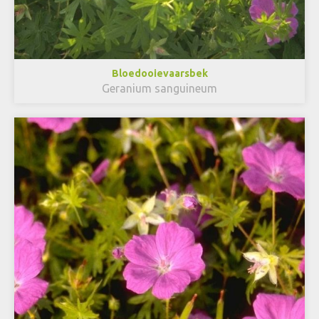
Bloedooievaarsbek
Geranium sanguineum