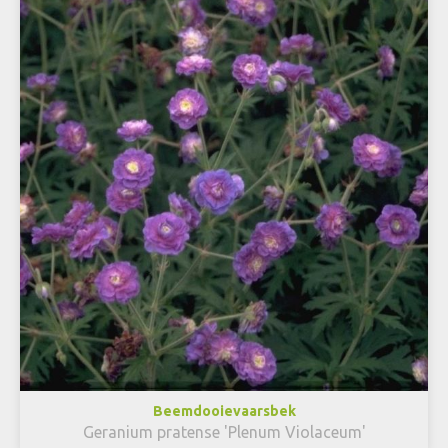
Beemdooievaarsbek
Geranium pratense 'Plenum Violaceum'