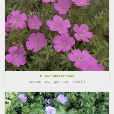
Bloedooievaarsbek
Geranium sanguineum 'Elsbeth'