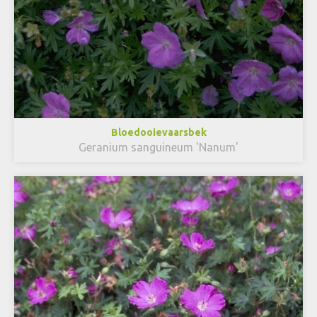
Bloedooievaarsbek
Geranium sanguineum 'Nanum'