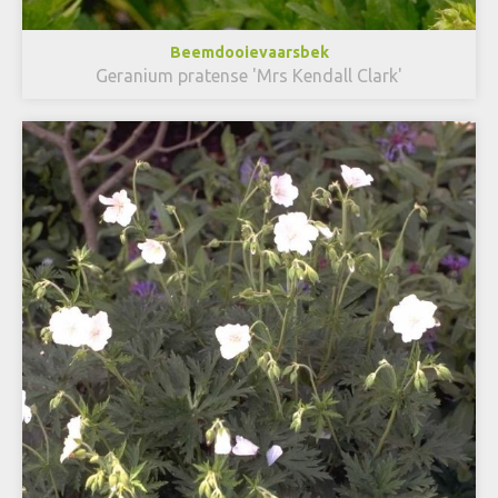
Beemdooievaarsbek
Geranium pratense 'Mrs Kendall Clark'