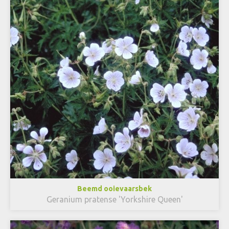
Beemd ooievaarsbek
Geranium pratense 'Yorkshire Queen'