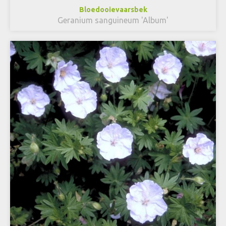
Bloedooievaarsbek
Geranium sanguineum 'Album'