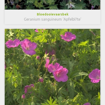
Bloedooievaarsbek
Geranium sanguineum 'Apfelbl?te'