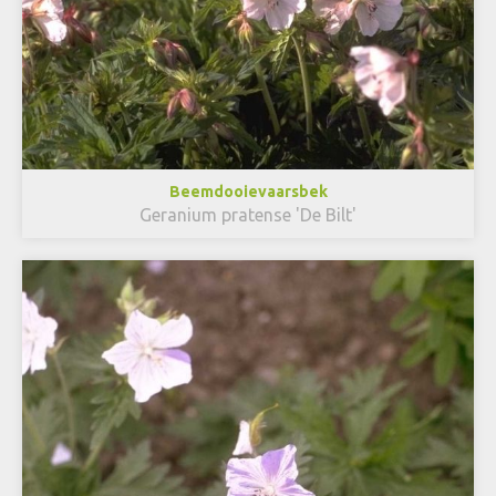
Beemdooievaarsbek
Geranium pratense 'De Bilt'