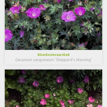
Bloedooievaarsbek
Geranium sanguineum 'Sheppard's Warning'