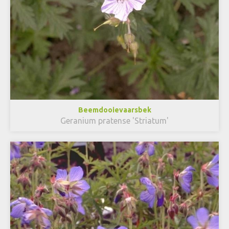
Beemdooievaarsbek
Geranium pratense 'Striatum'