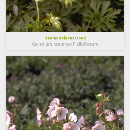
Beemdooievaarsbek
Geranium pratense f. albiflorum