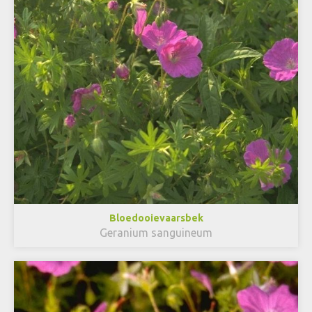
Bloedooievaarsbek
Geranium sanguineum