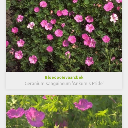
Bloedooievaarsbek
Geranium sanguineum 'Ankum's Pride'