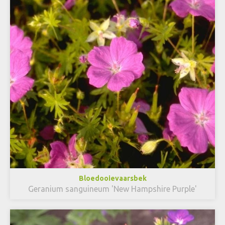
Bloedooievaarsbek
Geranium sanguineum 'New Hampshire Purple'