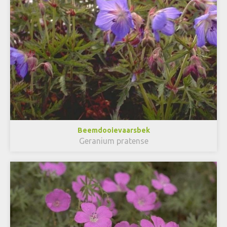
Beemdooievaarsbek
Geranium pratense