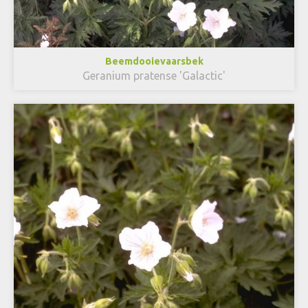
Beemdooievaarsbek
Geranium pratense 'Galactic'