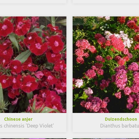
Chinese anjer
Duizendschoon
s chinensis 'Deep Violet'
Dianthus barbat