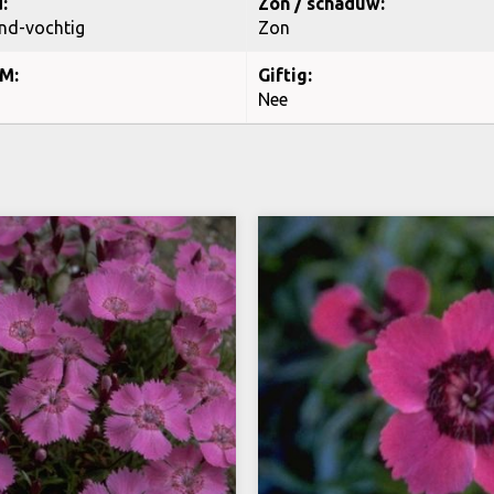
:
Zon / schaduw:
nd-vochtig
Zon
M:
Giftig:
Nee