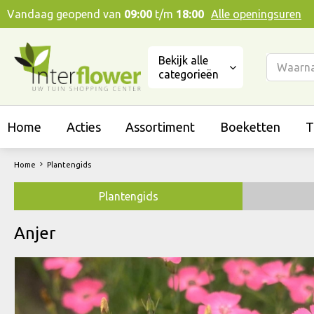
Ga
Vandaag geopend van
09:00
t/m
18:00
Alle openingsuren
naar
content
Bekijk alle
categorieën
Home
Acties
Assortiment
Boeketten
T
Home
Plantengids
Plantengids
Anjer