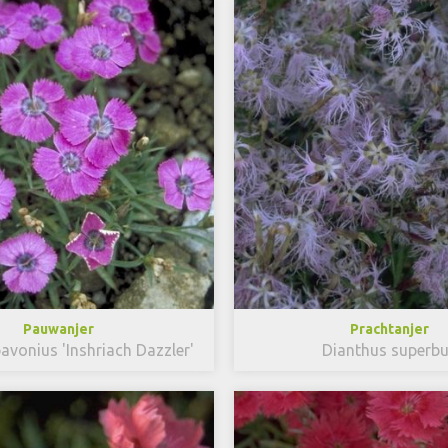
Pauwanjer
Prachtanjer
avonius 'Inshriach Dazzler'
Dianthus superb