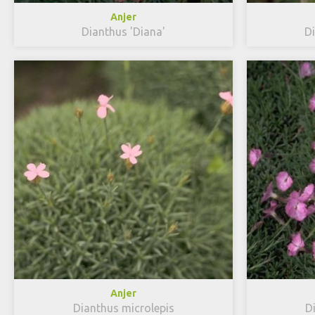
Anjer
Dianthus 'Diana'
D
Anjer
Dianthus microlepis
D