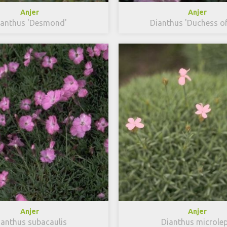
Anjer
Anjer
ianthus 'Desmond'
Dianthus 'Duchess of 
Anjer
Anjer
ianthus subacaulis
Dianthus microlep