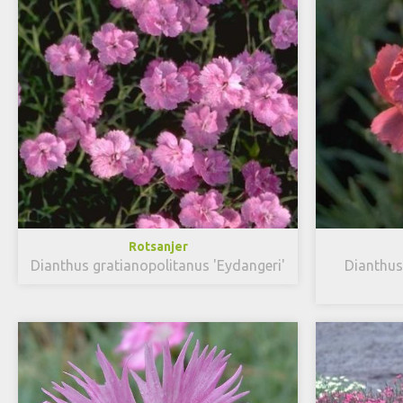
Rotsanjer
Dianthus gratianopolitanus 'Eydangeri'
Dianthus