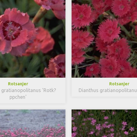
Rotsanjer
Rotsanjer
 gratianopolitanus 'Rotk?
Dianthus gratianopolitan
ppchen'