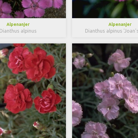
Alpenanjer
Alpenanjer
Dianthus alpinus
Dianthus alpinus 'Joan'