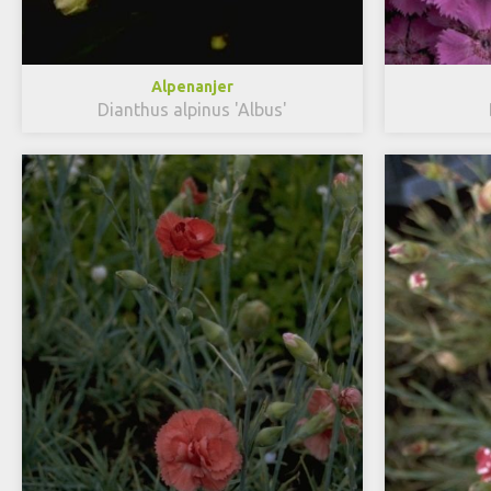
Alpenanjer
Dianthus alpinus 'Albus'