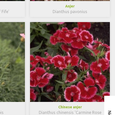
Anjer
Fife'
Dianthus pavonius
Chinese anjer
is
Dianthus chinensis 'Carmine Rose