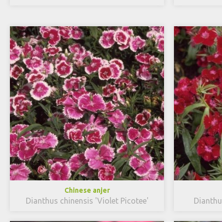
Chinese anjer
Dianthus chinensis 'Violet Picotee'
Dianthu