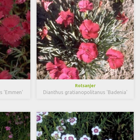
Rotsanjer
us 'Emmen'
Dianthus gratianopolitanus 'Badenia'