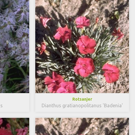
Rotsanjer
us
Dianthus gratianopolitanus 'Badenia'