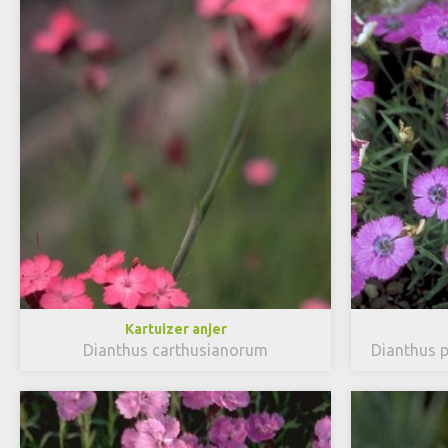
Kartuizer anjer
Dianthus carthusianorum
Dianthus p