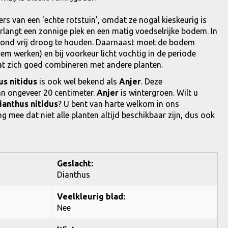
ers van een 'echte rotstuin', omdat ze nogal kieskeurig is
langt een zonnige plek en een matig voedselrijke bodem. In
rond vrij droog te houden. Daarnaast moet de bodem
odem werken) en bij voorkeur licht vochtig in de periode
t zich goed combineren met andere planten.
us nitidus
is ook wel bekend als
Anjer
. Deze
n ongeveer 20 centimeter.
Anjer
is wintergroen. Wilt u
ianthus nitidus
? U bent van harte welkom in ons
g mee dat niet alle planten altijd beschikbaar zijn, dus ook
Geslacht:
Dianthus
Veelkleurig blad:
Nee