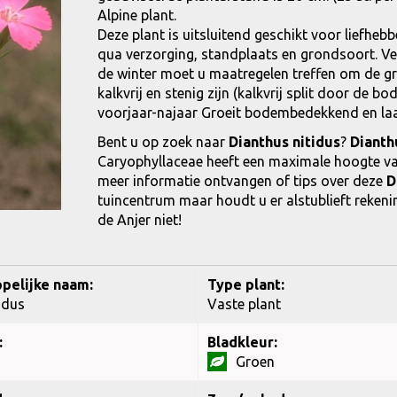
Alpine plant.
Deze plant is uitsluitend geschikt voor liefhebb
qua verzorging, standplaats en grondsoort. Ver
de winter moet u maatregelen treffen om de g
kalkvrij en stenig zijn (kalkvrij split door de b
voorjaar-najaar Groeit bodembedekkend en laa
Bent u op zoek naar
Dianthus nitidus
?
Dianth
Caryophyllaceae heeft een maximale hoogte va
meer informatie ontvangen of tips over deze
D
tuincentrum maar houdt u er alstublieft rekenin
de Anjer niet!
pelijke naam:
Type plant:
idus
Vaste plant
:
Bladkleur:
Groen