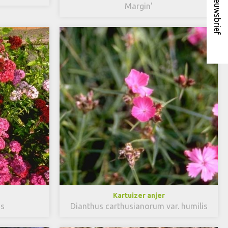
Nieuwsbrief
Margin'
Kartuizer anjer
us
Dianthus carthusianorum var. humilis