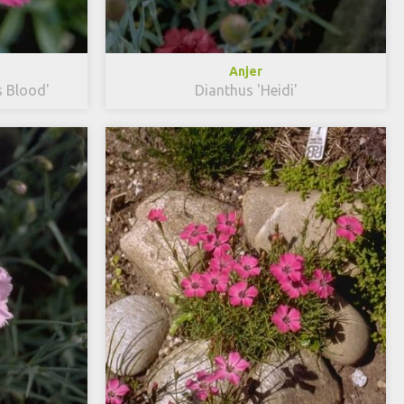
Anjer
s Blood'
Dianthus 'Heidi'