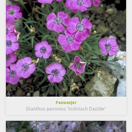
Pauwanjer
Dianthus pavonius 'Inshriach Dazzler'