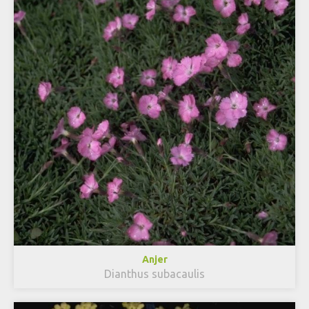
Anjer
Dianthus subacaulis