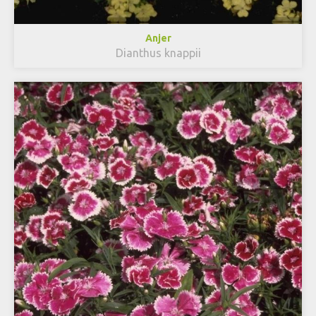
Anjer
Dianthus knappii