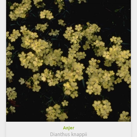
Anjer
Dianthus knappii