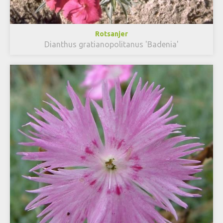
Rotsanjer
Dianthus gratianopolitanus 'Badenia'