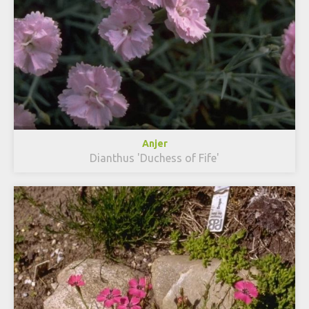
Anjer
Dianthus 'Duchess of Fife'