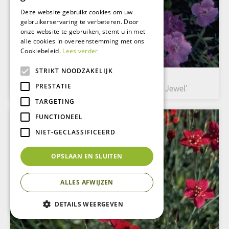
Deze website gebruikt cookies om uw
gebruikerservaring te verbeteren. Door
onze website te gebruiken, stemt u in met
alle cookies in overeenstemming met ons
Cookiebeleid.
Lees verder
STRIKT NOODZAKELIJK
Rotsanjer
PRESTATIE
Dianthus gratianopolitanus 'Pink Jewel'
TARGETING
FUNCTIONEEL
NIET-GECLASSIFICEERD
OPSLAAN EN SLUITEN
ALLES AFWIJZEN
DETAILS WEERGEVEN