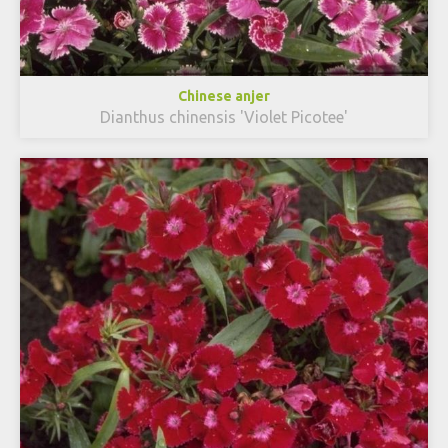
Chinese anjer
Dianthus chinensis 'Violet Picotee'