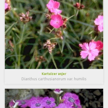
Kartuizer anjer
Dianthus carthusianorum var. humilis